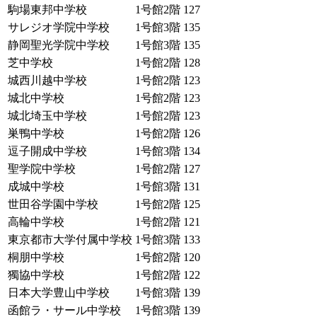
駒場東邦中学校
1号館2階
127
サレジオ学院中学校
1号館3階
135
静岡聖光学院中学校
1号館3階
135
芝中学校
1号館2階
128
城西川越中学校
1号館2階
123
城北中学校
1号館2階
123
城北埼玉中学校
1号館2階
123
巣鴨中学校
1号館2階
126
逗子開成中学校
1号館3階
134
聖学院中学校
1号館2階
127
成城中学校
1号館3階
131
世田谷学園中学校
1号館2階
125
高輪中学校
1号館2階
121
東京都市大学付属中学校
1号館3階
133
桐朋中学校
1号館2階
120
獨協中学校
1号館2階
122
日本大学豊山中学校
1号館3階
139
函館ラ・サール中学校
1号館3階
139