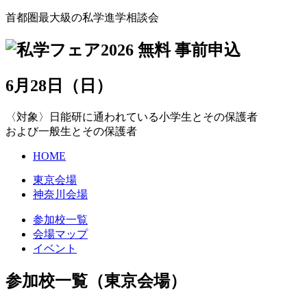
首都圏最大級の私学進学相談会
6
月
28
日
（日
）
〈対象〉日能研に通われている小学生とその保護者
および一般生とその保護者
HOME
東京会場
神奈川会場
参加校一覧
会場マップ
イベント
参加校一覧（東京会場）