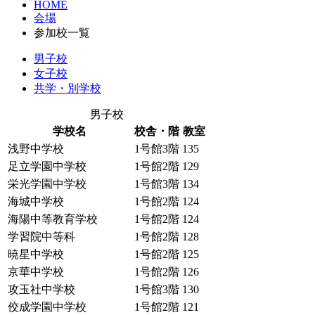
HOME
会場
参加校一覧
男子校
女子校
共学・別学校
男子校
学校名
校舎・階
教室
浅野中学校
1号館3階
135
足立学園中学校
1号館2階
129
栄光学園中学校
1号館3階
134
海城中学校
1号館2階
124
海陽中等教育学校
1号館2階
124
学習院中等科
1号館2階
128
暁星中学校
1号館2階
125
京華中学校
1号館2階
126
攻玉社中学校
1号館3階
130
佼成学園中学校
1号館2階
121