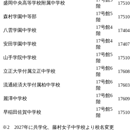
盛岡中央高等学校附属中学校
17510
階
17号館5
森村学園中等部
17510
階
17号館4
八雲学園中学校
17404
階
17号館4
安田学園中学校
17407
階
17号館5
山手学院中学校
17510
階
17号館6
立正大学付属立正中学校
17608
階
17号館6
流通経済大学付属柏中学校
17603
階
17号館6
麗澤中学校
17609
階
17号館5
早稲田佐賀中学校
17510
階
※2 2027年に共学化、藤村女子中学校より校名変更