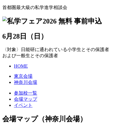
首都圏最大級の私学進学相談会
6
月
28
日
（日
）
〈対象〉日能研に通われている小学生とその保護者
および一般生とその保護者
HOME
東京会場
神奈川会場
参加校一覧
会場マップ
イベント
会場マップ（神奈川会場）