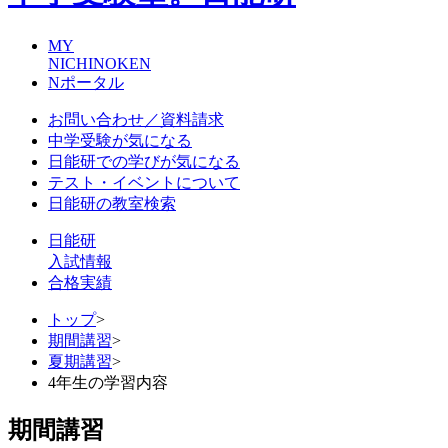
MY
NICHINOKEN
Nポータル
お問い合わせ／資料請求
中学受験が気になる
日能研での学びが気になる
テスト・イベントについて
日能研の教室検索
日能研
入試情報
合格実績
トップ
>
期間講習
>
夏期講習
>
4年生の学習内容
期間講習