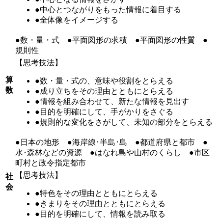
●中心とつながりをもった情報に着目する
●全体像をイメージする
●数・量・式 ●平面図形の求積 ●平面図形の性質 ●
規則性
【思考技法】
算
●数・量・式の、意味や役割をとらえる
数
●成り立ちをその理由とともにとらえる
●情報を組み合わせて、新たな情報を見出す
●目的を明確にして、手がかりをさぐる
●規則的な変化をさがして、未知の部分をとらえる
●日本の地形 ●海岸線･半島･島 ●都道府県と都市 ●
水･森林などの資源 ●はなれ島や山村のくらし ●市区
町村と政令指定都市
【思考技法】
社
会
●特色をその理由とともにとらえる
●きまりをその理由とともにとらえる
●目的を明確にして、情報を読み取る