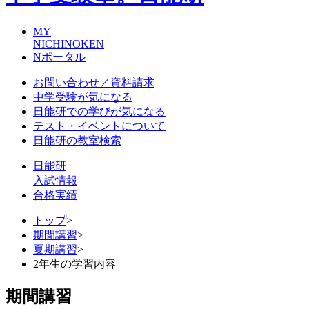
MY
NICHINOKEN
Nポータル
お問い合わせ／資料請求
中学受験が気になる
日能研での学びが気になる
テスト・イベントについて
日能研の教室検索
日能研
入試情報
合格実績
トップ
>
期間講習
>
夏期講習
>
2年生の学習内容
期間講習