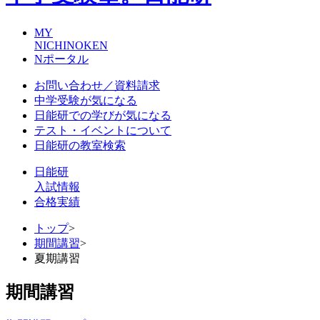
MY
NICHINOKEN
Nポータル
お問い合わせ／資料請求
中学受験が気になる
日能研での学びが気になる
テスト・イベントについて
日能研の教室検索
日能研
入試情報
合格実績
トップ
>
期間講習
>
夏期講習
期間講習