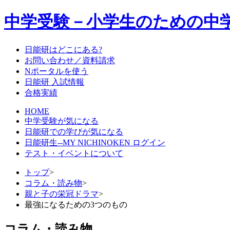
中学受験－小学生のための中
日能研はどこにある?
お問い合わせ／資料請求
Nポータルを使う
日能研 入試情報
合格実績
HOME
中学受験が気になる
日能研での学びが気になる
日能研生--MY NICHINOKEN ログイン
テスト・イベントについて
トップ
>
コラム・読み物
>
親と子の栄冠ドラマ
>
最強になるための3つのもの
コラム・読み物