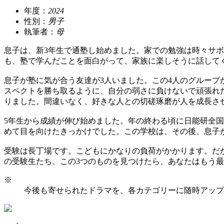
年度：
2024
性別：
男子
執筆者：
母
息子は、新3年生で通塾し始めました。家での勉強は時々サ
も、塾で学んだことを面白がって、家族に楽しそうに話して
息子が塾に気が合う友達が3人いました。この4人のグルー
スペクトを勝ち取るように、自分の弱さに負けないで頑張れ
りました。間違いなく、好きな人との切磋琢磨が人を成長さ
5年生から成績が伸び始めました。年の終わる頃に日能研全国
めて目を向けたきっかけでした。この学校は、その後、息子
受験は長丁場です。こどもにかなりの負荷がかかります。だ
の受験生たち、この3つのものを見つけたら、あなたはもう
※
今後も寄せられたドラマを、各カテゴリーに随時アップ