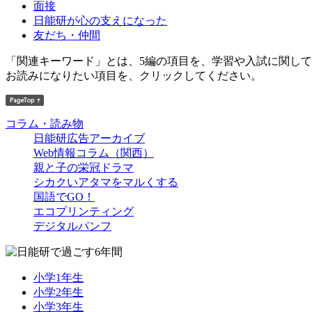
面接
日能研が心の支えになった
友だち・仲間
「関連キーワード」とは、5編の項目を、学習や入試に関し
お読みになりたい項目を、クリックしてください。
コラム・読み物
日能研広告アーカイブ
Web情報コラム（関西）
親と子の栄冠ドラマ
シカクいアタマをマルくする
国語でGO！
エコプリンティング
デジタルパンフ
小学1年生
小学2年生
小学3年生