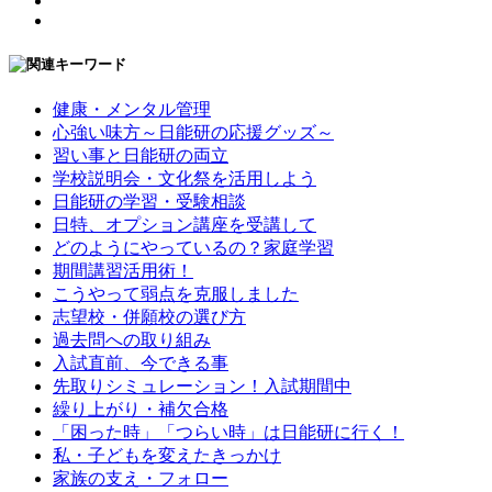
健康・メンタル管理
心強い味方～日能研の応援グッズ～
習い事と日能研の両立
学校説明会・文化祭を活用しよう
日能研の学習・受験相談
日特、オプション講座を受講して
どのようにやっているの？家庭学習
期間講習活用術！
こうやって弱点を克服しました
志望校・併願校の選び方
過去問への取り組み
入試直前、今できる事
先取りシミュレーション！入試期間中
繰り上がり・補欠合格
「困った時」「つらい時」は日能研に行く！
私・子どもを変えたきっかけ
家族の支え・フォロー