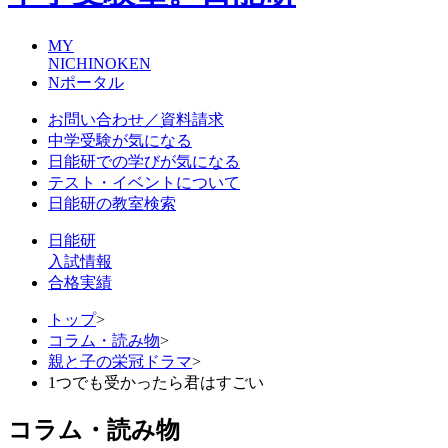
MY
NICHINOKEN
Nポータル
お問い合わせ／資料請求
中学受験が気になる
日能研での学びが気になる
テスト・イベントについて
日能研の教室検索
日能研
入試情報
合格実績
トップ
>
コラム・読み物
>
親と子の栄冠ドラマ
>
1つでも受かったら君はすごい
コラム・読み物