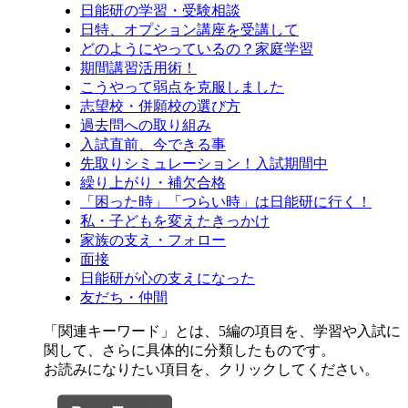
日能研の学習・受験相談
日特、オプション講座を受講して
どのようにやっているの？家庭学習
期間講習活用術！
こうやって弱点を克服しました
志望校・併願校の選び方
過去問への取り組み
入試直前、今できる事
先取りシミュレーション！入試期間中
繰り上がり・補欠合格
「困った時」「つらい時」は日能研に行く！
私・子どもを変えたきっかけ
家族の支え・フォロー
面接
日能研が心の支えになった
友だち・仲間
「関連キーワード」とは、5編の項目を、学習や入試に
関して、さらに具体的に分類したものです。
お読みになりたい項目を、クリックしてください。