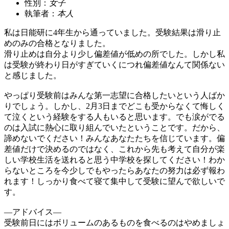
性別：
女子
執筆者：
本人
私は日能研に4年生から通っていました。受験結果は滑り止
めのみの合格となりました。
滑り止めは自分より少し偏差値が低めの所でした。しかし私
は受験が終わり日がすぎていくにつれ偏差値なんて関係ない
と感じました。
やっぱり受験前はみんな第一志望に合格したいという人ばか
りでしょう。しかし、2月3日までどこも受からなくて悔しく
て泣くという経験をする人もいると思います。でも涙がでる
のは入試に熱心に取り組んでいたということです。だから、
諦めないでください！みんなあなたたちを信じています。偏
差値だけで決めるのではなく、これから先も考えて自分が楽
しい学校生活を送れると思う中学校を探してください！わか
らないところを今少しでもやったらあなたの努力は必ず報わ
れます！しっかり食べて寝て集中して受験に望んで欲しいで
す。
―アドバイス―
受験前日にはボリュームのあるものを食べるのはやめましょ