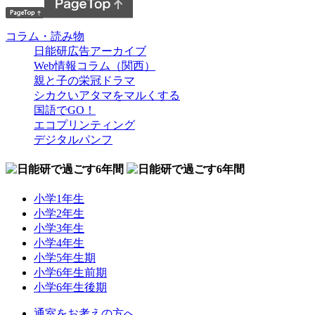
コラム・読み物
日能研広告アーカイブ
Web情報コラム（関西）
親と子の栄冠ドラマ
シカクいアタマをマルくする
国語でGO！
エコプリンティング
デジタルパンフ
小学1年生
小学2年生
小学3年生
小学4年生
小学5年生期
小学6年生前期
小学6年生後期
通室をお考えの方へ