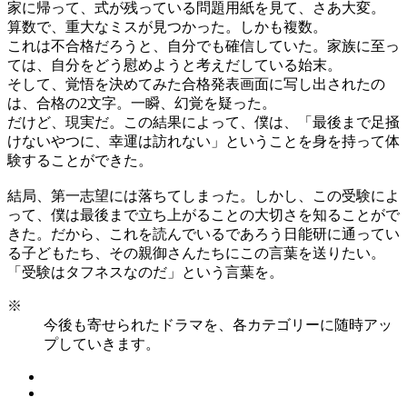
家に帰って、式が残っている問題用紙を見て、さあ大変。
算数で、重大なミスが見つかった。しかも複数。
これは不合格だろうと、自分でも確信していた。家族に至っ
ては、自分をどう慰めようと考えだしている始末。
そして、覚悟を決めてみた合格発表画面に写し出されたの
は、合格の2文字。一瞬、幻覚を疑った。
だけど、現実だ。この結果によって、僕は、「最後まで足掻
けないやつに、幸運は訪れない」ということを身を持って体
験することができた。
結局、第一志望には落ちてしまった。しかし、この受験によ
って、僕は最後まで立ち上がることの大切さを知ることがで
きた。だから、これを読んでいるであろう日能研に通ってい
る子どもたち、その親御さんたちにこの言葉を送りたい。
「受験はタフネスなのだ」という言葉を。
※
今後も寄せられたドラマを、各カテゴリーに随時アッ
プしていきます。