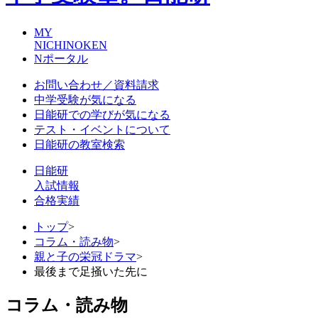
MY
NICHINOKEN
Nポータル
お問い合わせ／資料請求
中学受験が気になる
日能研での学びが気になる
テスト・イベントについて
日能研の教室検索
日能研
入試情報
合格実績
トップ
>
コラム・読み物
>
親と子の栄冠ドラマ
>
最後まで足掻いた先に
コラム・読み物