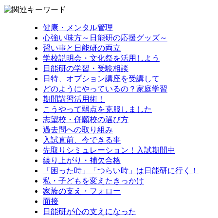
健康・メンタル管理
心強い味方～日能研の応援グッズ～
習い事と日能研の両立
学校説明会・文化祭を活用しよう
日能研の学習・受験相談
日特、オプション講座を受講して
どのようにやっているの？家庭学習
期間講習活用術！
こうやって弱点を克服しました
志望校・併願校の選び方
過去問への取り組み
入試直前、今できる事
先取りシミュレーション！入試期間中
繰り上がり・補欠合格
「困った時」「つらい時」は日能研に行く！
私・子どもを変えたきっかけ
家族の支え・フォロー
面接
日能研が心の支えになった