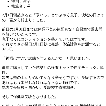
性別：
男子
執筆者：
母
2月1日朝起きると「寒いっ」とつぶやく息子。決戦の日はそ
の一言から始まりました。
前日の1月31日までは体調不良の気配もなく自習室で過去問
を解いていたんです。
息子なりにコンディションを整えていたはずです。
それがまさか翌日2月1日朝に発熱。体温計測を計測すると
37.8℃。
「神様はすごい試練を与えるんだな」と思いました。
事前に購入していた感染症の検査キットで自宅チェック。陰
性。
次男は熱の上がり始めでかなり辛そうですが、受験するので
あればもう出発しなければならない時刻です。
気力で受験校へ向かい、受験校で直接相談。
そして保健室受験となりました。
午前中、なんとか4教科をやりきったものの午後受験はどう