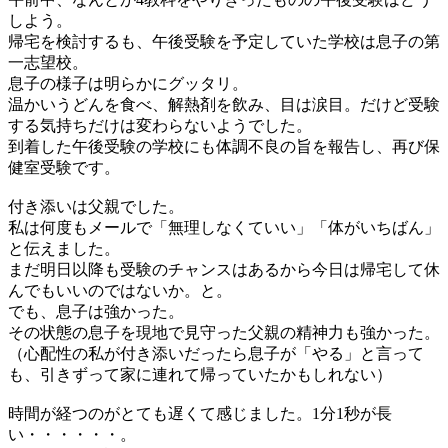
しよう。
帰宅を検討するも、午後受験を予定していた学校は息子の第
一志望校。
息子の様子は明らかにグッタリ。
温かいうどんを食べ、解熱剤を飲み、目は涙目。だけど受験
する気持ちだけは変わらないようでした。
到着した午後受験の学校にも体調不良の旨を報告し、再び保
健室受験です。
付き添いは父親でした。
私は何度もメールで「無理しなくていい」「体がいちばん」
と伝えました。
まだ明日以降も受験のチャンスはあるから今日は帰宅して休
んでもいいのではないか。と。
でも、息子は強かった。
その状態の息子を現地で見守った父親の精神力も強かった。
（心配性の私が付き添いだったら息子が「やる」と言って
も、引きずって家に連れて帰っていたかもしれない）
時間が経つのがとても遅くて感じました。1分1秒が長
い・・・・・・。