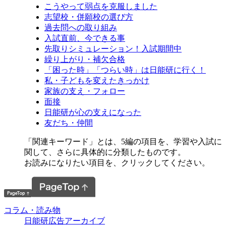
こうやって弱点を克服しました
志望校・併願校の選び方
過去問への取り組み
入試直前、今できる事
先取りシミュレーション！入試期間中
繰り上がり・補欠合格
「困った時」「つらい時」は日能研に行く！
私・子どもを変えたきっかけ
家族の支え・フォロー
面接
日能研が心の支えになった
友だち・仲間
「関連キーワード」とは、5編の項目を、学習や入試に
関して、さらに具体的に分類したものです。
お読みになりたい項目を、クリックしてください。
コラム・読み物
日能研広告アーカイブ