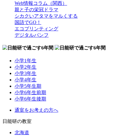
Web情報コラム（関西）
親と子の栄冠ドラマ
シカクいアタマをマルくする
国語でGO！
エコプリンティング
デジタルパンフ
小学1年生
小学2年生
小学3年生
小学4年生
小学5年生期
小学6年生前期
小学6年生後期
通室をお考えの方へ
日能研の教室
北海道