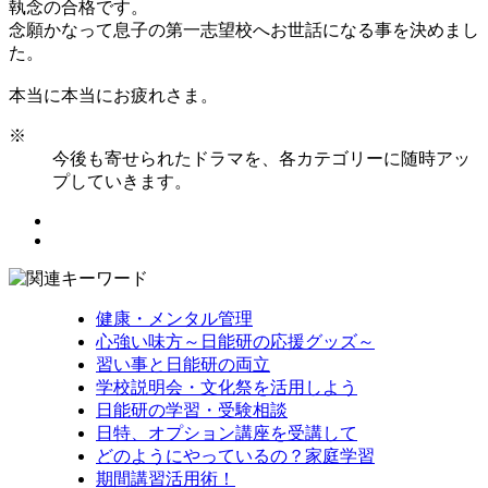
執念の合格です。
念願かなって息子の第一志望校へお世話になる事を決めまし
た。
本当に本当にお疲れさま。
※
今後も寄せられたドラマを、各カテゴリーに随時アッ
プしていきます。
健康・メンタル管理
心強い味方～日能研の応援グッズ～
習い事と日能研の両立
学校説明会・文化祭を活用しよう
日能研の学習・受験相談
日特、オプション講座を受講して
どのようにやっているの？家庭学習
期間講習活用術！