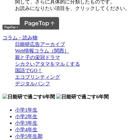
関して、さらに具体的に分類したものです。
お読みになりたい項目を、クリックしてください。
コラム・読み物
日能研広告アーカイブ
Web情報コラム（関西）
親と子の栄冠ドラマ
シカクいアタマをマルくする
国語でGO！
エコプリンティング
デジタルパンフ
小学1年生
小学2年生
小学3年生
小学4年生
小学5年生期