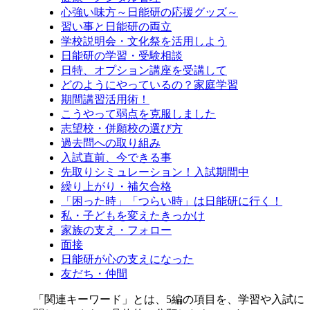
心強い味方～日能研の応援グッズ～
習い事と日能研の両立
学校説明会・文化祭を活用しよう
日能研の学習・受験相談
日特、オプション講座を受講して
どのようにやっているの？家庭学習
期間講習活用術！
こうやって弱点を克服しました
志望校・併願校の選び方
過去問への取り組み
入試直前、今できる事
先取りシミュレーション！入試期間中
繰り上がり・補欠合格
「困った時」「つらい時」は日能研に行く！
私・子どもを変えたきっかけ
家族の支え・フォロー
面接
日能研が心の支えになった
友だち・仲間
「関連キーワード」とは、5編の項目を、学習や入試に