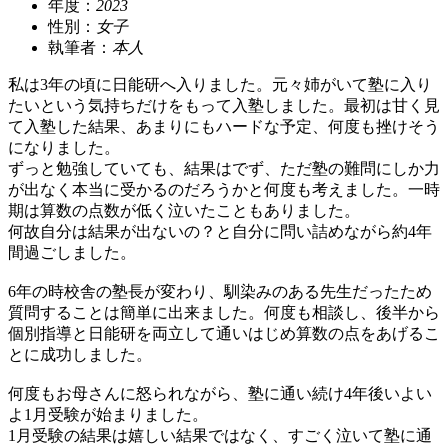
年度：
2023
性別：
女子
執筆者：
本人
私は3年の頃に日能研へ入りました。元々姉がいて塾に入り
たいという気持ちだけをもって入塾しました。最初は甘く見
て入塾した結果、あまりにもハードな予定、何度も挫けそう
になりました。
ずっと勉強していても、結果はでず、ただ塾の難問にしか力
が出なく本当に受かるのだろうかと何度も考えました。一時
期は算数の点数が低く泣いたこともありました。
何故自分は結果が出ないの？と自分に問い詰めながら約4年
間過ごしました。
6年の時校舎の塾長が変わり、馴染みのある先生だったため
質問することは簡単に出来ました。何度も相談し、後半から
個別指導と日能研を両立して通いはじめ算数の点をあげるこ
とに成功しました。
何度もお母さんに怒られながら、塾に通い続け4年後いよい
よ1月受験が始まりました。
1月受験の結果は嬉しい結果ではなく、すごく泣いて塾に通