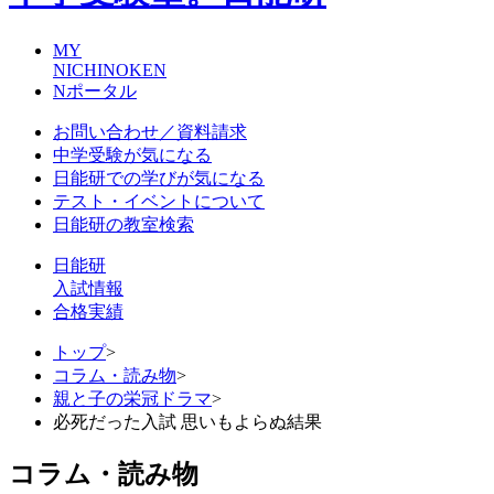
MY
NICHINOKEN
Nポータル
お問い合わせ／資料請求
中学受験が気になる
日能研での学びが気になる
テスト・イベントについて
日能研の教室検索
日能研
入試情報
合格実績
トップ
>
コラム・読み物
>
親と子の栄冠ドラマ
>
必死だった入試 思いもよらぬ結果
コラム・読み物