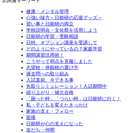
健康・メンタル管理
心強い味方～日能研の応援グッズ～
習い事と日能研の両立
学校説明会・文化祭を活用しよう
日能研の学習・受験相談
日特、オプション講座を受講して
どのようにやっているの？家庭学習
期間講習活用術！
こうやって弱点を克服しました
志望校・併願校の選び方
過去問への取り組み
入試直前、今できる事
先取りシミュレーション！入試期間中
繰り上がり・補欠合格
「困った時」「つらい時」は日能研に行く！
私・子どもを変えたきっかけ
家族の支え・フォロー
面接
日能研が心の支えになった
友だち・仲間