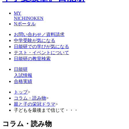
MY
NICHINOKEN
Nポータル
お問い合わせ／資料請求
中学受験が気になる
日能研での学びが気になる
テスト・イベントについて
日能研の教室検索
日能研
入試情報
合格実績
トップ
>
コラム・読み物
>
親と子の栄冠ドラマ
>
子どもを最後まで信じて・・・
コラム・読み物