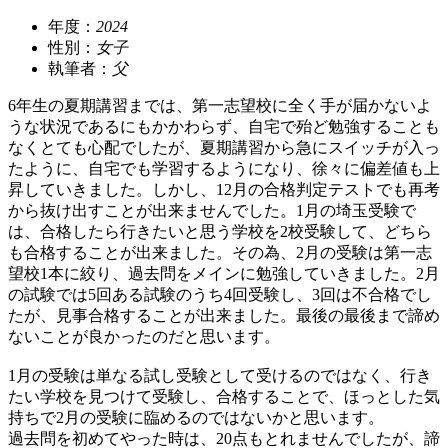
年度：
2024
性別：
女子
執筆者：
父
6年生の夏期講習までは、第一志望校に全く手が届かないよ
うな状況であるにもかかわらず、自宅で殆ど勉強することも
なくとても心配でしたが、夏期講習から急にスイッチが入っ
たように、自宅でも学習するようになり、徐々に偏差値も上
昇していきました。しかし、12月の合格判定テストでも再考
から抜け出すことが出来ませんでした。1月の埼玉受験で
は、合格したら行きたいと思う学校を2校受験して、どちら
も合格することが出来ました。その為、2月の受験は第一志
望校1本に絞り、過去問をメインに勉強していきました。2月
の試験では5回ある試験のうち4回受験し、3回は不合格でし
たが、見事合格することが出来ました。最後の最後まで諦め
ないことが良かったのだと思います。
1月の受験は単なる試し受験として受けるのではなく、行き
たい学校を見つけて受験し、合格することで、ほっとした気
持ちで2月の受験に臨めるのではないかと思います。
過去問を初めてやった時は、20点もとれませんでしたが、諦