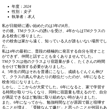
年度：
2024
性別：
女子
執筆者：
本人
私が日能研に通い始めたのは3年の8月。
その後、TMクラスへの誘いを受け、4年からはTMクラスの
ある校舎に移りました。
その校舎は家から遠く、知っている人が誰もいない場所でし
た。
私は4年の最初に、普段の積極的に発言する自分を現すこと
ができず、仲間と話すことも全くありませんでした。
TMクラスは他のクラスより宿題量が多く、たくさんの時間
をかけて勉強する必要がありました。
4、5年生の間はそれを普通にこなし、成績もぐんぐん伸び
て、クラスの真ん中あたりの順位だったのが、6年になると
校舎3位になりました。
しかし、ここからが大変でした。6年になると、家で学習す
る時間が取りづらくなり、同時に宿題量も増えるので、自分
が満足できるほど勉強に取り組めない時がありました。
また、6年になってから、勉強時間などが原因で親と喧嘩す
ることが増え、「受験なんて嫌だ」と思ったことが何回もあ