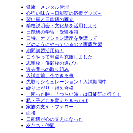
健康・メンタル管理
心強い味方～日能研の応援グッズ～
習い事と日能研の両立
学校説明会・文化祭を活用しよう
日能研の学習・受験相談
日特、オプション講座を受講して
どのようにやっているの？家庭学習
期間講習活用術！
こうやって弱点を克服しました
志望校・併願校の選び方
過去問への取り組み
入試直前、今できる事
先取りシミュレーション！入試期間中
繰り上がり・補欠合格
「困った時」「つらい時」は日能研に行く！
私・子どもを変えたきっかけ
家族の支え・フォロー
面接
日能研が心の支えになった
友だち・仲間