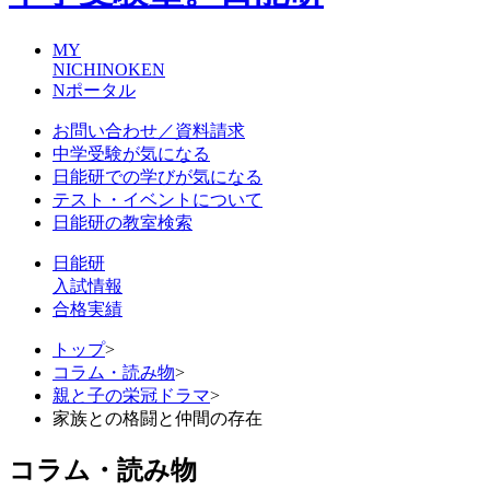
MY
NICHINOKEN
Nポータル
お問い合わせ／資料請求
中学受験が気になる
日能研での学びが気になる
テスト・イベントについて
日能研の教室検索
日能研
入試情報
合格実績
トップ
>
コラム・読み物
>
親と子の栄冠ドラマ
>
家族との格闘と仲間の存在
コラム・読み物