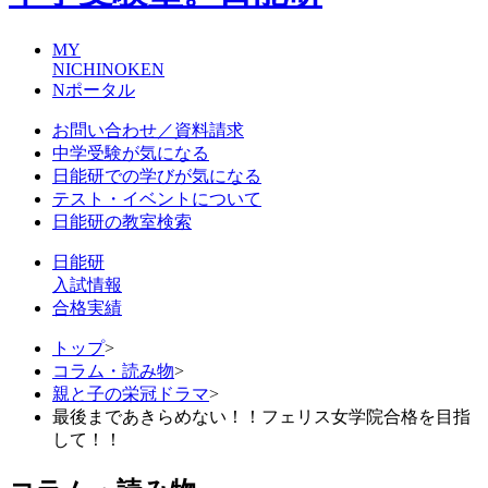
MY
NICHINOKEN
Nポータル
お問い合わせ／資料請求
中学受験が気になる
日能研での学びが気になる
テスト・イベントについて
日能研の教室検索
日能研
入試情報
合格実績
トップ
>
コラム・読み物
>
親と子の栄冠ドラマ
>
最後まであきらめない！！フェリス女学院合格を目指
して！！