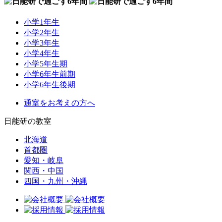
小学1年生
小学2年生
小学3年生
小学4年生
小学5年生期
小学6年生前期
小学6年生後期
通室をお考えの方へ
日能研の教室
北海道
首都圏
愛知・岐阜
関西・中国
四国・九州・沖縄