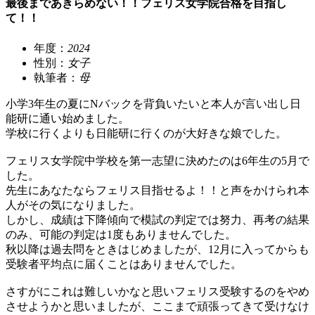
最後まであきらめない！！フェリス女学院合格を目指し
て！！
年度：
2024
性別：
女子
執筆者：
母
小学3年生の夏にNバックを背負いたいと本人が言い出し日
能研に通い始めました。
学校に行くよりも日能研に行くのが大好きな娘でした。
フェリス女学院中学校を第一志望に決めたのは6年生の5月で
した。
先生にあなたならフェリス目指せるよ！！と声をかけられ本
人がその気になりました。
しかし、成績は下降傾向で模試の判定では努力、再考の結果
のみ、可能の判定は1度もありませんでした。
秋以降は過去問をときはじめましたが、12月に入ってからも
受験者平均点に届くことはありませんでした。
さすがにこれは難しいかなと思いフェリス受験するのをやめ
させようかと思いましたが、ここまで頑張ってきて受けなけ