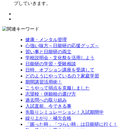
プしていきます。
健康・メンタル管理
心強い味方～日能研の応援グッズ～
習い事と日能研の両立
学校説明会・文化祭を活用しよう
日能研の学習・受験相談
日特、オプション講座を受講して
どのようにやっているの？家庭学習
期間講習活用術！
こうやって弱点を克服しました
志望校・併願校の選び方
過去問への取り組み
入試直前、今できる事
先取りシミュレーション！入試期間中
繰り上がり・補欠合格
「困った時」「つらい時」は日能研に行く！