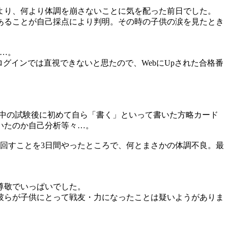
より、何より体調を崩さないことに気を配った前日でした。
あることが自己採点により判明。その時の子供の涙を見たとき
…。
グインでは直視できないと思たので、WebにUpされた合格番
M中の試験後に初めて自ら「書く」といって書いた方略カード
いたのか自己分析等々…。
回すことを3日間やったところで、何とまさかの体調不良。最
尊敬でいっぱいでした。
、彼らが子供にとって戦友・力になったことは疑いようがありま
。