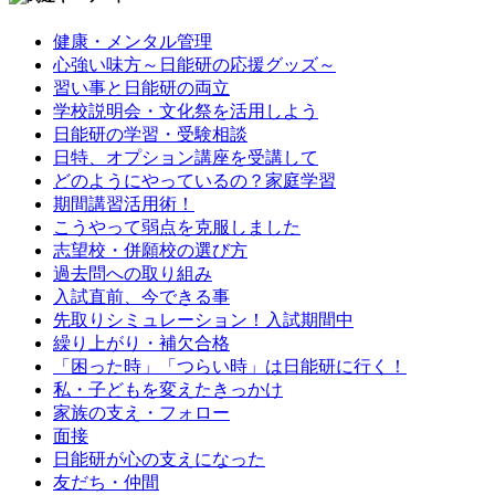
健康・メンタル管理
心強い味方～日能研の応援グッズ～
習い事と日能研の両立
学校説明会・文化祭を活用しよう
日能研の学習・受験相談
日特、オプション講座を受講して
どのようにやっているの？家庭学習
期間講習活用術！
こうやって弱点を克服しました
志望校・併願校の選び方
過去問への取り組み
入試直前、今できる事
先取りシミュレーション！入試期間中
繰り上がり・補欠合格
「困った時」「つらい時」は日能研に行く！
私・子どもを変えたきっかけ
家族の支え・フォロー
面接
日能研が心の支えになった
友だち・仲間