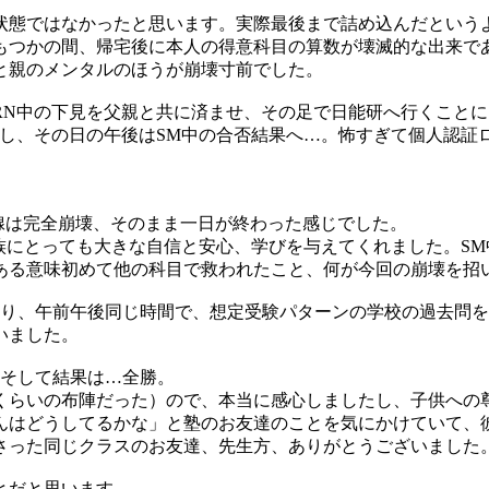
状態ではなかったと思います。実際最後まで詰め込んだという
もつかの間、帰宅後に本人の得意科目の算数が壊滅的な出来で
と親のメンタルのほうが崩壊寸前でした。
RN中の下見を父親と共に済ませ、その足で日能研へ行くことに
し、その日の午後はSM中の合否結果へ…。怖すぎて個人認証ロ
腺は完全崩壊、そのまま一日が終わった感じでした。
族にとっても大きな自信と安心、学びを与えてくれました。S
ある意味初めて他の科目で救われたこと、何が今回の崩壊を招
より、午前午後同じ時間で、想定受験パターンの学校の過去問を
いました。
。そして結果は…全勝。
くらいの布陣だった）ので、本当に感心しましたし、子供への
くんはどうしてるかな」と塾のお友達のことを気にかけていて
さった同じクラスのお友達、先生方、ありがとうございました
とだと思います。