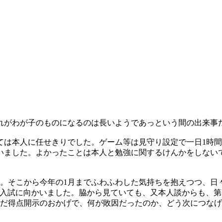
れがわが子のものになるのは長いようであっという間の出来事
は本人に任せきりでした。ゲーム等は見守り設定で一日1時間
いました。よかったことは本人と勉強に関するけんかをしない
前。そこから今年の1月までふわふわした気持ちを抱えつつ、日
中入試に向かいました。脇から見ていても、又本人談からも、
ただ得点開示のおかげで、何が敗因だったのか、どう次につな