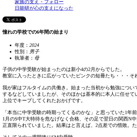
家族の支え・フォロー
日能研が心の支えになった
憧れの学校での6年間の始まり
年度：
2024
性別：
男子
執筆者：
母
子供の中学受験が始まったのは新小4の2月からでした。
教室に入ったときに広がっていたピンクの短冊たち・・・そ
我が家はフルタイムの共働き。始まった当初から勉強について
するなどしていましたが、そのほかは基本的に本人に任せて
上位でキープしてくれたおかげです。
「本当に中学受験の時期ってくるのかな」と思っていた1年
1月のS中T大特待を危なげなく合格、その足で翌日の関西N
正直限られていました。結果はと言えば、2点差での惜敗。