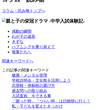
コラム・読み物トップへ
感動の瞬間
わが子の成長
きずな
ハプニングを乗り超えて
後輩たちへ
関連キーワードへ
この記事の関連キーワード
健康・メンタル管理
学校説明会・文化祭を活用しよう
志望校・併願校の選び方
過去問への取り組み
入試直前、今できる事
「困った時」「つらい時」は日能研に行く！
私・子どもを変えたきっかけ