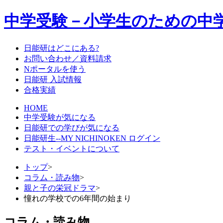
中学受験－小学生のための中
日能研はどこにある?
お問い合わせ／資料請求
Nポータルを使う
日能研 入試情報
合格実績
HOME
中学受験が気になる
日能研での学びが気になる
日能研生--MY NICHINOKEN ログイン
テスト・イベントについて
トップ
>
コラム・読み物
>
親と子の栄冠ドラマ
>
憧れの学校での6年間の始まり
コラム・読み物