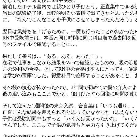
そしてその一週間後にSM中受験。
前泊したホテル室内では親ひとり子ひとり、正直集中できる
当日の試験終了後、比較的明るい表情で出てきたと思ったの
に、「なんでこんなことを子供にさせてしまったんだろう」
翌日は気持ちを上げるために、一度も行ったことの無かった
RN中受験前日は、本番と同じ時間に同じ科目順で過去問を回
号のファイルで確認することに…。
果たして番号は…「ある、ある、あった！」。
在宅で仕事をしながら結果をWebで確認したものの、親の涙
このSM中の合格、そしてRN中の合格は本人にとっても、家
は学びの宝庫でした。得意科目で崩壊することがあること、
その後の慢心が怖かったので、3年間で初めての親の介入に
後の追い込みもここまでかと、後はひたすら回復に時間を使
そして迎えた1週間後の東京入試。合言葉は「いつも通り」
正直こんな結果を迎えられると思っていなかった（思えない
子供は受験期間中もずっと「xxくんは受かったかな」「xx
せんでした。ここまで子供の気持ちと実力を引き上げてくだ
我が家の勝因は、ひとえに中学受験が自分事になっていたこ