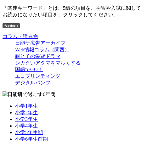
「関連キーワード」とは、5編の項目を、学習や入試に関し
お読みになりたい項目を、クリックしてください。
コラム・読み物
日能研広告アーカイブ
Web情報コラム（関西）
親と子の栄冠ドラマ
シカクいアタマをマルくする
国語でGO！
エコプリンティング
デジタルパンフ
小学1年生
小学2年生
小学3年生
小学4年生
小学5年生期
小学6年生前期