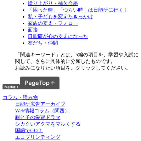
繰り上がり・補欠合格
「困った時」「つらい時」は日能研に行く！
私・子どもを変えたきっかけ
家族の支え・フォロー
面接
日能研が心の支えになった
友だち・仲間
「関連キーワード」とは、5編の項目を、学習や入試に
関して、さらに具体的に分類したものです。
お読みになりたい項目を、クリックしてください。
コラム・読み物
日能研広告アーカイブ
Web情報コラム（関西）
親と子の栄冠ドラマ
シカクいアタマをマルくする
国語でGO！
エコプリンティング