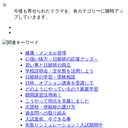
※
今後も寄せられたドラマを、各カテゴリーに随時アッ
プしていきます。
健康・メンタル管理
心強い味方～日能研の応援グッズ～
習い事と日能研の両立
学校説明会・文化祭を活用しよう
日能研の学習・受験相談
日特、オプション講座を受講して
どのようにやっているの？家庭学習
期間講習活用術！
こうやって弱点を克服しました
志望校・併願校の選び方
過去問への取り組み
入試直前、今できる事
先取りシミュレーション！入試期間中