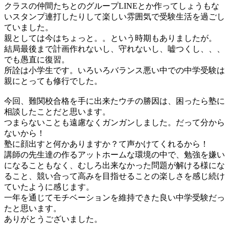
クラスの仲間たちとのグループLINEとか作ってしょうもな
いスタンプ連打したりして楽しい雰囲気で受験生活を過ごし
ていました。
親としては今はちょっと。。という時期もありましたが。
結局最後まで計画作れないし、守れないし、嘘つくし、、、
でも愚直に復習。
所詮は小学生です。いろいろバランス悪い中での中学受験は
親にとっても修行でした。
今回、難関校合格を手に出来たウチの勝因は、困ったら塾に
相談したことだと思います。
つまらないことも遠慮なくガンガンしました。だって分から
ないから！
塾に顔出すと何かありますか？て声かけてくれるから！
講師の先生達の作るアットホームな環境の中で、勉強を嫌い
になることもなく、むしろ出来なかった問題が解ける様にな
ること、競い合って高みを目指せることの楽しさを感じ続け
ていたように感じます。
一年を通じてモチベーションを維持できた良い中学受験だっ
たと思います。
ありがとうございました。