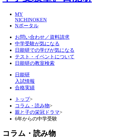
MY
NICHINOKEN
Nポータル
お問い合わせ／資料請求
中学受験が気になる
日能研での学びが気になる
テスト・イベントについて
日能研の教室検索
日能研
入試情報
合格実績
トップ
>
コラム・読み物
>
親と子の栄冠ドラマ
>
6年からの中学受験
コラム・読み物