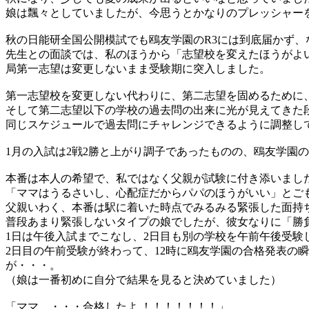
娘は飄々としていましたが、今思うとかなりのプレッシャー
秋の日能研全国公開模試でも鴎友学園のR3には到底届かず
先生との面談では、私のほうから「志望校を変えたほうがよ
局第一志望は変更しないまま受験期に突入しました。
第一志望校を変更しない代わりに、第二志望を固めるために
そして第二志望以下の学校の過去問の出来に光が見えてきた
同じスケジュールで過去問にチャレンジできるように調整し
1月の入試は2戦2勝と上がり調子であったものの、鴎友学園
本番は本人の希望で、私ではなく父親が試験に付き添いまし
「ママはうるさいし、心配症だからパパのほうがいい」とご
父親いわく、本番は駅に着いた時点でみるみる緊張した面持
普段あまり緊張しないタイプの娘でしたが、彼女なりに「勝
1日は午後入試までこなし、2日目も別の学校を午前午後受験
2日目の午前受験が終わって、12時に鴎友学園の合格発表の
が・・・。
（娘は一番初めに自分で結果を見ると決めていました）
「ママ、・・・合格したよ ！！！！！！！」