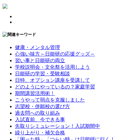
健康・メンタル管理
心強い味方～日能研の応援グッズ～
習い事と日能研の両立
学校説明会・文化祭を活用しよう
日能研の学習・受験相談
日特、オプション講座を受講して
どのようにやっているの？家庭学習
期間講習活用術！
こうやって弱点を克服しました
志望校・併願校の選び方
過去問への取り組み
入試直前、今できる事
先取りシミュレーション！入試期間中
繰り上がり・補欠合格
「困った時」「つらい時」は日能研に行く！