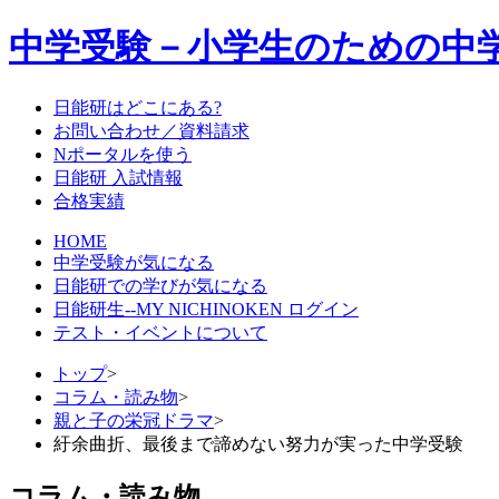
中学受験－小学生のための中
日能研はどこにある?
お問い合わせ／資料請求
Nポータルを使う
日能研 入試情報
合格実績
HOME
中学受験が気になる
日能研での学びが気になる
日能研生--MY NICHINOKEN ログイン
テスト・イベントについて
トップ
>
コラム・読み物
>
親と子の栄冠ドラマ
>
紆余曲折、最後まで諦めない努力が実った中学受験
コラム・読み物