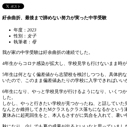
紆余曲折、最後まで諦めない努力が実った中学受験
年度：
2023
性別：
女子
執筆者：
母
我が家の中学受験は紆余曲折の連続でした。
4年生からコロナ感染が拡大し、学校見学も行けないまま時
5年生は何となく偏差値から志望校を検討しつつも、具体的
いたので、このまま偏差値あたりの学校に入学できればいい
6年生になり、やっと学校見学が行けるようになり、いくつ
した。
しかし、やっと行きたい学校が見つかったね、と話していた
なんとか維持してきたMクラスもクラス落ちになるかという
夏休みに起死回生をと、本人もさすがに気合を入れて、暑い
秋になり、少しでも夏の成果が出るといいなと思っていまし