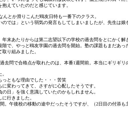
を抱えていたのだと感じています。
、なんとか滑りこんだ鴎友日特も一番下のクラス。
いのでは」という弱気の発言もしてしまいましたが、先生は娘
、年末あたりからは第二志望以下の学校の過去問をとにかく解
段階で、やっと鴎友学園の過去問を開始。塾の課題もまだあっ
て取り組みました。
の過去問で合格点が取れたのは、本番1週間前。本当にギリギリ
た。
もっともな理由でした・・・苦笑
ちに変わってきて、さすがに心配したそうです。
負の日」を強く意識していたのかもしれません。
しに行きました。
瞬間。午後校の移動の途中だったそうですが、（2日目の付添も主