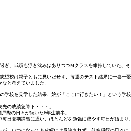
が過ぎ、成績も浮き沈みはありつつMクラスを維持していた、そ
な志望校は親子ともに見いだせず、毎週のテスト結果に一喜一憂
かなと考えていました。
かの学校を見学した結果、娘が「ここに行きたい！」という学
矢先の成績急降下・・・。
瀬戸際の日々が続いた6年生前半。
中毎日夏期講習に通い、ほとんどを勉強に費やす毎日が始まり
たが、いつになっても成績には反映されず、低空飛行の日々に