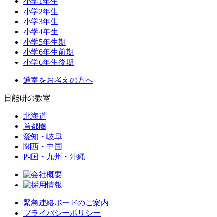
小学1年生
小学2年生
小学3年生
小学4年生
小学5年生期
小学6年生前期
小学6年生後期
通室をお考えの方へ
日能研の教室
北海道
首都圏
愛知・岐阜
関西・中国
四国・九州・沖縄
緊急連絡ボードのご案内
プライバシーポリシー