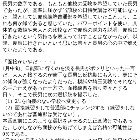
長男の数字である。もともと他校の受験を希望していた長男
であったが、基準に届かず当該校の日特受講は不可能になっ
た。親としては慶應義塾普通部を希望していたことより、こ
れも何か縁であると感じていた。パワーポイントを使い、具
体的な数値や東大との比較などで慶應の魅力を説明。慶應に
行きたいという気持ちを表立って出すことはなかったが、以
降、慶應に行きたいという思いは沸々と長男の心の中で燃え
ていたようである。
「面接がいやだ・・・」
1月中旬、日能研に行くのを渋る長男がポツリといった一言
だ。大人と接するのが苦手な長男は反抗期にも入り、更にそ
の傾向が強くなったようだった。模試や埼玉受験でそれなり
の手ごたえがあった一方で、面接練習を渋り悶々とする
日々。そこで長男に次の選択肢を提示した。
（1）2/1を面接のない学校へ変更する
（2）面接練習をして普通部にチャレンジする（練習をしな
いのであれば普通部は受けない）。
本番直前にこのような選択をさせるのは正直賭けでもあっ
た。しかしながら面接から逃げてしまえば合格の可能性は
0％である。