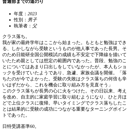
普通部までの道のり
年度：
2023
性別：
男子
執筆者：
父
クラス落ち。
我が家の最終学年はここから始まった。もともと勉強はでき
る、しかしながら受験というものが他人事であった長男。そ
のため日能研全国公開模試の成績も不安定で下降線を描いて
いたため親としては想定の範囲内であった。普段、勉強のこ
とについてはあまり口出しをしていなかったが、本人もショ
ックを受けていたようであり、急遽、家族会議を開催。「落
ちたのが今でよかった。受験の失敗はクラス落ちの何倍も辛
いはずだから、これを機会に取り組み方を見直そう」
このクラス落ちが長男の心に火をつけた。その日以来、考え
を改め、自主的に家庭学習に取り組むようになり、ひと月ほ
どで上位クラスに復帰。早いタイミングでクラス落ちしたこ
とは結果的に受験の成功につながる重要なターニングポイン
トであった。
日特受講基準60。