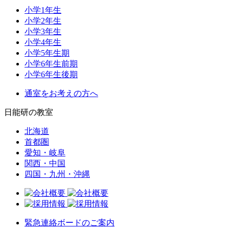
小学1年生
小学2年生
小学3年生
小学4年生
小学5年生期
小学6年生前期
小学6年生後期
通室をお考えの方へ
日能研の教室
北海道
首都圏
愛知・岐阜
関西・中国
四国・九州・沖縄
緊急連絡ボードのご案内