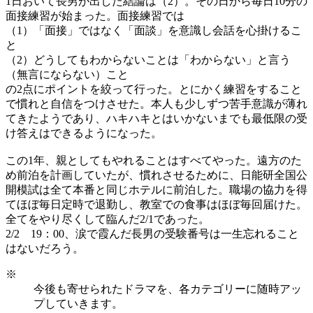
1日おいて長男が出した結論は（2）。その日から毎日10分の
面接練習が始まった。面接練習では
（1）「面接」ではなく「面談」を意識し会話を心掛けるこ
と
（2）どうしてもわからないことは「わからない」と言う
（無言にならない）こと
の2点にポイントを絞って行った。とにかく練習をすること
で慣れと自信をつけさせた。本人も少しずつ苦手意識が薄れ
てきたようであり、ハキハキとはいかないまでも最低限の受
け答えはできるようになった。
この1年、親としてもやれることはすべてやった。遠方のた
め前泊を計画していたが、慣れさせるために、日能研全国公
開模試は全て本番と同じホテルに前泊した。職場の協力を得
てほぼ毎日定時で退勤し、教室での食事はほぼ毎回届けた。
全てをやり尽くして臨んだ2/1であった。
2/2 19：00、涙で霞んだ長男の受験番号は一生忘れること
はないだろう。
※
今後も寄せられたドラマを、各カテゴリーに随時アッ
プしていきます。