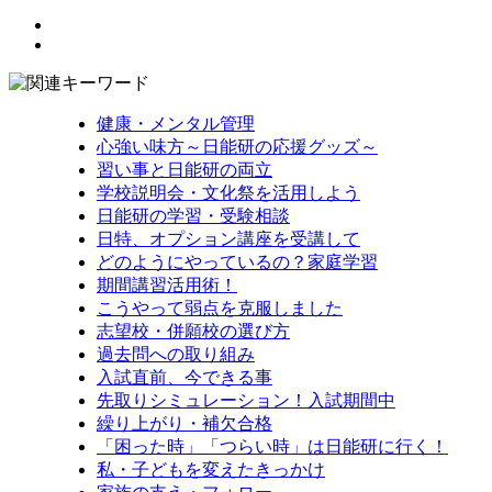
健康・メンタル管理
心強い味方～日能研の応援グッズ～
習い事と日能研の両立
学校説明会・文化祭を活用しよう
日能研の学習・受験相談
日特、オプション講座を受講して
どのようにやっているの？家庭学習
期間講習活用術！
こうやって弱点を克服しました
志望校・併願校の選び方
過去問への取り組み
入試直前、今できる事
先取りシミュレーション！入試期間中
繰り上がり・補欠合格
「困った時」「つらい時」は日能研に行く！
私・子どもを変えたきっかけ