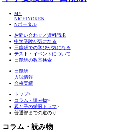
MY
NICHINOKEN
Nポータル
お問い合わせ／資料請求
中学受験が気になる
日能研での学びが気になる
テスト・イベントについて
日能研の教室検索
日能研
入試情報
合格実績
トップ
>
コラム・読み物
>
親と子の栄冠ドラマ
>
普通部までの道のり
コラム・読み物