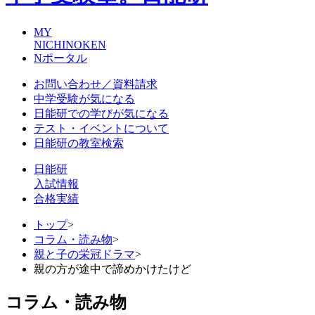
MY
NICHINOKEN
Nポータル
お問い合わせ／資料請求
中学受験が気になる
日能研での学びが気になる
テスト・イベントについて
日能研の教室検索
日能研
入試情報
合格実績
トップ
>
コラム・読み物
>
親と子の栄冠ドラマ
>
親の方が途中で諦めかけたけど
コラム・読み物