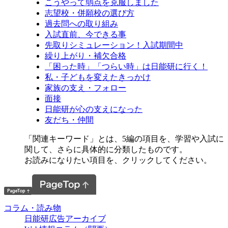
こうやって弱点を克服しました
志望校・併願校の選び方
過去問への取り組み
入試直前、今できる事
先取りシミュレーション！入試期間中
繰り上がり・補欠合格
「困った時」「つらい時」は日能研に行く！
私・子どもを変えたきっかけ
家族の支え・フォロー
面接
日能研が心の支えになった
友だち・仲間
「関連キーワード」とは、5編の項目を、学習や入試に
関して、さらに具体的に分類したものです。
お読みになりたい項目を、クリックしてください。
コラム・読み物
日能研広告アーカイブ