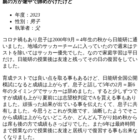
親の方が途中で諦めかけたけど
年度：
2023
性別：
男子
執筆者：
父
コロナ禍もあり息子は2000年9月＝4年生の秋から日能研に通
いました。地域のサッカーチームに入っていたので週末はテ
ストを除いてはサッカー優先でした。なので家庭学習は平日
だけ。日能研の授業後は友達と残ってその日の復習をしてい
ました。
育成テストでは良い点を取る事もあるけど、日能研全国公開
模試になると成績は上がらず。息子と話して5年の2月＝新6
年のタイミングでサッカーは辞めました。すると少しずつで
すが成績も上がり夏前には志望校判定でAを貰える事もあり
ました。頑張った結果が出ている事を伝えたくて、息子に共
有しました。今思うとこれが失敗です。油断したようでそこ
から成績は上がらないどころか、どんどん下がり始め秋から
は席も後の方で成績もさっぱりでした。また6年は最終時間
まで授業なので授業後に友達と居残りで復習する事も出来な
くなりました。