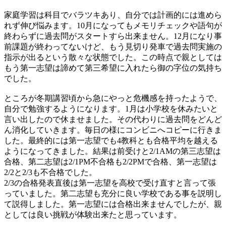
家庭学習は科目でバラツキあり、自分では計画的には進めら
れず伸び悩みます。10月になってもメモリチェックや語句が
終わらずに過去問がスタートすら出来ません。12月になり事
前課題が終わってないけど、もう見切り発車で過去問実施の
指示が出るという散々な状態でした。この時点で親としては
もう第一志望は諦めて第三希望に入れたら御の字位の気持ち
でした。
ところが冬期講習頃から急にやっと危機感を持ったようで、
自分で勉強するようになります。1月は小学校を休みたいと
言い出したので休ませました。その代わりに過去問をどんど
ん消化していきます。毎日の様にコンビニへコピーに行きま
した。最終的には第一志望でも4教科とも合格平均を越える
ようになってきました。結果は前受けと2/1AMの第三志望は
合格、第二志望は2/1PM不合格も2/2PMで合格、第一志望は
2/2と2/3も不合格でした。
2/3の合格発表直後は第一志望を高校で受け直すと言って張
っていました。第二志望も充分に良い学校である事を説明し
て説得しました。第一志望には合格出来ませんでしたが、親
としては良い挑戦が体験出来たと思っています。