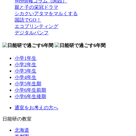
Web情報コラム（関西）
親と子の栄冠ドラマ
シカクいアタマをマルくする
国語でGO！
エコプリンティング
デジタルパンフ
小学1年生
小学2年生
小学3年生
小学4年生
小学5年生期
小学6年生前期
小学6年生後期
通室をお考えの方へ
日能研の教室
北海道