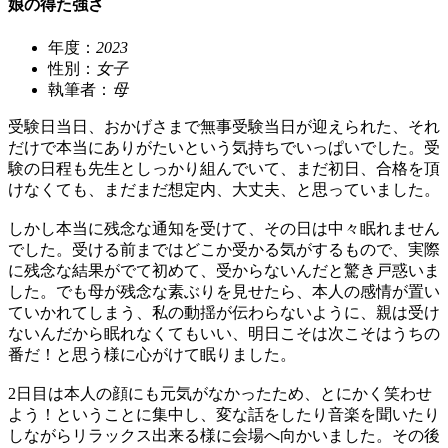
娘の得た強さ
年度：
2023
性別：
女子
執筆者：
母
受験日当日、おかげさまで無事受験当日が迎えられた、それ
だけで本当にありがたいという気持ちでいっぱいでした。受
験の日程も先生としっかり組んでいて、まだ初日、合格を頂
けなくても、まだまだ想定内、大丈夫、と思っていました。
しかし本当に残念な通知を受けて、その日は中々眠れません
でした。受ける前まではどこか受かる気がするもので、実際
に残念な結果がでて初めて、受からないんだと驚き戸惑いま
した。でも母が残念な素ぶりを見せたら、本人の感情が置い
ていかれてしまう、私の動揺が伝わらないように、親は受け
ないんだから眠れなくてもいい、明日こそは次こそはうちの
番だ！と思う様に心がけて眠りました。
2日目は本人の顔にも元気がなかったため、とにかく笑わせ
よう！ということに集中し、変な話をしたり音楽を聞いたり
しながらリラックス出来る様に会場へ向かいました。その後