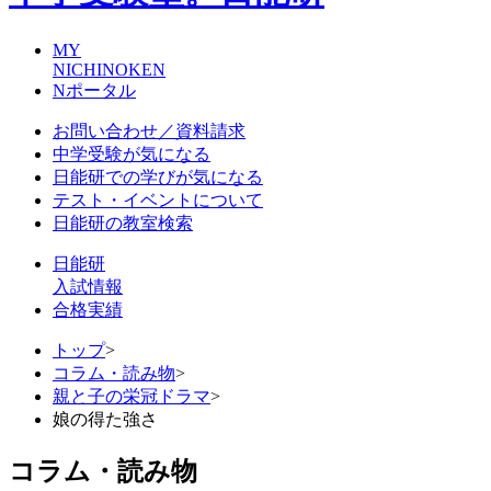
MY
NICHINOKEN
Nポータル
お問い合わせ／資料請求
中学受験が気になる
日能研での学びが気になる
テスト・イベントについて
日能研の教室検索
日能研
入試情報
合格実績
トップ
>
コラム・読み物
>
親と子の栄冠ドラマ
>
娘の得た強さ
コラム・読み物