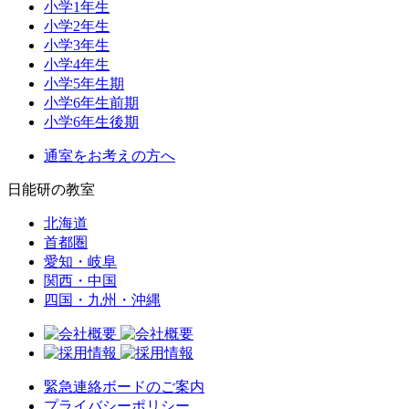
小学1年生
小学2年生
小学3年生
小学4年生
小学5年生期
小学6年生前期
小学6年生後期
通室をお考えの方へ
日能研の教室
北海道
首都圏
愛知・岐阜
関西・中国
四国・九州・沖縄
緊急連絡ボードのご案内
プライバシーポリシー