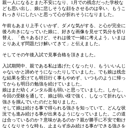
親一人になるとまた不安になり、1月での残念だった学校な
ども思い出し、娘に悲しそうな顔をさせるのは辛い、もうこ
れっきりにしたいと思って心が折れそうになりました。
午前もあまり上手くいかず、ダメな気がする、と心が完全に
後ろ向きになっていた娘に、好きな画像を見せて気分を切り
替え、「色々あるけど、それは後で一緒に考えよう。いまは
とりあえず問題だけ解いてきて」と伝えました。
そしてその午後入試で見事合格を頂きました。
入試期間中、親である私は逃げたくなったり、もういいんじ
ゃないかと諦めそうになったりしていました。でも娘は残念
な結果を受けても明日行く事もやめず、いつものように帰っ
てからも明日の勉強を続けていました。
娘はまだ幼くメンタル面も弱いと思っていました。しかし、
今回の受験を通して、娘は弱い様で強く、しなって折れない
強さを掴んでいたのだと知りました。
そして娘は続ける事で得られる強さを知っていて、どんな状
況でも進み続ける事が出来るようになっていました。この道
は合っているのか？意味があるのか？親が勝手に不安で動け
なくなりそうな時も、止まらず歩み続ける事ができる強さを