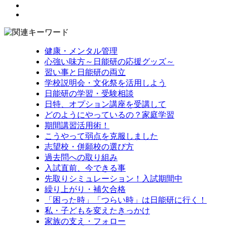
健康・メンタル管理
心強い味方～日能研の応援グッズ～
習い事と日能研の両立
学校説明会・文化祭を活用しよう
日能研の学習・受験相談
日特、オプション講座を受講して
どのようにやっているの？家庭学習
期間講習活用術！
こうやって弱点を克服しました
志望校・併願校の選び方
過去問への取り組み
入試直前、今できる事
先取りシミュレーション！入試期間中
繰り上がり・補欠合格
「困った時」「つらい時」は日能研に行く！
私・子どもを変えたきっかけ
家族の支え・フォロー