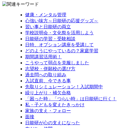
健康・メンタル管理
心強い味方～日能研の応援グッズ～
習い事と日能研の両立
学校説明会・文化祭を活用しよう
日能研の学習・受験相談
日特、オプション講座を受講して
どのようにやっているの？家庭学習
期間講習活用術！
こうやって弱点を克服しました
志望校・併願校の選び方
過去問への取り組み
入試直前、今できる事
先取りシミュレーション！入試期間中
繰り上がり・補欠合格
「困った時」「つらい時」は日能研に行く！
私・子どもを変えたきっかけ
家族の支え・フォロー
面接
日能研が心の支えになった