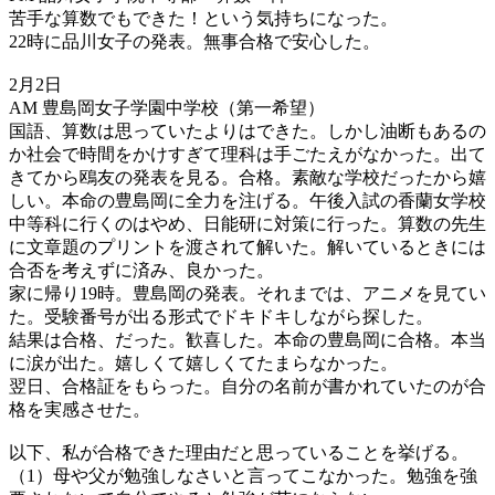
苦手な算数でもできた！という気持ちになった。
22時に品川女子の発表。無事合格で安心した。
2月2日
AM 豊島岡女子学園中学校（第一希望）
国語、算数は思っていたよりはできた。しかし油断もあるの
か社会で時間をかけすぎて理科は手ごたえがなかった。出て
きてから鴎友の発表を見る。合格。素敵な学校だったから嬉
しい。本命の豊島岡に全力を注げる。午後入試の香蘭女学校
中等科に行くのはやめ、日能研に対策に行った。算数の先生
に文章題のプリントを渡されて解いた。解いているときには
合否を考えずに済み、良かった。
家に帰り19時。豊島岡の発表。それまでは、アニメを見てい
た。受験番号が出る形式でドキドキしながら探した。
結果は合格、だった。歓喜した。本命の豊島岡に合格。本当
に涙が出た。嬉しくて嬉しくてたまらなかった。
翌日、合格証をもらった。自分の名前が書かれていたのが合
格を実感させた。
以下、私が合格できた理由だと思っていることを挙げる。
（1）母や父が勉強しなさいと言ってこなかった。勉強を強