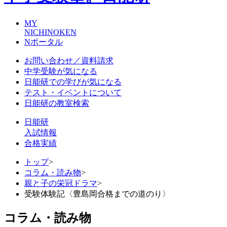
MY
NICHINOKEN
Nポータル
お問い合わせ／資料請求
中学受験が気になる
日能研での学びが気になる
テスト・イベントについて
日能研の教室検索
日能研
入試情報
合格実績
トップ
>
コラム・読み物
>
親と子の栄冠ドラマ
>
受験体験記〈豊島岡合格までの道のり〉
コラム・読み物