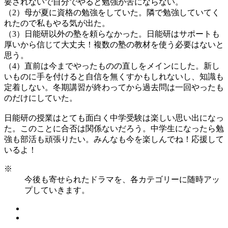
要されないで自分でやると勉強が苦にならない。
（2）母が夏に資格の勉強をしていた。隣で勉強していてく
れたので私もやる気が出た。
（3）日能研以外の塾を頼らなかった。日能研はサポートも
厚いから信じて大丈夫！複数の塾の教材を使う必要はないと
思う。
（4）直前は今までやったものの直しをメインにした。新し
いものに手を付けると自信を無くすかもしれないし、知識も
定着しない。冬期講習が終わってから過去問は一回やったも
のだけにしていた。
日能研の授業はとても面白く中学受験は楽しい思い出になっ
た。このことに合否は関係ないだろう。中学生になったら勉
強も部活も頑張りたい。みんなも今を楽しんでね！応援して
いるよ！
※
今後も寄せられたドラマを、各カテゴリーに随時アッ
プしていきます。