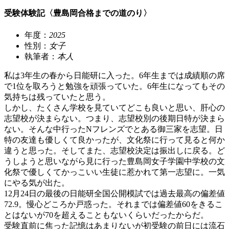
受験体験記〈豊島岡合格までの道のり〉
年度：
2025
性別：
女子
執筆者：
本人
私は3年生の春から日能研に入った。6年生までは成績順の席
で1位を取ろうと勉強を頑張っていた。6年生になってもその
気持ちは残っていたと思う。
しかし、たくさん学校を見ていてどこも良いと思い、肝心の
志望校が決まらない。つまり、志望校別の後期日特が決まら
ない。そんな中行ったNフレンズでとある御三家を志望。日
特の友達も優しくて良かったが、文化祭に行って見ると何か
違うと思った。そしてまた、志望校決定は振出しに戻る。ど
うしようと思いながら見に行った豊島岡女子学園中学校の文
化祭で優しくてかっこいい生徒に惹かれて第一志望に。一気
にやる気が出た。
12月24日の最後の日能研全国公開模試では過去最高の偏差値
72.9。慢心どころか戸惑った。それまでは偏差値60をきるこ
とはないが70を超えることもないくらいだったからだ。
受験直前に焦った記憶はあまりないが初受験の前日には流石