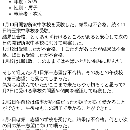
年度：
2025
性別：
男子
執筆者：
本人
1月10日開智所沢中学校を受験した。結果は不合格。続く11
日埼玉栄中学校を受験。
結果は合格。とりあえず行けるところがあると安心して次の
日の開智所沢中学校にむけて就寝した。
1月12日受験したが不合格。手ごたえがあったが結果は不合
格。15日も受験したが不合格。
1月校は1勝1敗。このままではやばいと思い勉強に励んだ。
そして迎えた2月1日第一志望は不合格。そのあとの午後校
（第三志望）も落ちてしまった。
気持ちは沈んでいたがここまで来たらやり切ろうと思って2
月2日に受ける学校の問題や傾向を確認して就寝した。
2月2日午前校は倍率が約4倍だったが調子が良く受かること
ができた。午後校もこの調子で受かることができた。
2月3日は第二志望の学校を受けた。結果は不合格。何とか次
の日の第一志望に向けて眠った。