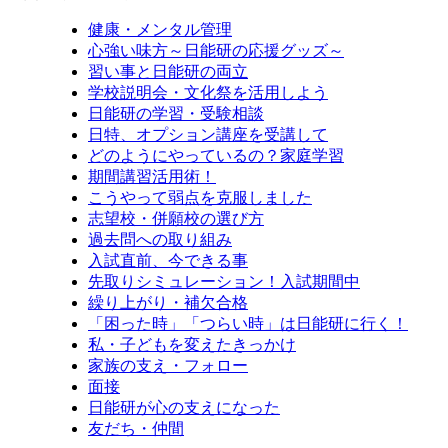
健康・メンタル管理
心強い味方～日能研の応援グッズ～
習い事と日能研の両立
学校説明会・文化祭を活用しよう
日能研の学習・受験相談
日特、オプション講座を受講して
どのようにやっているの？家庭学習
期間講習活用術！
こうやって弱点を克服しました
志望校・併願校の選び方
過去問への取り組み
入試直前、今できる事
先取りシミュレーション！入試期間中
繰り上がり・補欠合格
「困った時」「つらい時」は日能研に行く！
私・子どもを変えたきっかけ
家族の支え・フォロー
面接
日能研が心の支えになった
友だち・仲間