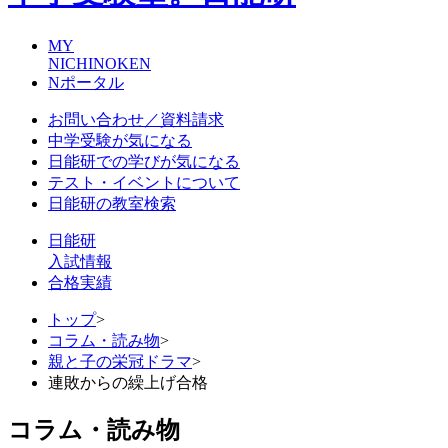
MY
NICHINOKEN
Nポータル
お問い合わせ／資料請求
中学受験が気になる
日能研での学びが気になる
テスト・イベントについて
日能研の教室検索
日能研
入試情報
合格実績
トップ
>
コラム・読み物
>
親と子の栄冠ドラマ
>
連敗からの繰上げ合格
コラム・読み物