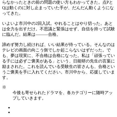
らなかったときの前の問題の使い方もわかってきた。点Pと
Qは動くのに対し止まっていた手が、だんだん動くようにな
ってきた。
いよいよ市川中の2回入試。やれることはやり切った。あと
は全力を出すだけ。不思議と緊張はせず、自信を持って試験
に臨んだ。結果は———合格。
諦めず努力し続ければ、いい結果が待っている。そんなのは
テレビの画面の向こう側でしか起こらないはずだった。で
も、夢は現実に、不合格は合格になった。私は「頑張ってい
る子には必ずご褒美がある」という、日能研の先生の言葉に
励まされた。これを読んでいる受験生の皆さんも、合格とい
うご褒美を手に入れてください。市川中から、応援していま
す。
※
今後も寄せられたドラマを、各カテゴリーに随時アッ
プしていきます。