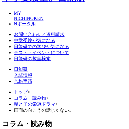
MY
NICHINOKEN
Nポータル
お問い合わせ／資料請求
中学受験が気になる
日能研での学びが気になる
テスト・イベントについて
日能研の教室検索
日能研
入試情報
合格実績
トップ
>
コラム・読み物
>
親と子の栄冠ドラマ
>
画面の向こうの話じゃない。
コラム・読み物