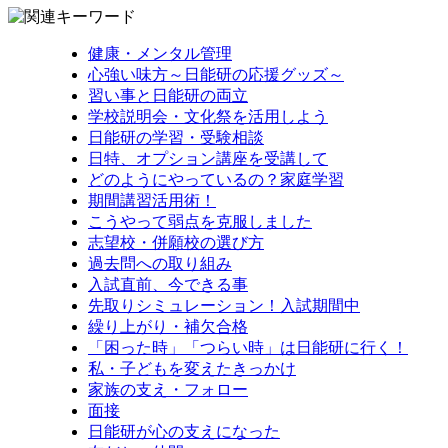
健康・メンタル管理
心強い味方～日能研の応援グッズ～
習い事と日能研の両立
学校説明会・文化祭を活用しよう
日能研の学習・受験相談
日特、オプション講座を受講して
どのようにやっているの？家庭学習
期間講習活用術！
こうやって弱点を克服しました
志望校・併願校の選び方
過去問への取り組み
入試直前、今できる事
先取りシミュレーション！入試期間中
繰り上がり・補欠合格
「困った時」「つらい時」は日能研に行く！
私・子どもを変えたきっかけ
家族の支え・フォロー
面接
日能研が心の支えになった