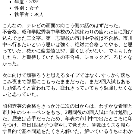
年度：
2025
性別：
女子
執筆者：
本人
こんなの、テレビの画面の向こう側の話のはずだった。
不合格。昭和学院秀英中学校の入試終わりの疲れた目に飛び
込んできた三文字。第ー志望校の市川中学校は不合格。市川
中へ行きたいという思いは強く、絶対に合格してやる、と思
っていた。確かに偏差値は57、届くはずがない。でももしか
したら、と期待していた先の不合格。ショックどころじゃな
かった。
次に向けて頑張ろうと思えるタイプではなく､すっかり落ち
こみ夜まで部屋にこもったままだった。まだ2回入試もある
し頑張ろうと言われても、疲れきっていてもう勉強したくな
いと思っていた。
昭和秀英の合格をきっかけに次の日からは、わずかな希望と
市川中のシャーペンをもち、2週間後の2回入試に向け勉強し
た。歴史は苦手だったため、年表の市川中で出たところに印
をつけ、毎日1世紀ずつ増やして覚えた。算数はミスを減ら
す目的で基本問題をたくさん解いた。解いているうちにわか