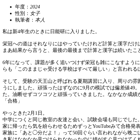
年度：
2024
性別：
女子
執筆者：
本人
私は新4年生のときに日能研に入りました。
栄冠への道はそれなりにはやっていたけれど計算と漢字だけ
まあ結果から言うと、最後の最後まで計算と漢字は続いたこ
6年になって、課題が多く追いつけず栄冠も雑にこなすように
らも「このままじゃ受ける学校はすべて厳しい」と言われる
そして、受験の天王山と呼ばれる夏期講習に入り、周りの雰
うにしました。頑張ったはずなのに9月の模試では偏差値49
た。油断せずコツコツと頑張っていきました。なかなか成績が
「合格」
やっときた2月1日。
中学につくと同じ教室の友達と会い、試験会場も同じでした
家に帰ったら気を紛らわせるためずっとYouTubeみて合格
家族に「あと◯分だよ！」って50回ぐらい言われながら晩
き私はなかなか見つけられなかったのに姉がすぐ見つけてく