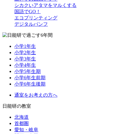
シカクいアタマをマルくする
国語でGO！
エコプリンティング
デジタルパンフ
小学1年生
小学2年生
小学3年生
小学4年生
小学5年生期
小学6年生前期
小学6年生後期
通室をお考えの方へ
日能研の教室
北海道
首都圏
愛知・岐阜