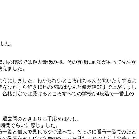
ました。
5月の模試では過去最低の46。その直後に面談があって先生か
終えました。
ようにしました。わからないところはちゃんと聞いたりするよ
をひたすら解き10月の模試はなんと偏差値57まで上がりまし
。合格判定では受けるところすべての学校が4段階で一番上の
、過去問のときよりも手応えはなし。
8時間ぐらいに感じました。
号一覧と個人で見れるやつ選べて、とっさに番号一覧でみたと
人の発表をみてピンク色のページを見たことでより「合格」と