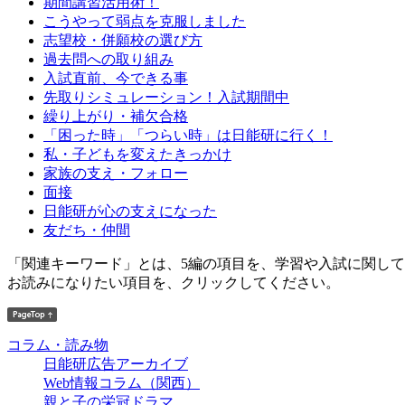
期間講習活用術！
こうやって弱点を克服しました
志望校・併願校の選び方
過去問への取り組み
入試直前、今できる事
先取りシミュレーション！入試期間中
繰り上がり・補欠合格
「困った時」「つらい時」は日能研に行く！
私・子どもを変えたきっかけ
家族の支え・フォロー
面接
日能研が心の支えになった
友だち・仲間
「関連キーワード」とは、5編の項目を、学習や入試に関し
お読みになりたい項目を、クリックしてください。
コラム・読み物
日能研広告アーカイブ
Web情報コラム（関西）
親と子の栄冠ドラマ