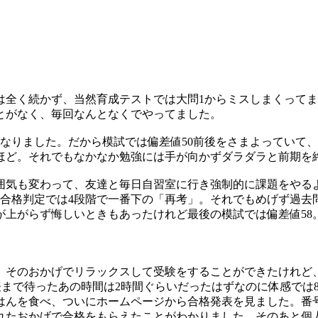
は全く続かず、当然育成テストでは大問1からミスしまくって
とがなく、毎回なんとなくでやってました。
なりました。だから模試では偏差値50前後をさまよっていて、
ほど。それでもなかなか勉強には手が向かずダラダラと前期を
囲気も変わって、友達と毎日自習室に行き強制的に課題をやる
。合格判定では4段階で一番下の「再考」。それでもめげず過去問
上がらず悔しいときもあったけれど最後の模試では偏差値58
。そのおかげでリラックスして受験をすることができたけれど
発表まで待ったあの時間は2時間ぐらいだったはずなのに体感では
ごはんを食べ、ついにホームページから合格発表を見ました。番
れたおかげで合格をもらえたことがわかりました。そのあと個