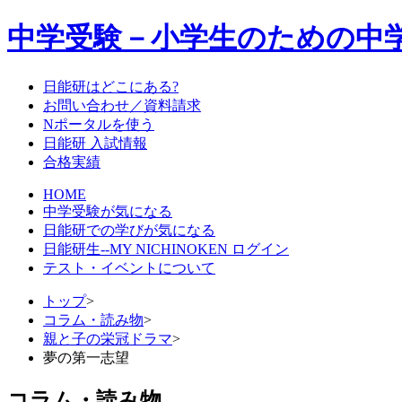
中学受験－小学生のための中
日能研はどこにある?
お問い合わせ／資料請求
Nポータルを使う
日能研 入試情報
合格実績
HOME
中学受験が気になる
日能研での学びが気になる
日能研生--MY NICHINOKEN ログイン
テスト・イベントについて
トップ
>
コラム・読み物
>
親と子の栄冠ドラマ
>
夢の第一志望
コラム・読み物