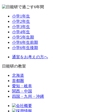
小学1年生
小学2年生
小学3年生
小学4年生
小学5年生期
小学6年生前期
小学6年生後期
通室をお考えの方へ
日能研の教室
北海道
首都圏
愛知・岐阜
関西・中国
四国・九州・沖縄