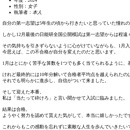
年度：
2024
性別：
女子
執筆者：
本人
自分の第一志望は5年生の頃から行きたいと思っていた憧れ
しかし12月最後の日能研全国公開模試は第一志望からは程遠
その気持ちを引きずらないように心がけていながらも、1月入
今思えば、この不合格が自分を変えたのだと思います。
1月はとにかく苦手な算数を1つでも多く当てられるように、
けれど最終的には10年分解いて合格者平均点を越えられたの
それでも明らかに進歩し、自信がついて来ました。
そして迎えた本番。
私は「当たって砕けろ」と言い聞かせて入試に臨みました。
結果は合格。
ようやく努力を認めて貰えた気がして、本当に嬉しかったで
これからもこの感動を忘れずに素敵な人生を歩んでいきたい