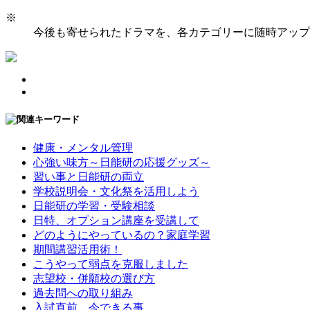
※
今後も寄せられたドラマを、各カテゴリーに随時アップ
健康・メンタル管理
心強い味方～日能研の応援グッズ～
習い事と日能研の両立
学校説明会・文化祭を活用しよう
日能研の学習・受験相談
日特、オプション講座を受講して
どのようにやっているの？家庭学習
期間講習活用術！
こうやって弱点を克服しました
志望校・併願校の選び方
過去問への取り組み
入試直前、今できる事