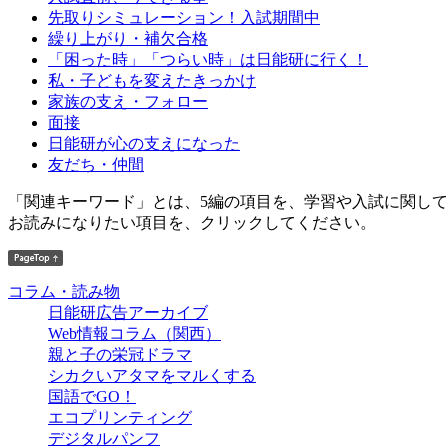
先取りシミュレーション！入試期間中
繰り上がり・補欠合格
「困った時」「つらい時」は日能研に行く！
私・子どもを変えたきっかけ
家族の支え・フォロー
面接
日能研が心の支えになった
友だち・仲間
「関連キーワード」とは、5編の項目を、学習や入試に関し
お読みになりたい項目を、クリックしてください。
コラム・読み物
日能研広告アーカイブ
Web情報コラム（関西）
親と子の栄冠ドラマ
シカクいアタマをマルくする
国語でGO！
エコプリンティング
デジタルパンフ