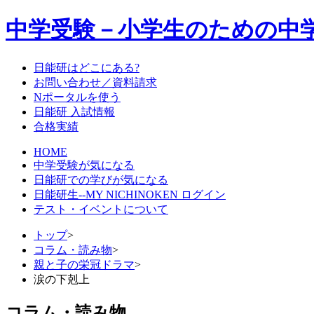
中学受験－小学生のための中
日能研はどこにある?
お問い合わせ／資料請求
Nポータルを使う
日能研 入試情報
合格実績
HOME
中学受験が気になる
日能研での学びが気になる
日能研生--MY NICHINOKEN ログイン
テスト・イベントについて
トップ
>
コラム・読み物
>
親と子の栄冠ドラマ
>
涙の下剋上
コラム・読み物