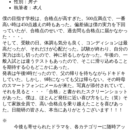
性別：
男子
執筆者：
本人
僕の目指す学校は、合格点が高すぎた。500点満点で、一番
高い時は450点越えの時もあった。偏差値は僕の実力を下回
っていたが、合格点のせいで、過去問も合格点に届かなかっ
た・・・。
そして、受験の日。体調も気分も良く、コンディションは最
高だったが、それだけが心配だった。試験が終わり、自分の
実力は出し切ったので、神に祈るしかなかった。午後の、一
般入試とは違うテストもあったので、そこに滑り込めること
を期待する心もどこかにあった。
発表は午後9時だったので、父の帰りを待ちながらドキドキ
していた。しかし、9時になっても父は帰らない。その時母
のスマートフォンにメールが来た。写真が添付されていて、
それを見ると・・・「合格」と書かれたスクリーンショット
があった。僕は、ほとんど発狂に近い喜び方をした（笑）そ
して家族全員で、高い合格点を乗り越えたことを喜びあっ
た。日能研の皆さん、本当にありがとうございます！！！
※
今後も寄せられたドラマを、各カテゴリーに随時アッ