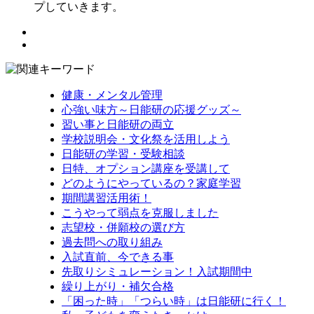
プしていきます。
健康・メンタル管理
心強い味方～日能研の応援グッズ～
習い事と日能研の両立
学校説明会・文化祭を活用しよう
日能研の学習・受験相談
日特、オプション講座を受講して
どのようにやっているの？家庭学習
期間講習活用術！
こうやって弱点を克服しました
志望校・併願校の選び方
過去問への取り組み
入試直前、今できる事
先取りシミュレーション！入試期間中
繰り上がり・補欠合格
「困った時」「つらい時」は日能研に行く！