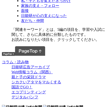
私・子どもを変えたきっかけ
家族の支え・フォロー
面接
日能研が心の支えになった
友だち・仲間
「関連キーワード」とは、5編の項目を、学習や入試に
関して、さらに具体的に分類したものです。
お読みになりたい項目を、クリックしてください。
コラム・読み物
日能研広告アーカイブ
Web情報コラム（関西）
親と子の栄冠ドラマ
シカクいアタマをマルくする
国語でGO！
エコプリンティング
デジタルパンフ