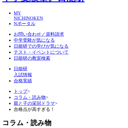
MY
NICHINOKEN
Nポータル
お問い合わせ／資料請求
中学受験が気になる
日能研での学びが気になる
テスト・イベントについて
日能研の教室検索
日能研
入試情報
合格実績
トップ
>
コラム・読み物
>
親と子の栄冠ドラマ
>
合格点が高すぎる！
コラム・読み物