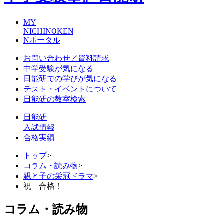
MY
NICHINOKEN
Nポータル
お問い合わせ／資料請求
中学受験が気になる
日能研での学びが気になる
テスト・イベントについて
日能研の教室検索
日能研
入試情報
合格実績
トップ
>
コラム・読み物
>
親と子の栄冠ドラマ
>
祝 合格！
コラム・読み物