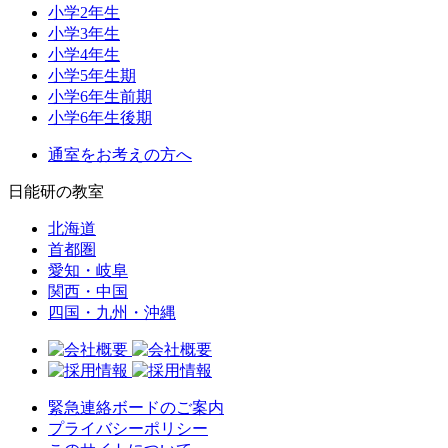
小学2年生
小学3年生
小学4年生
小学5年生期
小学6年生前期
小学6年生後期
通室をお考えの方へ
日能研の教室
北海道
首都圏
愛知・岐阜
関西・中国
四国・九州・沖縄
緊急連絡ボードのご案内
プライバシーポリシー