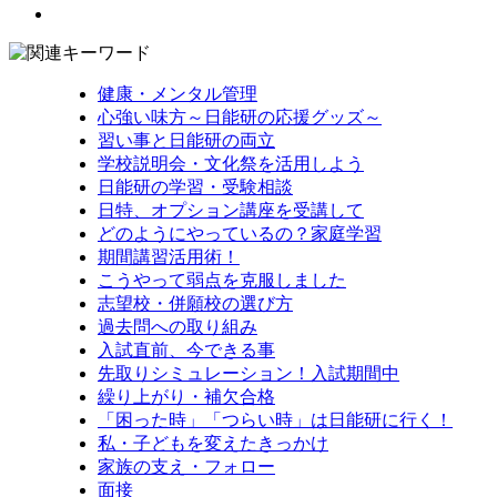
健康・メンタル管理
心強い味方～日能研の応援グッズ～
習い事と日能研の両立
学校説明会・文化祭を活用しよう
日能研の学習・受験相談
日特、オプション講座を受講して
どのようにやっているの？家庭学習
期間講習活用術！
こうやって弱点を克服しました
志望校・併願校の選び方
過去問への取り組み
入試直前、今できる事
先取りシミュレーション！入試期間中
繰り上がり・補欠合格
「困った時」「つらい時」は日能研に行く！
私・子どもを変えたきっかけ
家族の支え・フォロー
面接