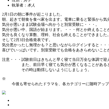
性別：
男子
執筆者：
本人
2月1日の朝に事件が起こりました。
朝、起きて朝食を食べ家を出ます。電車に乗ると緊張から気
気分が悪いまま試験会場へ向かうと別室受験に・・・。
気分が悪い中、国語が始まります。・・・何とか終えること
気分も良くなり算数、理科、社会も終えることができました
そして2月3日合格発表です。
気分悪かったし無理かも？と思いながらログインすると・・
喜びでいっぱいです。別室受験でも合格をあきらめないこと
注意・・・試験前日はきちんと早く寝て当日万全な体調で迎
また、前日早く寝ても気分が悪くなることがあると
その時は動揺しないようにしましょう。
※
今後も寄せられたドラマを、各カテゴリーに随時アップ