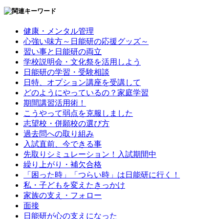
健康・メンタル管理
心強い味方～日能研の応援グッズ～
習い事と日能研の両立
学校説明会・文化祭を活用しよう
日能研の学習・受験相談
日特、オプション講座を受講して
どのようにやっているの？家庭学習
期間講習活用術！
こうやって弱点を克服しました
志望校・併願校の選び方
過去問への取り組み
入試直前、今できる事
先取りシミュレーション！入試期間中
繰り上がり・補欠合格
「困った時」「つらい時」は日能研に行く！
私・子どもを変えたきっかけ
家族の支え・フォロー
面接
日能研が心の支えになった