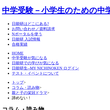
中学受験－小学生のための中
日能研はどこにある?
お問い合わせ／資料請求
Nポータルを使う
日能研 入試情報
合格実績
HOME
中学受験が気になる
日能研での学びが気になる
日能研生--MY NICHINOKEN ログイン
テスト・イベントについて
トップ
>
コラム・読み物
>
親と子の栄冠ドラマ
>
諦めない！
コラム・読み物