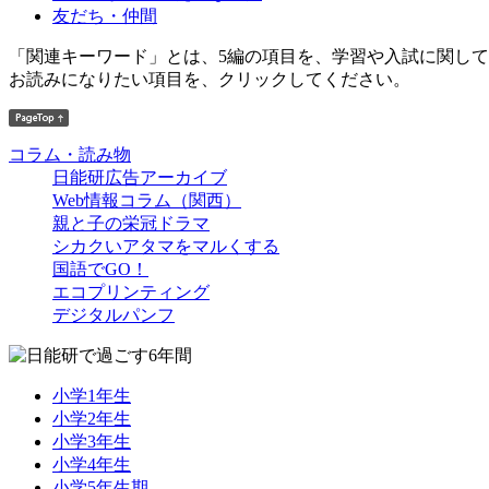
友だち・仲間
「関連キーワード」とは、5編の項目を、学習や入試に関し
お読みになりたい項目を、クリックしてください。
コラム・読み物
日能研広告アーカイブ
Web情報コラム（関西）
親と子の栄冠ドラマ
シカクいアタマをマルくする
国語でGO！
エコプリンティング
デジタルパンフ
小学1年生
小学2年生
小学3年生
小学4年生
小学5年生期