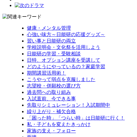
健康・メンタル管理
心強い味方～日能研の応援グッズ～
習い事と日能研の両立
学校説明会・文化祭を活用しよう
日能研の学習・受験相談
日特、オプション講座を受講して
どのようにやっているの？家庭学習
期間講習活用術！
こうやって弱点を克服しました
志望校・併願校の選び方
過去問への取り組み
入試直前、今できる事
先取りシミュレーション！入試期間中
繰り上がり・補欠合格
「困った時」「つらい時」は日能研に行く！
私・子どもを変えたきっかけ
家族の支え・フォロー