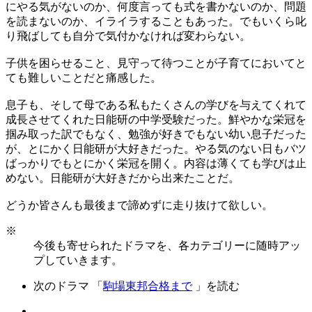
にやる気がないのか、何度言っても式を書かないのか、問題
を読まないのか、イライラすることもあった。でもいくら叱
り飛ばしても自分で気付かなければ変わらない。
子供を困らせること、見守って待つことが子育てにおいてと
ても難しいことだと痛感した。
息子も、そして母である私もたくさんの学びを与えてくれて
成長させてくれた日能研の中学受験だった。鮮やかな栄冠を
掴み取った訳でもなく、勉強が好きでもない幼い息子だった
が、とにかく日能研が大好きだった。やる気のない日もバツ
ばっかりでもとにかく栄冠を開く。内容は薄くても学びは止
めない。日能研が大好きだから出来たことだ。
どうか皆さんも最後まで諦めずに走り抜けて欲しい。
※
今後も寄せられたドラマを、各カテゴリーに随時アッ
プしていきます。
次のドラマ 「
駒場東邦合格まで
」を読む