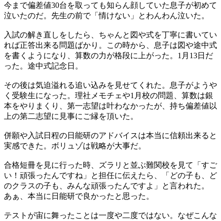
今まで偏差値30台を取っても知らん顔していた息子が初めて
泣いたのだ。先生の前で「情けない」とわんわん泣いた。
入試の解き直しをしたら、ちゃんと図や式を丁寧に書いてい
れば正答出来る問題ばかり。この時から、息子は図や途中式
を書くようになり、算数の力が格段に上がった。1月13日だ
った。途中式記念日。
その後は気迫溢れる追い込みを見せてくれた。息子がようや
く受験生になった。理社メモチェや1月校の問題、算数は銀
本をやりまくり、第一志望は叶わなかったが、持ち偏差値以
上の第二志望に見事にご縁を頂いた。
併願や入試日程の日能研のアドバイスは本当に信頼出来ると
実感できた。ボリュゾは戦略が大事だ。
合格短冊を見に行った時、ズラリと並ぶ難関校を見て「すご
い！頑張ったんですね」と担任に伝えたら、「どの子も、ど
のクラスの子も、みんな頑張ったんですよ」と言われた。
あぁ、本当に日能研で良かったと思った。
テストが宙に舞ったことは一度や二度ではない。なぜこんな