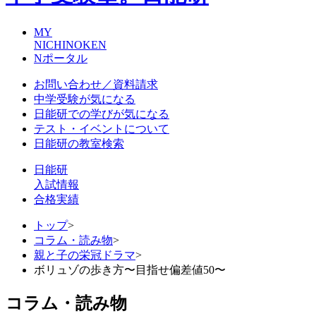
MY
NICHINOKEN
Nポータル
お問い合わせ／資料請求
中学受験が気になる
日能研での学びが気になる
テスト・イベントについて
日能研の教室検索
日能研
入試情報
合格実績
トップ
>
コラム・読み物
>
親と子の栄冠ドラマ
>
ボリュゾの歩き方〜目指せ偏差値50〜
コラム・読み物