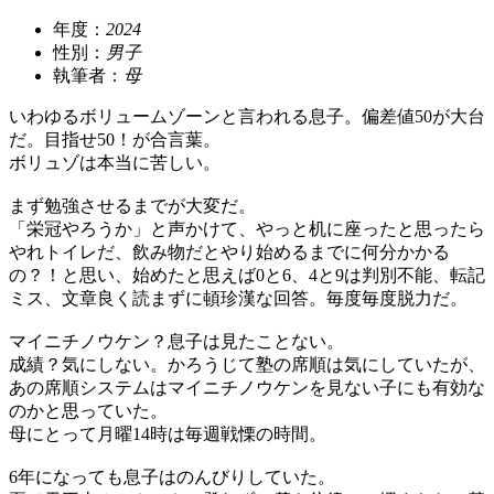
年度：
2024
性別：
男子
執筆者：
母
いわゆるボリュームゾーンと言われる息子。偏差値50が大台
だ。目指せ50！が合言葉。
ボリュゾは本当に苦しい。
まず勉強させるまでが大変だ。
「栄冠やろうか」と声かけて、やっと机に座ったと思ったら
やれトイレだ、飲み物だとやり始めるまでに何分かかる
の？！と思い、始めたと思えば0と6、4と9は判別不能、転記
ミス、文章良く読まずに頓珍漢な回答。毎度毎度脱力だ。
マイニチノウケン？息子は見たことない。
成績？気にしない。かろうじて塾の席順は気にしていたが、
あの席順システムはマイニチノウケンを見ない子にも有効な
のかと思っていた。
母にとって月曜14時は毎週戦慄の時間。
6年になっても息子はのんびりしていた。