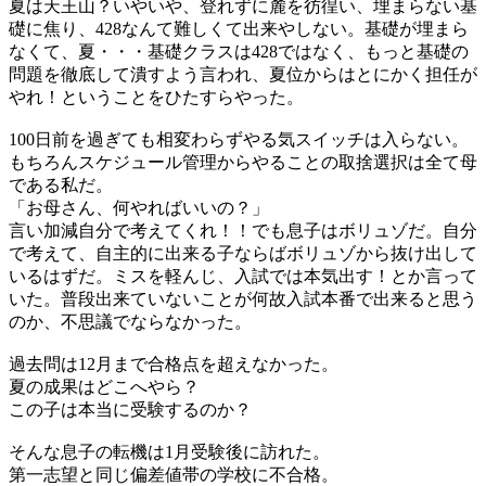
夏は天王山？いやいや、登れずに麓を彷徨い、埋まらない基
礎に焦り、428なんて難しくて出来やしない。基礎が埋まら
なくて、夏・・・基礎クラスは428ではなく、もっと基礎の
問題を徹底して潰すよう言われ、夏位からはとにかく担任が
やれ！ということをひたすらやった。
100日前を過ぎても相変わらずやる気スイッチは入らない。
もちろんスケジュール管理からやることの取捨選択は全て母
である私だ。
「お母さん、何やればいいの？」
言い加減自分で考えてくれ！！でも息子はボリュゾだ。自分
で考えて、自主的に出来る子ならばボリュゾから抜け出して
いるはずだ。ミスを軽んじ、入試では本気出す！とか言って
いた。普段出来ていないことが何故入試本番で出来ると思う
のか、不思議でならなかった。
過去問は12月まで合格点を超えなかった。
夏の成果はどこへやら？
この子は本当に受験するのか？
そんな息子の転機は1月受験後に訪れた。
第一志望と同じ偏差値帯の学校に不合格。