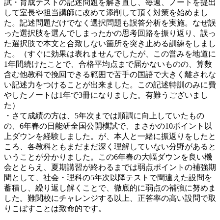
試・育成テストの記述問題を解き直し、毎週、ノートを提出
して室長や担当講師に改めて添削して頂く対策を始めまし
た。記述問題だけでなく選択問題も誤答分析を実施。なぜ誤
った選択肢を選んでしまったかの思考回路を振り返り、誤っ
た選択肢で本文と合致しない箇所を突き止める訓練をしまし
た。（すぐに効果は表れませんでしたが、この営みを地道に
1年間続けたことで、合格平均点まで届かないものの、算数
含む他教科で挽回できる範囲で苦手の国語で大きく離されな
い記述力をつけることが出来ました。この記述特訓のみに費
やしたノートは1年で3冊になりました。有難うございまし
た）
・さて成績の方は、5年次までは順調に向上していたもの
の、6年春の日能研全国公開模試で、まさかの10ポイント以
上ダウンを経験しました。が、本人と一緒に振返りをしたと
ころ、各教科ともまだまだ深く理解していない分野があると
いうことが分かりました。この6年春の大幅ダウンを良い機
会ととらえ、夏期講習が終わるまでは弱点ポイントの補強期
間として、社会・理科の5年次以降テストで間違えた設問を
蓄積し、繰り返し解くことで、徹底的に弱点の補強に努めま
した。難関校にチャレンジする以上、正答率の高い設問で取
りこぼすことは致命的です。