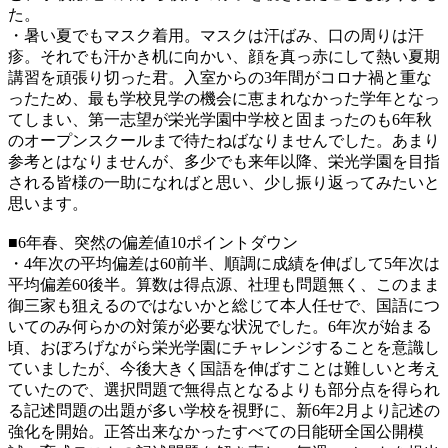
た。
・暑い夏でもマスク着用。マスクは汗ばみ、口の周りは汗
疹。それでも汗かき机に向かい、顔を真っ赤にして熱い夏期
講習を頑張り切った君。入室からの3年間がコロナ禍と重な
ったため、最も学校見学の機会に恵まれなかった学年となっ
てしまい、第一志望が栄光学園中学校と固まったのも6年秋
のオープンスクールまで待たねばなりませんでした。あまり
参考とはなりませんが、多少でも来年以降、栄光学園を目指
される皆様の一助になればと思い、少し振り返ってみたいと
思います。
■6年春、突然の偏差値10ポイントダウン
・4年次の平均偏差は60前半、順調に成績を伸ばして5年次は
平均偏差60後半。算数は得点源、社理も問題無く、このまま
御三家も狙えるのではないかと総じて本人任せで、国語につ
いてのみ何らかの対策が必要な状況でした。6年次が始まる
頃、おぼろげながら栄光学園にチャレンジすることを意識し
ていましたが、今後大きく国語を伸ばすことは難しいと考え
ていたので、選択問題で無得点となるよりも部分点を得られ
る記述問題の出題が多い学校を視野に、新6年2月より記述の
強化を開始。正答出来なかったすべての日能研全国公開模