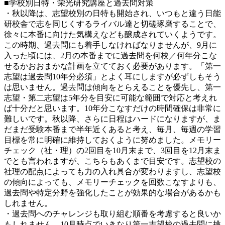
■学校別日特・栄光研究講座と過去問対策
・秋以降は、志望校別の日特も開始され、いつもと違う日能
研校舎で志を同じくするライバル達と切磋琢磨することで、
徐々に本番に向けた気構えなども醸成されていくようです。
この時期、過去問にも着手しなければなりませんが、9月に
入った頃には、2月の本番までに過去問を何校／何年分こな
せるかおおまかな計画を立てておく必要があります。「第一
志望は過去問10年分必須」とよく耳にしますが必ずしもそう
は思いません。過去問は傾向をとらえることを優先し、第一
志望・第二志望は5年分を目安に可能な範囲で対応と考えれ
ば十分だと思います。10年分こなすだけの時間確保は非常に
難しいです。秋以降、さらに日程はハードになりますが、ま
だまだ受験本番まで半年近くあると考え、毎月、毎週の学習
目標を常に明確に維持しておくように努めました。メモリー
チェック（社・理）の2回目を10月末まで、3回目を12月末ま
でとも言われますが、こちらもあくまで目安です。志望校の
社理の配点によっても力の入れ具合が変わりますし、志望校
の傾向によっても、メモリーチェックを回数こなすよりも、
過去問や特定分野を強化したことが効果的な場合があるかも
しれません。
・過去問へのチャレンジも取り組む順番を考慮すると良いか
もしれません。10月時点でいきなり第一志望校の過去問に挑