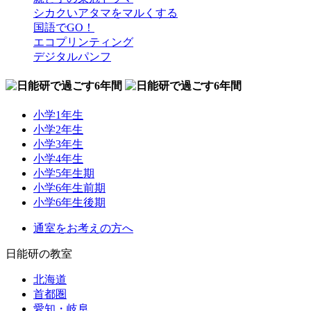
シカクいアタマをマルくする
国語でGO！
エコプリンティング
デジタルパンフ
小学1年生
小学2年生
小学3年生
小学4年生
小学5年生期
小学6年生前期
小学6年生後期
通室をお考えの方へ
日能研の教室
北海道
首都圏
愛知・岐阜