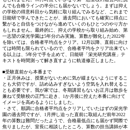
んでも合格ラインの半分にも届かないでしょう。まずは抑え
の学校の得意科目から気軽に取り組んでみるなど、これまで
日能研で学んできたことが、過去問においても確実に得点に
繫がると自信をつけながら進めていくのもひとつのやり方か
もしれません。最終的に、抑えの学校から取り組み始め、第
一志望の栄光学園は5年分のみ実施。算数が難化した2022年
を除いては、合格者平均点をクリア。12月以降、直前に向け
ては時間も限られているので、合格者平均をクリア出来てい
る以上は、5年分で手を止めて、日能研「栄光研究講座」テ
キストを時間測って解き直すように軌道修正しました。
■受験直前から本番まで
・正月休みは、授業がないために気が緩まないようにするこ
とも大切ですが、詰め込みすぎないよう空気を入れ替えるこ
とも必要です。我が家では、冬期講習もないお正月は散歩を
兼ねて受験校の正門に赴き、1か月後に控えた本番に向けて
イメージを高めるようにしました。
・さて、順調に合格者平均点をクリアしていたはずの栄光学
園の過去問ですが、1月押し迫った直前に取組んだ前年2022
年の算数は難問だったようで、合格最低点にも届かず間際で
焦りましたが、室長に相談したところ、算数の担当講師が本