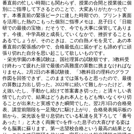
番直前の忙しい時期にも関わらず、授業の合間と授業後に個
別にご指導して下さるとのことで、大変ありがたかったで
す。本番直前の緊張ピークに達した時期での、プリント裏面
を活用した熱のこもった個別ご指導メモは、息子曰く「日能
研での最後の宝物」だそうで、今でも大事に保管してありま
す。今後、中学高校と成長していくなかで、挫折することも
あるでしょうが、そのときは、この白熱メモを見て、あの本
番直前の緊張感の中で、合格最低点に届かずとも諦めずに頑
張り切れた自分を思い起こして欲しいものです。
・栄光学園の本番試験は、国社理算の試験順です。3教科受
け終わって疲れた頭で最後の高難度の算数に挑まなければな
りません。2月2日の本番試験後、「3教科目の理科のグラフ
作図を回答できず、このままでは落ちると思ったので、最後
の算数は力出し切った。2022年に続いて難しかったけど、考
え抜いたし、手動かし続けて答案書き切った」と清々しい表
情でしたので、結果はどうあれ本人ともども悔いなくやり切
ることが出来たと実感できた瞬間でした。翌2月3日の合格発
表、講堂前階段を一足飛びに駆け上がり、合格発表掲示板の
前から、栄光坂を登り息切れている私達を見下ろして「番号
あった！」と大きく両腕で○を作った息子の大喜びする姿は
今も脳裏に蘇ります。第一志望校合格という最高の結果とな