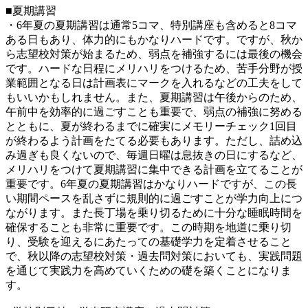
■夏期講習
・6年夏の夏期講習は通常5コマ、特別講座も含めると8コマ
ある日もあり、体力的にもかなりハードです。ですが、秋か
ら志望校対策が始まるため、弱点を補強するには最後の機会
です。ハードな日程にメリハリをつけるため、苦手分野が授
業範囲となる日は計画表にマークを入れるなどの工夫をして
もいいかもしれません。また、夏期講習は午後からのため、
午前中を効率的に過ごすことも重要で、弱点の補強に努める
とともに、夏が終わるまでに確実にメモリーチェック1回目
が終わるよう計画をたてる必要もあります。ただし、詰め込
み過ぎも良くないので、毎週日曜は息抜きの日にするなど、
メリハリをつけて夏期講習に集中できる計画を立てることが
重要です。6年夏の夏期講習はかなりハードですが、この長
い期間ペースを乱さずに規則的に過ごすことが学力向上につ
ながります。また長丁場を乗り切るために十分な睡眠時間を
確保することも非常に重要です。この時期を地道に乗り切
り、受験を迎えるにあたっての基礎学力を定着させること
で、秋以降の志望校対策・過去問対策においても、実践問題
を通じて実践力を高めていくための礎を築くことになりま
す。