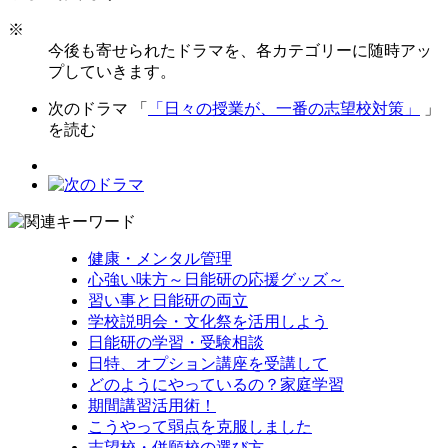
※
今後も寄せられたドラマを、各カテゴリーに随時アッ
プしていきます。
次のドラマ 「
「日々の授業が、一番の志望校対策」
」
を読む
健康・メンタル管理
心強い味方～日能研の応援グッズ～
習い事と日能研の両立
学校説明会・文化祭を活用しよう
日能研の学習・受験相談
日特、オプション講座を受講して
どのようにやっているの？家庭学習
期間講習活用術！
こうやって弱点を克服しました
志望校・併願校の選び方