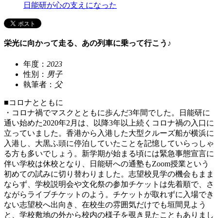
日能研が心の支えになった
栄光に向かって走る、あの列車に乗って行こう♪
年度：
2023
性別：
男子
執筆者：
父
■コロナとともに
・コロナ禍でマスクとともに歩んだ3年間でした。日能研に
通い始めた2020年2月は、以降3年以上続くコロナ禍の入口に
立っていました。香港から入港した大型クルーズ船が横浜に
入港し、大黒ふ頭に停泊していたことを記憶していらっしゃ
る方も多いでしょう。新学期が始まる頃には緊急事態宣言に
伴い学校は休校となり、日能研への通塾もZoom授業という
初めての試みに切り替わりました。志望校見学の機会もまま
ならず、学校説明会や文化祭の参加チケットは先着順で、さ
ながらライブチケットのよう。チケットが取れずに入場でき
ない志望校へ出向き、在校生の雰囲気だけでも垣間見よう
と、学校敷地の外から校内の様子を覗き見たこともありまし