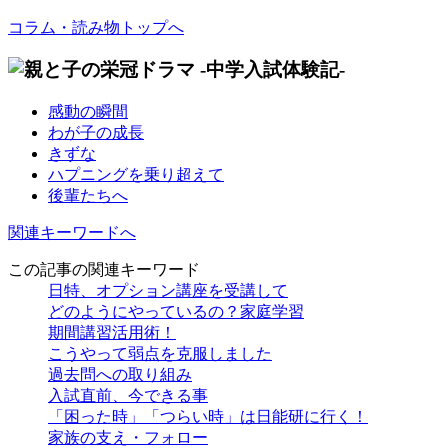
コラム・読み物トップへ
感動の瞬間
わが子の成長
きずな
ハプニングを乗り超えて
後輩たちへ
関連キーワードへ
この記事の関連キーワード
日特、オプション講座を受講して
どのようにやっているの？家庭学習
期間講習活用術！
こうやって弱点を克服しました
過去問への取り組み
入試直前、今できる事
「困った時」「つらい時」は日能研に行く！
家族の支え・フォロー