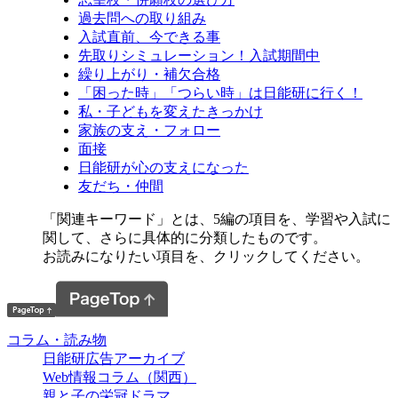
過去問への取り組み
入試直前、今できる事
先取りシミュレーション！入試期間中
繰り上がり・補欠合格
「困った時」「つらい時」は日能研に行く！
私・子どもを変えたきっかけ
家族の支え・フォロー
面接
日能研が心の支えになった
友だち・仲間
「関連キーワード」とは、5編の項目を、学習や入試に
関して、さらに具体的に分類したものです。
お読みになりたい項目を、クリックしてください。
コラム・読み物
日能研広告アーカイブ
Web情報コラム（関西）
親と子の栄冠ドラマ