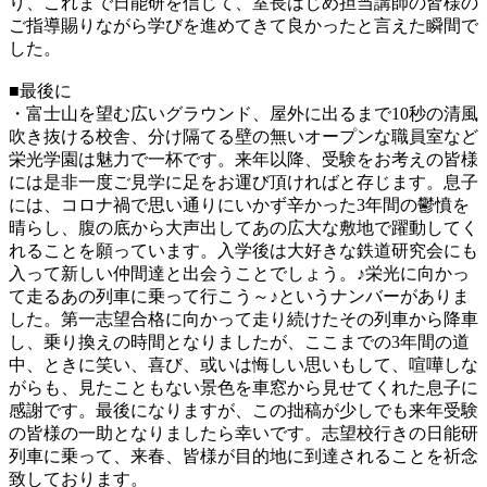
り、これまで日能研を信じて、室長はじめ担当講師の皆様の
ご指導賜りながら学びを進めてきて良かったと言えた瞬間で
した。
■最後に
・富士山を望む広いグラウンド、屋外に出るまで10秒の清風
吹き抜ける校舎、分け隔てる壁の無いオープンな職員室など
栄光学園は魅力で一杯です。来年以降、受験をお考えの皆様
には是非一度ご見学に足をお運び頂ければと存じます。息子
には、コロナ禍で思い通りにいかず辛かった3年間の鬱憤を
晴らし、腹の底から大声出してあの広大な敷地で躍動してく
れることを願っています。入学後は大好きな鉄道研究会にも
入って新しい仲間達と出会うことでしょう。♪栄光に向かっ
て走るあの列車に乗って行こう～♪というナンバーがありま
した。第一志望合格に向かって走り続けたその列車から降車
し、乗り換えの時間となりましたが、ここまでの3年間の道
中、ときに笑い、喜び、或いは悔しい思いもして、喧嘩しな
がらも、見たこともない景色を車窓から見せてくれた息子に
感謝です。最後になりますが、この拙稿が少しでも来年受験
の皆様の一助となりましたら幸いです。志望校行きの日能研
列車に乗って、来春、皆様が目的地に到達されることを祈念
致しております。