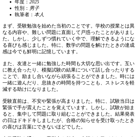
年度：
2025
性別：
男子
執筆者：
本人
まず、受験勉強を始めた当初のことです。学校の授業とは異
なる内容や、難しい問題に直面して戸惑ったことがありまし
た。しかし、少しずつ慣れていく中で、理解できるようにな
る喜びも感じました。特に、数学の問題を解けたときの達成
感は今でも鮮明に記憶しています。
また、友達と一緒に勉強した時間も大切な思い出です。互い
に教え合ったり、模擬試験の結果について話し合ったりする
ことで、励まし合いながら頑張ることができました。時には
一緒に遊んだり、息抜きの時間を持つことも、ストレスを軽
減する助けになりました。
受験直前は、不安や緊張が高まりました。特に、試験当日は
緊張で手が震えたことを覚えています。しかし、試験が始ま
ると、集中して問題に取り組むことができました。結果発表
の日はドキドキしましたが、合格の知らせを受け取ったとき
の喜びは言葉にできないほどでした。