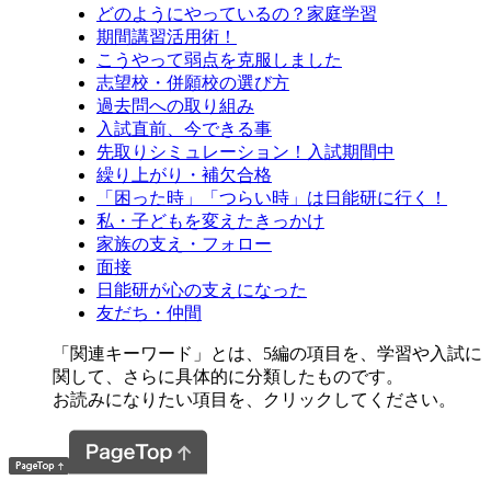
どのようにやっているの？家庭学習
期間講習活用術！
こうやって弱点を克服しました
志望校・併願校の選び方
過去問への取り組み
入試直前、今できる事
先取りシミュレーション！入試期間中
繰り上がり・補欠合格
「困った時」「つらい時」は日能研に行く！
私・子どもを変えたきっかけ
家族の支え・フォロー
面接
日能研が心の支えになった
友だち・仲間
「関連キーワード」とは、5編の項目を、学習や入試に
関して、さらに具体的に分類したものです。
お読みになりたい項目を、クリックしてください。