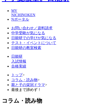
MY
NICHINOKEN
Nポータル
お問い合わせ／資料請求
中学受験が気になる
日能研での学びが気になる
テスト・イベントについて
日能研の教室検索
日能研
入試情報
合格実績
トップ
>
コラム・読み物
>
親と子の栄冠ドラマ
>
最後まで諦めず！
コラム・読み物