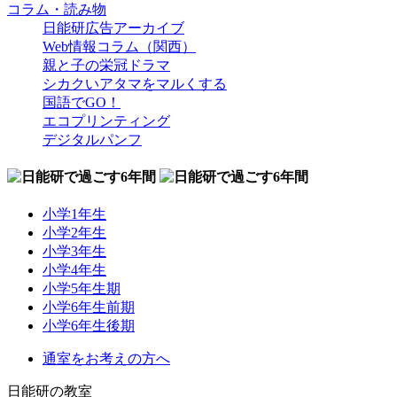
コラム・読み物
日能研広告アーカイブ
Web情報コラム（関西）
親と子の栄冠ドラマ
シカクいアタマをマルくする
国語でGO！
エコプリンティング
デジタルパンフ
小学1年生
小学2年生
小学3年生
小学4年生
小学5年生期
小学6年生前期
小学6年生後期
通室をお考えの方へ
日能研の教室