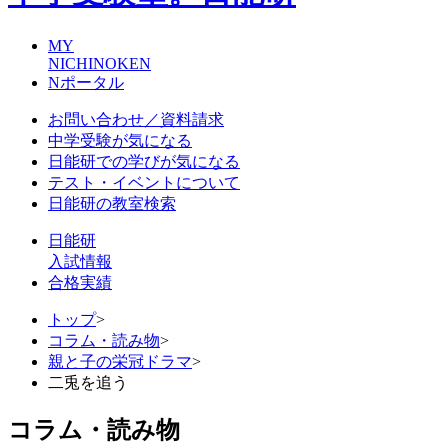
MY
NICHINOKEN
Nポータル
お問い合わせ／資料請求
中学受験が気になる
日能研での学びが気になる
テスト・イベントについて
日能研の教室検索
日能研
入試情報
合格実績
トップ
>
コラム・読み物
>
親と子の栄冠ドラマ
>
二兎を追う
コラム・読み物