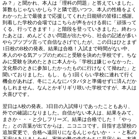
み？」と聞かれ、本人は「理科の問題」と答えていました。
算数もじゃないかしら？と隣で思いつつ、本人の性格をよく
わかった上で最後まで応援してくれた日能研の皆様に感謝。
到着した学校の会場ではこちらが声をかける前に「頑張って
くる、行ってきます！」と階段を登っていきました。終わっ
たあとは、めんどくさい問題が出たやら、社会の記述が多い
やらブツブツ言って自信なさげでしたが、この日はひとまず
1日校のB校の発表。結果は合格！入試まで時間がない中、
本人のやる気アップのためにと受験を決めた学校です。ちな
みに受験を決めたときに本人から「学校は嫌じゃなかった、
文化祭のときに参加したかったものに行けなくて拗ねた」と
聞いておりました。もし、もう1回くらい学校に連れて行く
機会があれば、冬にこんなにバタバタと準備せずに済んだか
もしれません。なんとかギリギリ咲いた学校ですが、本人は
大喜びです。
翌日はA校の発表。3日目の入試帰りであったこともあり、
外での確認になりました。自信がない本人は、結果をみて、
まさか・・・と少しフリーズ。結果は合格でした！「やっ
た」との言葉が出てからは、ニコニコです。目指す志望校の
追加変更で、合格へ遠回りになるんじゃないか・・・と私の
不安はありましたが、家族や塾の先生たちに見守られ、友達