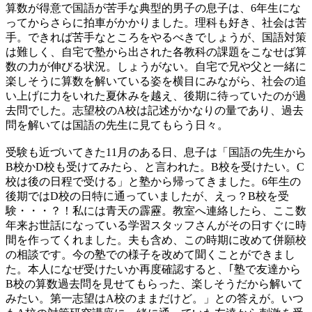
算数が得意で国語が苦手な典型的男子の息子は、6年生にな
ってからさらに拍車がかかりました。理科も好き、社会は苦
手。できれば苦手なところをやるべきでしょうが、国語対策
は難しく、自宅で塾から出された各教科の課題をこなせば算
数の力が伸びる状況。しょうがない。自宅で兄や父と一緒に
楽しそうに算数を解いている姿を横目にみながら、社会の追
い上げに力をいれた夏休みを越え、後期に待っていたのが過
去問でした。志望校のA校は記述がかなりの量であり、過去
問を解いては国語の先生に見てもらう日々。
受験も近づいてきた11月のある日、息子は「国語の先生から
B校かD校も受けてみたら、と言われた。B校を受けたい。C
校は後の日程で受ける」と塾から帰ってきました。6年生の
後期ではD校の日特に通っていましたが、えっ？B校を受
験・・・？！私には青天の霹靂。教室へ連絡したら、ここ数
年来お世話になっている学習スタッフさんがその日すぐに時
間を作ってくれました。夫も含め、この時期に改めて併願校
の相談です。今の塾での様子を改めて聞くことができまし
た。本人になぜ受けたいか再度確認すると、｢塾で友達から
B校の算数過去問を見せてもらった、楽しそうだから解いて
みたい。第一志望はA校のままだけど。」との答えが。いつ