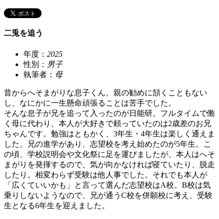
二兎を追う
年度：
2025
性別：
男子
執筆者：
母
昔からへそまがりな息子くん。親の勧めに頷くこともない
し、なにかに一生懸命頑張ることは苦手でした。
そんな息子が兄を追って入ったのが日能研。フルタイムで働
く母に代わり、本人が大好きで頼っていたのは2歳差のお兄
ちゃんです。勉強はともかく、3年生・4年生は楽しく通えま
した。兄の進学があり、志望校を考え始めたのが5年生。こ
の頃、学校説明会や文化祭に足を運びましたが、本人はへそ
まがりを発揮するので、気が向かなければ寝ていたり、脱走
したり。相変わらず受験は他人事でした。それでも本人が
「広くていいかも」と言って選んだ志望校はA校。B校は気
乗りしないようなので、兄が通うC校を併願校に考え、受験
生となる6年生を迎えました。