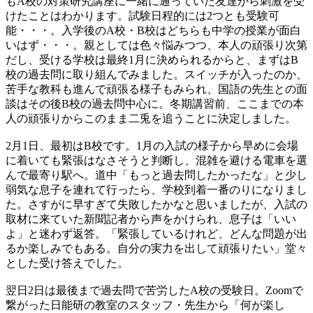
もA校の対策研究講座に一緒に通っていた友達から刺激を受
けたことはわかります。試験日程的には2つとも受験可
能・・・。入学後のA校・B校はどちらも中学の授業が面白
いはず・・・。親としては色々悩みつつ、本人の頑張り次第
だし、受ける学校は最終1月に決められるからと、まずはB
校の過去問に取り組んでみました。スイッチが入ったのか、
苦手な教科も進んで頑張る様子もみられ、国語の先生との面
談はその後B校の過去問中心に。冬期講習前、ここまでの本
人の頑張りからこのまま二兎を追うことに決定しました。
2月1日、最初はB校です。1月の入試の様子から早めに会場
に着いても緊張はなさそうと判断し、混雑を避ける電車を選
んで最寄り駅へ。道中「もっと過去問したかったな」と少し
弱気な息子を連れて行ったら、学校到着一番のりになりまし
た。さすがに早すぎて失敗したかなと思いましたが、入試の
取材に来ていた新聞記者から声をかけられ、息子は「いい
よ」と迷わず返答。「緊張しているけれど、どんな問題が出
るか楽しみでもある。自分の実力を出して頑張りたい」堂々
とした受け答えでした。
翌日2日は最後まで過去問で苦労したA校の受験日。Zoomで
繋がった日能研の教室のスタッフ・先生から「何が楽し