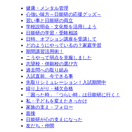
健康・メンタル管理
心強い味方～日能研の応援グッズ～
習い事と日能研の両立
学校説明会・文化祭を活用しよう
日能研の学習・受験相談
日特、オプション講座を受講して
どのようにやっているの？家庭学習
期間講習活用術！
こうやって弱点を克服しました
志望校・併願校の選び方
過去問への取り組み
入試直前、今できる事
先取りシミュレーション！入試期間中
繰り上がり・補欠合格
「困った時」「つらい時」は日能研に行く！
私・子どもを変えたきっかけ
家族の支え・フォロー
面接
日能研が心の支えになった
友だち・仲間