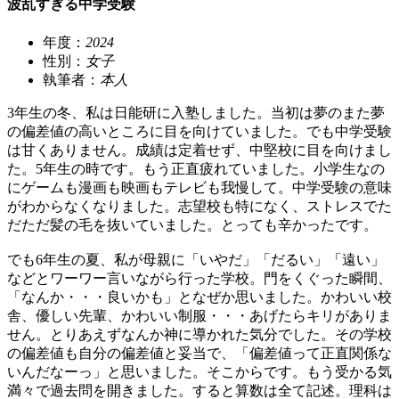
波乱すぎる中学受験
年度：
2024
性別：
女子
執筆者：
本人
3年生の冬、私は日能研に入塾しました。当初は夢のまた夢
の偏差値の高いところに目を向けていました。でも中学受験
は甘くありません。成績は定着せず、中堅校に目を向けまし
た。5年生の時です。もう正直疲れていました。小学生なの
にゲームも漫画も映画もテレビも我慢して。中学受験の意味
がわからなくなりました。志望校も特になく、ストレスでた
だただ髪の毛を抜いていました。とっても辛かったです。
でも6年生の夏、私が母親に「いやだ」「だるい」「遠い」
などとワーワー言いながら行った学校。門をくぐった瞬間、
「なんか・・・良いかも」となぜか思いました。かわいい校
舎、優しい先輩、かわいい制服・・・あげたらキリがありま
せん。とりあえずなんか神に導かれた気分でした。その学校
の偏差値も自分の偏差値と妥当で、「偏差値って正直関係な
いんだなーっ」と思いました。そこからです。もう受かる気
満々で過去問を開きました。すると算数は全て記述。理科は