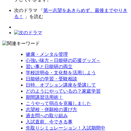
次のドラマ 「
第一志望をあきらめず、最後までやりき
る！
」を読む
健康・メンタル管理
心強い味方～日能研の応援グッズ～
習い事と日能研の両立
学校説明会・文化祭を活用しよう
日能研の学習・受験相談
日特、オプション講座を受講して
どのようにやっているの？家庭学習
期間講習活用術！
こうやって弱点を克服しました
志望校・併願校の選び方
過去問への取り組み
入試直前、今できる事
先取りシミュレーション！入試期間中