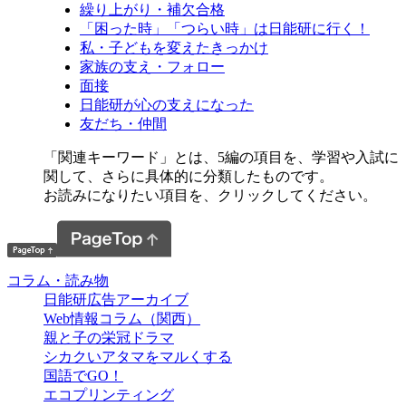
繰り上がり・補欠合格
「困った時」「つらい時」は日能研に行く！
私・子どもを変えたきっかけ
家族の支え・フォロー
面接
日能研が心の支えになった
友だち・仲間
「関連キーワード」とは、5編の項目を、学習や入試に
関して、さらに具体的に分類したものです。
お読みになりたい項目を、クリックしてください。
コラム・読み物
日能研広告アーカイブ
Web情報コラム（関西）
親と子の栄冠ドラマ
シカクいアタマをマルくする
国語でGO！
エコプリンティング