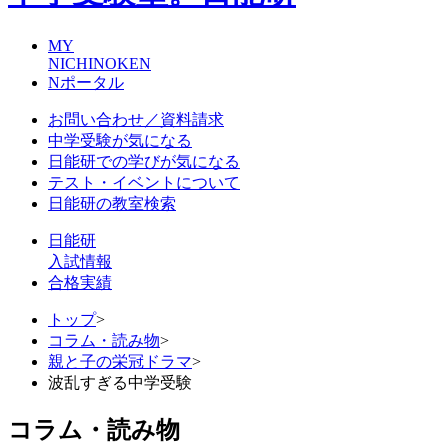
MY
NICHINOKEN
Nポータル
お問い合わせ／資料請求
中学受験が気になる
日能研での学びが気になる
テスト・イベントについて
日能研の教室検索
日能研
入試情報
合格実績
トップ
>
コラム・読み物
>
親と子の栄冠ドラマ
>
波乱すぎる中学受験
コラム・読み物