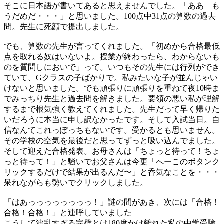
そこに日本語が書いてあると思えませんでした。「ああ も
うだめだ・・・」と思いました。100点中31点の算数の過去
問。先生に死顔で提出しました。
でも、算数の先生が言ってくれました。「初めから合格最低
点を取れる奴はいないよ。授業が終わったら、わからないも
のを質問しにおいで」って。いつもその先生には行列ができ
ていて、Gクラスの子ばかりで。私みたいな子が並んじゃい
けないと思いました。でも頑張りに頑張りを重ねて夜10時ま
でみっちり先生と過去問を解きました。要領の悪い私が理解
するまで根気強く教えてくれました。先生だって早く帰りた
いだろうに本当に申し訳なかったです。そして入試当日。自
信なんてこれっぽっちもないです。受かるとも思いません。
その学校の空気を最後だと思ってずっと吸い込んでました。
そして迎えた合格発表。お母さんは「ちょっと待って！ちょ
っと待って！」と騒いでお父さんは今更「へーこのボタンク
リックするだけで結果が出るんだ〜」と呑気なことを・・・
呆れながらも勢いでクリックしました。
「はあっっっっっっっっ！」謎の間があき、次には「合格！
合格！合格！」と連呼していました
こうして波乱すぎる完璧とは180度かけ離れた私の中学受験