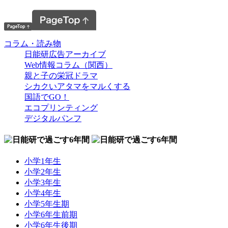
コラム・読み物
日能研広告アーカイブ
Web情報コラム（関西）
親と子の栄冠ドラマ
シカクいアタマをマルくする
国語でGO！
エコプリンティング
デジタルパンフ
小学1年生
小学2年生
小学3年生
小学4年生
小学5年生期
小学6年生前期
小学6年生後期