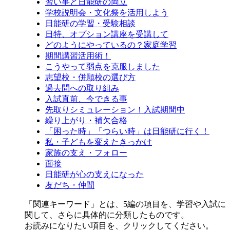
習い事と日能研の両立
学校説明会・文化祭を活用しよう
日能研の学習・受験相談
日特、オプション講座を受講して
どのようにやっているの？家庭学習
期間講習活用術！
こうやって弱点を克服しました
志望校・併願校の選び方
過去問への取り組み
入試直前、今できる事
先取りシミュレーション！入試期間中
繰り上がり・補欠合格
「困った時」「つらい時」は日能研に行く！
私・子どもを変えたきっかけ
家族の支え・フォロー
面接
日能研が心の支えになった
友だち・仲間
「関連キーワード」とは、5編の項目を、学習や入試に
関して、さらに具体的に分類したものです。
お読みになりたい項目を、クリックしてください。