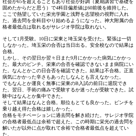
社会が65を超えることもあり社会が好調（夏期講習で基礎を
固めたからだと思う）で4科目偏差値は60前後を維持した。
ここで熱望していた栄光学園と浅野を志望校の視野に入れ
た。過去問を全科目やり始めるようになった。神大附属の合
格者最低点は取れるがサレジオ学院は取れない。
そして1月受験。10日に栄東と埼玉栄を受けた。緊張は一切
しなかった。埼玉栄の合否は当日出る。安全校なので結果は
合格。
しかし、その翌日か翌々日また9月にかかった病気にかかっ
た。最大のピンチ。栄東の合否を確認できないまま病院にい
た。なんとかこの日合否を確認できた。結果は不合格。正直
病気にかかった辛さもあったしなんとも言えなかった。
でもなんとか運良く無事に栄東のB入試の前日に退院でき
た。翌日、手術の痛みで受験するか迷ったが受験できた。試
験中はなんとか集中できた。
そして結果はなんと合格。順位もとても良かった。ピンチを
乗り越え得た合格は嬉しかった。
合格をモチベーションに過去問を解き続けた。サレジオ学院
の合格者最低点は余裕で超えた。この時期に栄光の過去問を
解いたが以外に点が取れて余裕で合格者最低点を超えてい
た。