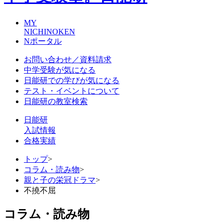
MY
NICHINOKEN
Nポータル
お問い合わせ／資料請求
中学受験が気になる
日能研での学びが気になる
テスト・イベントについて
日能研の教室検索
日能研
入試情報
合格実績
トップ
>
コラム・読み物
>
親と子の栄冠ドラマ
>
不撓不屈
コラム・読み物