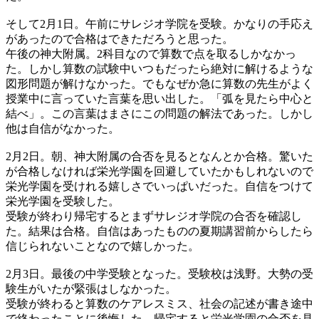
そして2月1日。午前にサレジオ学院を受験。かなりの手応え
があったので合格はできただろうと思った。
午後の神大附属。2科目なので算数で点を取るしかなかっ
た。しかし算数の試験中いつもだったら絶対に解けるような
図形問題が解けなかった。でもなぜか急に算数の先生がよく
授業中に言っていた言葉を思い出した。「弧を見たら中心と
結べ」。この言葉はまさにこの問題の解法であった。しかし
他は自信がなかった。
2月2日。朝、神大附属の合否を見るとなんとか合格。驚いた
が合格しなければ栄光学園を回避していたかもしれないので
栄光学園を受けれる嬉しさでいっぱいだった。自信をつけて
栄光学園を受験した。
受験が終わり帰宅するとまずサレジオ学院の合否を確認し
た。結果は合格。自信はあったものの夏期講習前からしたら
信じられないことなので嬉しかった。
2月3日。最後の中学受験となった。受験校は浅野。大勢の受
験生がいたが緊張はしなかった。
受験が終わると算数のケアレスミス、社会の記述が書き途中
で終わったことに後悔した。帰宅すると栄光学園の合否を見