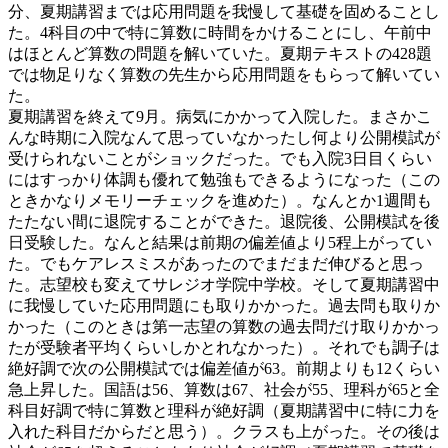
分、夏期講習までは応用問題を我慢して基礎を固めることし
た。4科目の中で特に算数に時間をかけることにし、午前中
はほとんど算数の問題を解いていた。夏期テキストの428題
では物足りなく算数の先生から応用問題をもらって解いてい
た。
夏期講習を終えて9月。病気にかかって入院した。まさかこ
んな時期に入院なんて思っていなかったし何より公開模試が
受けられないことがショックだった。でも入院3日目くらい
にはすっかり体調も優れて勉強もできるようになった（この
ときかなりメモリーチェックを進めた）。なんとか1週間も
たたない間に退院することができた。退院後、公開模試を後
日受験した。なんと結果は前期の偏差値より5程上がってい
た。でもケアレスミスがあったのでまだまだ伸びると思っ
た。志望校も変えてサレジオ学院中学校。そして夏期講習中
に我慢していた応用問題にも取りかかった。過去問も取りか
かった（このときは第一志望の算数の過去問だけ取りかかっ
たが受験者平均くらいしかとれなかった）。それでも調子は
絶好調で次の公開模試では偏差値が63。前期よりも12くらい
急上昇した。国語は56、算数は67、社会が55、理科が65と全
科目好調で特に算数と理科が絶好調（夏期講習中に特に力を
入れた科目だからだと思う）。クラスも上がった。その後は