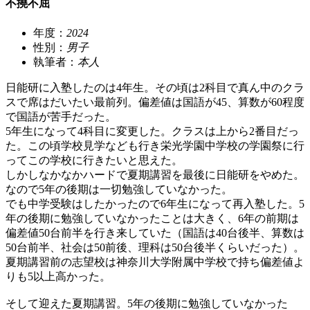
不撓不屈
年度：
2024
性別：
男子
執筆者：
本人
日能研に入塾したのは4年生。その頃は2科目で真ん中のクラ
スで席はだいたい最前列。偏差値は国語が45、算数が60程度
で国語が苦手だった。
5年生になって4科目に変更した。クラスは上から2番目だっ
た。この頃学校見学なども行き栄光学園中学校の学園祭に行
ってこの学校に行きたいと思えた。
しかしなかなかハードで夏期講習を最後に日能研をやめた。
なので5年の後期は一切勉強していなかった。
でも中学受験はしたかったので6年生になって再入塾した。5
年の後期に勉強していなかったことは大きく、6年の前期は
偏差値50台前半を行き来していた（国語は40台後半、算数は
50台前半、社会は50前後、理科は50台後半くらいだった）。
夏期講習前の志望校は神奈川大学附属中学校で持ち偏差値よ
りも5以上高かった。
そして迎えた夏期講習。5年の後期に勉強していなかった