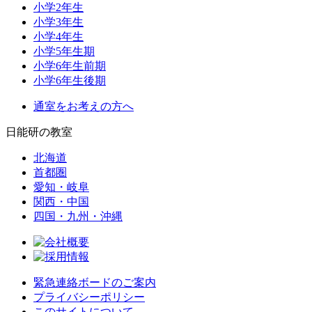
小学2年生
小学3年生
小学4年生
小学5年生期
小学6年生前期
小学6年生後期
通室をお考えの方へ
日能研の教室
北海道
首都圏
愛知・岐阜
関西・中国
四国・九州・沖縄
緊急連絡ボードのご案内
プライバシーポリシー
このサイトについて