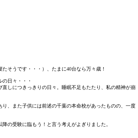
寝たそうです・・・）、たまに40台なら万々歳！
ルの日々・・・
び直しにつきっきりの日々。睡眠不足もたたり、私の精神が崩
あり、また子供には前述の千葉の本命校があったものの、一度
月以降の受験に臨もう！と言う考えがよぎりました。