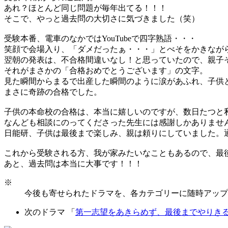
あれ？ほとんど同じ問題が毎年出てる！！！
そこで、やっと過去問の大切さに気づきました（笑）
受験本番、電車のなかではYouTubeで四字熟語・・・
笑顔で会場入り、「ダメだったぁ・・・」とべそをかきなが
翌朝の発表は、不合格間違いなし！と思っていたので、親子
それがまさかの「合格おめでとうございます」の文字。
見た瞬間からまるで出産した瞬間のように涙があふれ、子供
まさに奇跡の合格でした。
子供の本命校の合格は、本当に嬉しいのですが、数日たつと
なんども相談にのってくださった先生には感謝しかありませ
日能研、子供は最後まで楽しみ、親は頼りにしていました。
これから受験される方、我が家みたいなこともあるので、最
あと、過去問は本当に大事です！！！
※
今後も寄せられたドラマを、各カテゴリーに随時アップ
次のドラマ 「
第一志望をあきらめず、最後までやりき