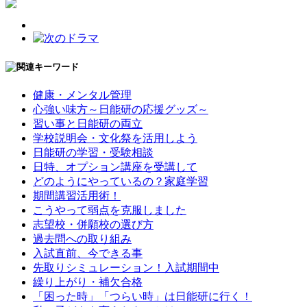
健康・メンタル管理
心強い味方～日能研の応援グッズ～
習い事と日能研の両立
学校説明会・文化祭を活用しよう
日能研の学習・受験相談
日特、オプション講座を受講して
どのようにやっているの？家庭学習
期間講習活用術！
こうやって弱点を克服しました
志望校・併願校の選び方
過去問への取り組み
入試直前、今できる事
先取りシミュレーション！入試期間中
繰り上がり・補欠合格
「困った時」「つらい時」は日能研に行く！