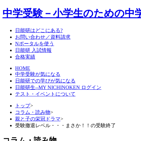
中学受験－小学生のための中
日能研はどこにある?
お問い合わせ／資料請求
Nポータルを使う
日能研 入試情報
合格実績
HOME
中学受験が気になる
日能研での学びが気になる
日能研生--MY NICHINOKEN ログイン
テスト・イベントについて
トップ
>
コラム・読み物
>
親と子の栄冠ドラマ
>
受験撤退レベル・・・まさか！！の受験終了
コラム・読み物