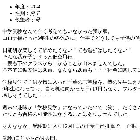
年度：
2024
性別：
男子
執筆者：
母
中学受験なんて全く考えてもいなかった我が家。
コロナ禍だった3年生の冬休みに、仕事でどうしても子供の
日能研が楽しくて辞めたくない！でも勉強はしたくない！
そんな我が子はずっと低空飛行。
一度も下のクラスから上がることが出来ませんでした。
基本的に偏差値は30台、なんなら20台も・・・社会に関し
学校見学で子供が気に入った千葉の志望校を、塾の先生にさ
6年生になっても、自ら机に向かった日は1日もなく、フル
壊しそうでした・・・
週末の趣味が「学校見学」になっていたので（笑）、たくさ
たりとも合格の可能性にかすることはありませんでした。
そんななか、受験期に入り12月1日の千葉自己推薦で、子供
受験3日前からの過去問。