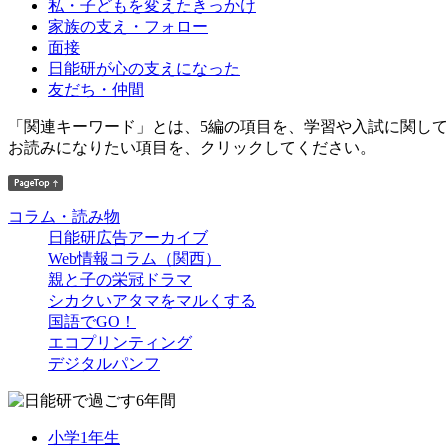
私・子どもを変えたきっかけ
家族の支え・フォロー
面接
日能研が心の支えになった
友だち・仲間
「関連キーワード」とは、5編の項目を、学習や入試に関し
お読みになりたい項目を、クリックしてください。
コラム・読み物
日能研広告アーカイブ
Web情報コラム（関西）
親と子の栄冠ドラマ
シカクいアタマをマルくする
国語でGO！
エコプリンティング
デジタルパンフ
小学1年生