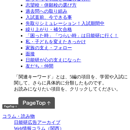
志望校・併願校の選び方
過去問への取り組み
入試直前、今できる事
先取りシミュレーション！入試期間中
繰り上がり・補欠合格
「困った時」「つらい時」は日能研に行く！
私・子どもを変えたきっかけ
家族の支え・フォロー
面接
日能研が心の支えになった
友だち・仲間
「関連キーワード」とは、5編の項目を、学習や入試に
関して、さらに具体的に分類したものです。
お読みになりたい項目を、クリックしてください。
コラム・読み物
日能研広告アーカイブ
Web情報コラム（関西）