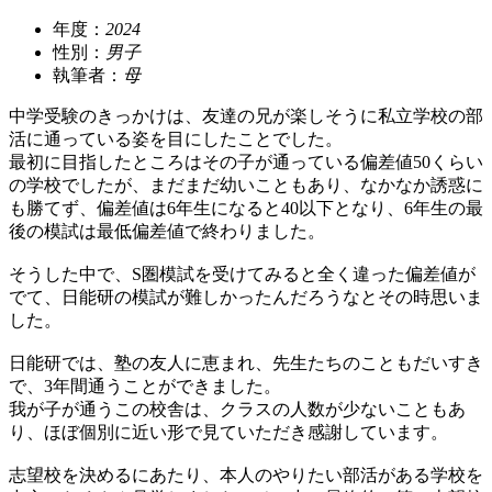
年度：
2024
性別：
男子
執筆者：
母
中学受験のきっかけは、友達の兄が楽しそうに私立学校の部
活に通っている姿を目にしたことでした。
最初に目指したところはその子が通っている偏差値50くらい
の学校でしたが、まだまだ幼いこともあり、なかなか誘惑に
も勝てず、偏差値は6年生になると40以下となり、6年生の最
後の模試は最低偏差値で終わりました。
そうした中で、S圏模試を受けてみると全く違った偏差値が
でて、日能研の模試が難しかったんだろうなとその時思いま
した。
日能研では、塾の友人に恵まれ、先生たちのこともだいすき
で、3年間通うことができました。
我が子が通うこの校舎は、クラスの人数が少ないこともあ
り、ほぼ個別に近い形で見ていただき感謝しています。
志望校を決めるにあたり、本人のやりたい部活がある学校を