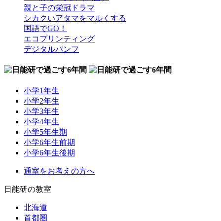
親と子の栄冠ドラマ
シカクいアタマをマルくする
国語でGO！
エコプリンティング
デジタルパンフ
小学1年生
小学2年生
小学3年生
小学4年生
小学5年生期
小学6年生前期
小学6年生後期
通室をお考えの方へ
日能研の教室
北海道
首都圏