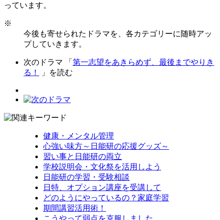
っています。
※
今後も寄せられたドラマを、各カテゴリーに随時アッ
プしていきます。
次のドラマ 「
第一志望をあきらめず、最後までやりき
る！
」を読む
健康・メンタル管理
心強い味方～日能研の応援グッズ～
習い事と日能研の両立
学校説明会・文化祭を活用しよう
日能研の学習・受験相談
日特、オプション講座を受講して
どのようにやっているの？家庭学習
期間講習活用術！
こうやって弱点を克服しました