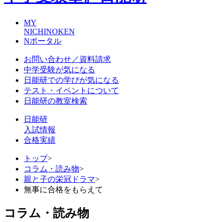
MY
NICHINOKEN
Nポータル
お問い合わせ／資料請求
中学受験が気になる
日能研での学びが気になる
テスト・イベントについて
日能研の教室検索
日能研
入試情報
合格実績
トップ
>
コラム・読み物
>
親と子の栄冠ドラマ
>
無事に合格をもらえて
コラム・読み物