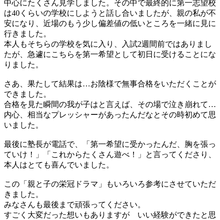
中心にたくさん見学しました。その中で最終的に第一志望校
は40くらいの学校にしようと話し合いましたが、親の私が不
安になり、近場のもう少し偏差値の低いところを一緒に見に
行きました。
本人もそちらの学校を気に入り、入試2週間前ではありまし
たが、急遽にこちらを第一希望として初日に受けることにな
りました。
さあ、果たして結果は…お陰様で無事合格をいただくことが
できました。
合格を見た瞬間の我が子はと言えば、その場で泣き崩れて…
内心、相当なプレッシャーがあったんだなとその時初めて思
いました。
最後に塾長が電話で、「第一希望に受かったんだ、胸を張っ
ていけ！」「これからたくさん遊べ！」と言ってくださり、
本人はとても喜んでいました。
この「親と子の栄冠ドラマ」もいろいろ参考にさせていただ
きました。
みなさんも最後まで頑張ってください。
すごく大変だった想いもありますが いい経験ができたと思