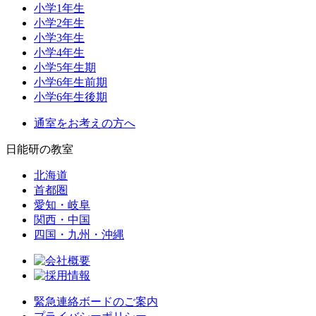
小学1年生
小学2年生
小学3年生
小学4年生
小学5年生期
小学6年生前期
小学6年生後期
通室をお考えの方へ
日能研の教室
北海道
首都圏
愛知・岐阜
関西・中国
四国・九州・沖縄
緊急連絡ボードのご案内