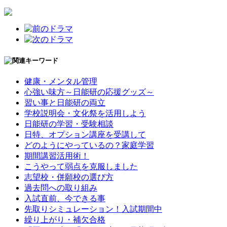
健康・メンタル管理
心強い味方～日能研の応援グッズ～
習い事と日能研の両立
学校説明会・文化祭を活用しよう
日能研の学習・受験相談
日特、オプション講座を受講して
どのようにやっているの？家庭学習
期間講習活用術！
こうやって弱点を克服しました
志望校・併願校の選び方
過去問への取り組み
入試直前、今できる事
先取りシミュレーション！入試期間中
繰り上がり・補欠合格