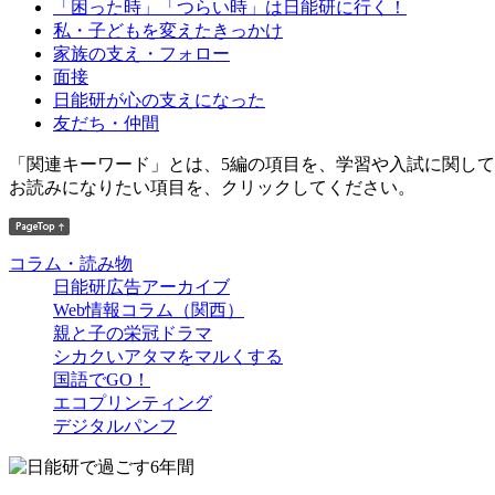
「困った時」「つらい時」は日能研に行く！
私・子どもを変えたきっかけ
家族の支え・フォロー
面接
日能研が心の支えになった
友だち・仲間
「関連キーワード」とは、5編の項目を、学習や入試に関し
お読みになりたい項目を、クリックしてください。
コラム・読み物
日能研広告アーカイブ
Web情報コラム（関西）
親と子の栄冠ドラマ
シカクいアタマをマルくする
国語でGO！
エコプリンティング
デジタルパンフ