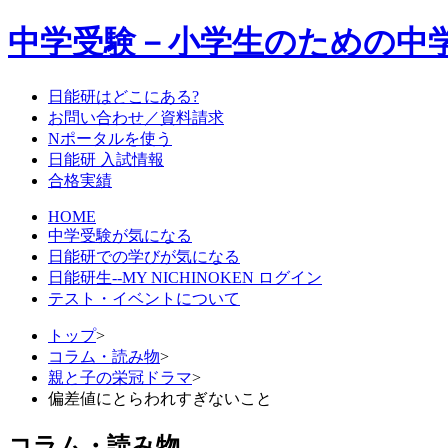
中学受験－小学生のための中
日能研はどこにある?
お問い合わせ／資料請求
Nポータルを使う
日能研 入試情報
合格実績
HOME
中学受験が気になる
日能研での学びが気になる
日能研生--MY NICHINOKEN ログイン
テスト・イベントについて
トップ
>
コラム・読み物
>
親と子の栄冠ドラマ
>
偏差値にとらわれすぎないこと
コラム・読み物