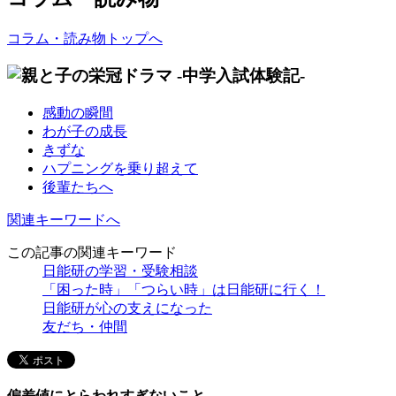
コラム・読み物トップへ
感動の瞬間
わが子の成長
きずな
ハプニングを乗り超えて
後輩たちへ
関連キーワードへ
この記事の関連キーワード
日能研の学習・受験相談
「困った時」「つらい時」は日能研に行く！
日能研が心の支えになった
友だち・仲間
偏差値にとらわれすぎないこと