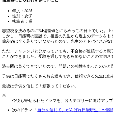
年度：
2025
性別：
女子
執筆者：
母
志望校を決めるのにR4偏差値とにらめっこの日々でした。
しかし、日能研の面談で、担当の先生から過去のデータをも
偏差値は全く足りていなかったので、先生のアドバイスがな
ただ、チャレンジと分かっていても、不合格が連続すると親
ことができました。受験を通してあきらめないことの大切さ
過去問は良くできていたので、問題との相性もあったのかと
子供は日能研でたくさんお友達もでき、信頼できる先生に出
最後は子供を信じて！頑張ってください。
※
今後も寄せられたドラマを、各カテゴリーに随時アップ
次のドラマ 「
自分を信じて、がんばれ日能研生！〜継