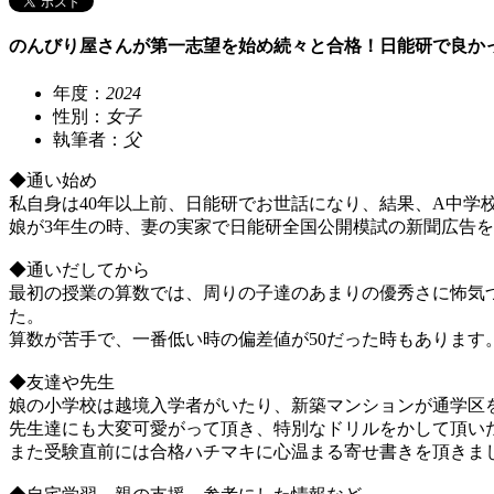
のんびり屋さんが第一志望を始め続々と合格！日能研で良か
年度：
2024
性別：
女子
執筆者：
父
◆通い始め
私自身は40年以上前、日能研でお世話になり、結果、A中学
娘が3年生の時、妻の実家で日能研全国公開模試の新聞広告を
◆通いだしてから
最初の授業の算数では、周りの子達のあまりの優秀さに怖気づ
た。
算数が苦手で、一番低い時の偏差値が50だった時もあります
◆友達や先生
娘の小学校は越境入学者がいたり、新築マンションが通学区
先生達にも大変可愛がって頂き、特別なドリルをかして頂い
また受験直前には合格ハチマキに心温まる寄せ書きを頂きま