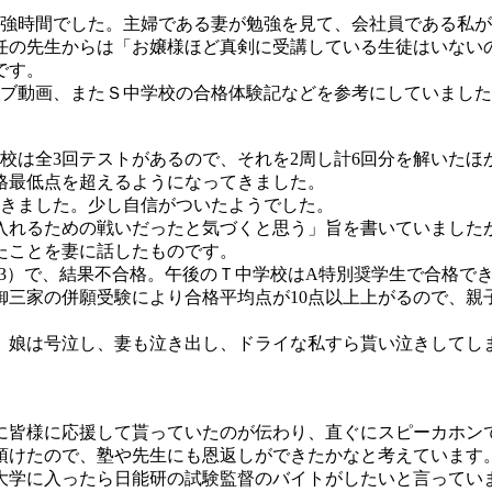
勉強時間でした。主婦である妻が勉強を見て、会社員である私
任の先生からは「お嬢様ほど真剣に受講している生徒はいない
です。
ーブ動画、またＳ中学校の合格体験記などを参考にしていまし
校は全3回テストがあるので、それを2周し計6回分を解いたほか
格最低点を超えるようになってきました。
頂きました。少し自信がついたようでした。
入れるための戦いだったと気づくと思う」旨を書いていました
たことを妻に話したものです。
〜R3）で、結果不合格。午後のＴ中学校はA特別奨学生で合格で
た御三家の併願受験により合格平均点が10点以上上がるので、
、娘は号泣し、妻も泣き出し、ドライな私すら貰い泣きしてし
に皆様に応援して貰っていたのが伝わり、直ぐにスピーカホン
頂けたので、塾や先生にも恩返しができたかなと考えています
大学に入ったら日能研の試験監督のバイトがしたいと言ってい