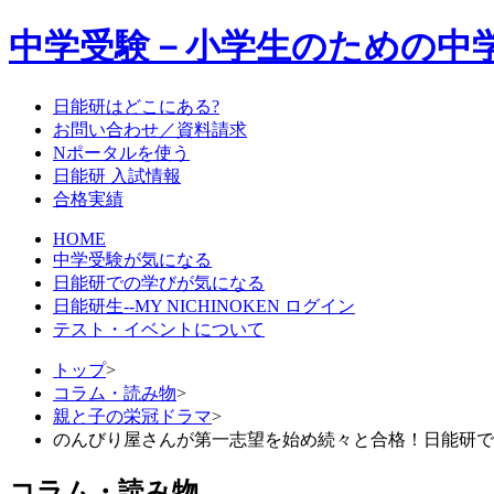
中学受験－小学生のための中
日能研はどこにある?
お問い合わせ／資料請求
Nポータルを使う
日能研 入試情報
合格実績
HOME
中学受験が気になる
日能研での学びが気になる
日能研生--MY NICHINOKEN ログイン
テスト・イベントについて
トップ
>
コラム・読み物
>
親と子の栄冠ドラマ
>
のんびり屋さんが第一志望を始め続々と合格！日能研で
コラム・読み物