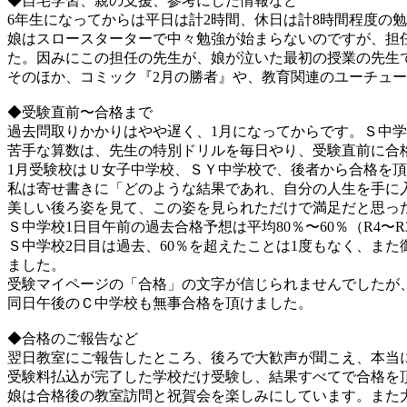
◆自宅学習、親の支援、参考にした情報など
6年生になってからは平日は計2時間、休日は計8時間程度の
娘はスロースターターで中々勉強が始まらないのですが、担
た。因みにこの担任の先生が、娘が泣いた最初の授業の先生
そのほか、コミック『2月の勝者』や、教育関連のユーチュ
◆受験直前〜合格まで
過去問取りかかりはやや遅く、1月になってからです。Ｓ中学
苦手な算数は、先生の特別ドリルを毎日やり、受験直前に合
1月受験校はＵ女子中学校、ＳＹ中学校で、後者から合格を
私は寄せ書きに「どのような結果であれ、自分の人生を手に
美しい後ろ姿を見て、この姿を見られただけで満足だと思っ
Ｓ中学校1日目午前の過去合格予想は平均80％〜60％（R4
Ｓ中学校2日目は過去、60％を超えたことは1度もなく、ま
ました。
受験マイページの「合格」の文字が信じられませんでしたが
同日午後のＣ中学校も無事合格を頂けました。
◆合格のご報告など
翌日教室にご報告したところ、後ろで大歓声が聞こえ、本当
受験料払込が完了した学校だけ受験し、結果すべてで合格を
娘は合格後の教室訪問と祝賀会を楽しみにしています。また