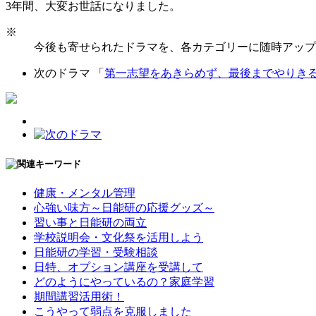
3年間、大変お世話になりました。
※
今後も寄せられたドラマを、各カテゴリーに随時アップ
次のドラマ 「
第一志望をあきらめず、最後までやりき
健康・メンタル管理
心強い味方～日能研の応援グッズ～
習い事と日能研の両立
学校説明会・文化祭を活用しよう
日能研の学習・受験相談
日特、オプション講座を受講して
どのようにやっているの？家庭学習
期間講習活用術！
こうやって弱点を克服しました