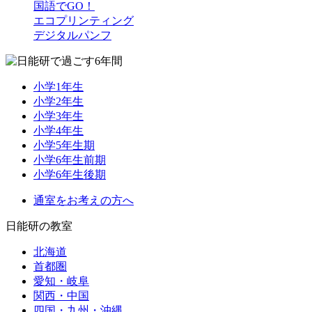
国語でGO！
エコプリンティング
デジタルパンフ
小学1年生
小学2年生
小学3年生
小学4年生
小学5年生期
小学6年生前期
小学6年生後期
通室をお考えの方へ
日能研の教室
北海道
首都圏
愛知・岐阜
関西・中国
四国・九州・沖縄