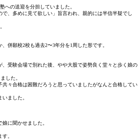
が塾への送迎を分担していました。
ので、多めに見て欲しい」旨言われ、親的には半信半疑でし
た。
、併願校2校も過去2〜3年分を1周した形です。
が、受験会場で別れた後、やや大股で姿勢良く堂々と歩く娘の
きました。
親子共々合格は困難だろうと思っていましたがなんと合格してい
まいました。
で娘に聞かせました。
。
ます。