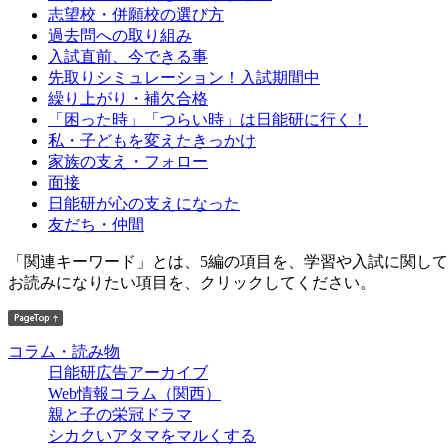
志望校・併願校の選び方
過去問への取り組み
入試直前、今できる事
先取りシミュレーション！入試期間中
繰り上がり・補欠合格
「困った時」「つらい時」は日能研に行く！
私・子どもを変えたきっかけ
家族の支え・フォロー
面接
日能研が心の支えになった
友だち・仲間
「関連キーワード」とは、5編の項目を、学習や入試に関し
お読みになりたい項目を、クリックしてください。
コラム・読み物
日能研広告アーカイブ
Web情報コラム（関西）
親と子の栄冠ドラマ
シカクいアタマをマルくする