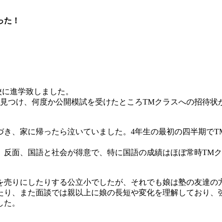
った！
校に進学致しました。
見つけ、何度か公開模試を受けたところTMクラスへの招待状
き、家に帰ったら泣いていました。4年生の最初の四半期でT
。反面、国語と社会が得意で、特に国語の成績はほぼ常時TMク
を売りにしたりする公立小でしたが、それでも娘は塾の友達の
たり、また面談では親以上に娘の長短や変化を理解しており、
した。