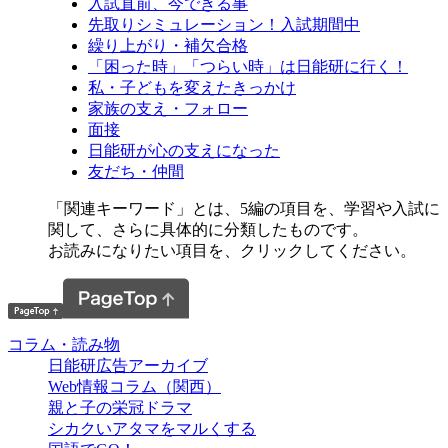
入試直前、今できる事
先取りシミュレーション！入試期間中
繰り上がり・補欠合格
「困った時」「つらい時」は日能研に行く！
私・子どもを変えたきっかけ
家族の支え・フォロー
面接
日能研が心の支えになった
友だち・仲間
「関連キーワード」とは、5編の項目を、学習や入試に
関して、さらに具体的に分類したものです。
お読みになりたい項目を、クリックしてください。
コラム・読み物
日能研広告アーカイブ
Web情報コラム（関西）
親と子の栄冠ドラマ
シカクいアタマをマルくする