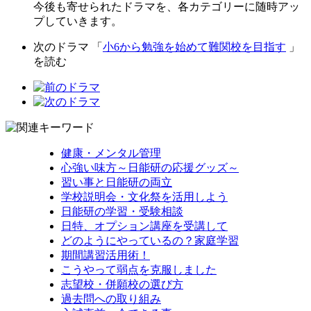
今後も寄せられたドラマを、各カテゴリーに随時アッ
プしていきます。
次のドラマ 「
小6から勉強を始めて難関校を目指す
」
を読む
健康・メンタル管理
心強い味方～日能研の応援グッズ～
習い事と日能研の両立
学校説明会・文化祭を活用しよう
日能研の学習・受験相談
日特、オプション講座を受講して
どのようにやっているの？家庭学習
期間講習活用術！
こうやって弱点を克服しました
志望校・併願校の選び方
過去問への取り組み