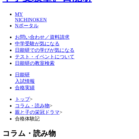
MY
NICHINOKEN
Nポータル
お問い合わせ／資料請求
中学受験が気になる
日能研での学びが気になる
テスト・イベントについて
日能研の教室検索
日能研
入試情報
合格実績
トップ
>
コラム・読み物
>
親と子の栄冠ドラマ
>
合格体験記
コラム・読み物