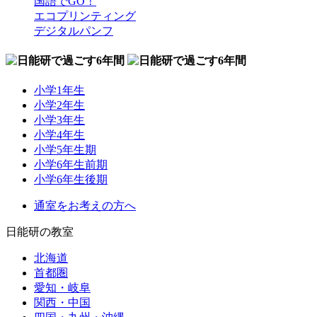
国語でGO！
エコプリンティング
デジタルパンフ
小学1年生
小学2年生
小学3年生
小学4年生
小学5年生期
小学6年生前期
小学6年生後期
通室をお考えの方へ
日能研の教室
北海道
首都圏
愛知・岐阜
関西・中国