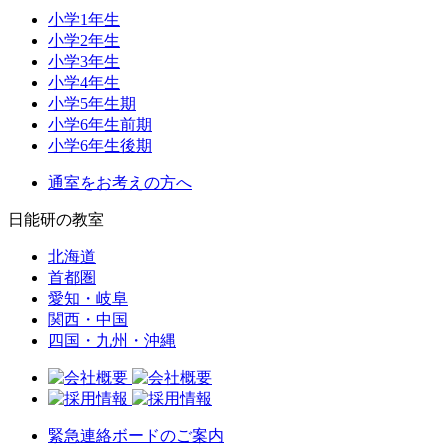
小学1年生
小学2年生
小学3年生
小学4年生
小学5年生期
小学6年生前期
小学6年生後期
通室をお考えの方へ
日能研の教室
北海道
首都圏
愛知・岐阜
関西・中国
四国・九州・沖縄
緊急連絡ボードのご案内