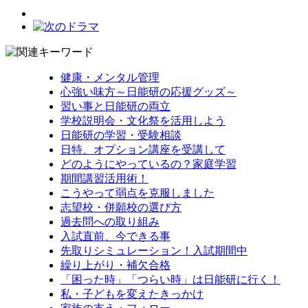
健康・メンタル管理
心強い味方～日能研の応援グッズ～
習い事と日能研の両立
学校説明会・文化祭を活用しよう
日能研の学習・受験相談
日特、オプション講座を受講して
どのようにやっているの？家庭学習
期間講習活用術！
こうやって弱点を克服しました
志望校・併願校の選び方
過去問への取り組み
入試直前、今できる事
先取りシミュレーション！入試期間中
繰り上がり・補欠合格
「困った時」「つらい時」は日能研に行く！
私・子どもを変えたきっかけ