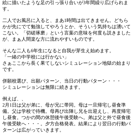
絵に描いたような足の引っ張り合いが3年間繰り広げられま
す。
二人でお風呂に入ると、まあ1時間は出てきません。どちら
かが先にでて勉強してやろうとか、そういう気持ちは湧いて
こない。「切磋琢磨」という言葉の意味を何度も説きました
が、まぁ人間楽な方に流れやすいものです。
そんな二人も6年生になると自我が芽生え始めます。
「一緒の中学校には行かない」
さぁここから長く果てしないシミュレーション地獄の始まり
です。
併願校選び、出願パターン、当日の行動パターン・・・
シミュレーションは無限に続きます。
例えば、、
2月1日は父が弟に、母が兄に帯同。母は一旦帰宅し昼食準
備。父は学校で待機。母再び出陣し兄を出迎えし、再度帰宅
し昼食。つかの間の休憩後午後受験へ。弟は父と外で昼食後
午後受験へ・・・。夕方合格発表。結果により翌日の行動パ
ターンは広がっていきます。