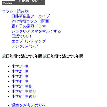
コラム・読み物
日能研広告アーカイブ
Web情報コラム（関西）
親と子の栄冠ドラマ
シカクいアタマをマルくする
国語でGO！
エコプリンティング
デジタルパンフ
小学1年生
小学2年生
小学3年生
小学4年生
小学5年生期
小学6年生前期
小学6年生後期
通室をお考えの方へ