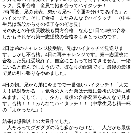
ック。見事合格！全員で抱き合ってハイタッチ！
2時間後、兄の発表。弟から兄へ「幸運を分けてあげる」と
ハイタッチ。そして合格！またみんなでハイタッチ！（中学
生兄は階段からその様子をのぞき見）
そのあとの午後受験校も両方合格！なんと1日で4校の合格、
しかもそれぞれ第一志望校の合格をもぎとったのです。
2日は弟のチャレンジ校受験。兄はハイタッチで見送りま
す。しかし不合格。4日に再チャレンジです。第一志望校に
合格した兄は受験終了。自室にこもって出てきません。一緒
にいると遊んでしまうので、彼なりの配慮です。最後の最後
で足の引っ張りをやめました。
4日の朝。兄から弟に今までで一番強いハイタッチ！「大丈
夫！絶対受かる！」気合の入った弟は元気に最後の試験に臨
みます。そして、、、夕方。最後の合格発表をみんなで見ま
す。合格！！！みんなでハイタッチ！！（中学生兄も精一杯
の「よかったね」）
結果は想像以上の大豊作でした。
二人そろってグダグダの時も多かったけど、二人だから最後