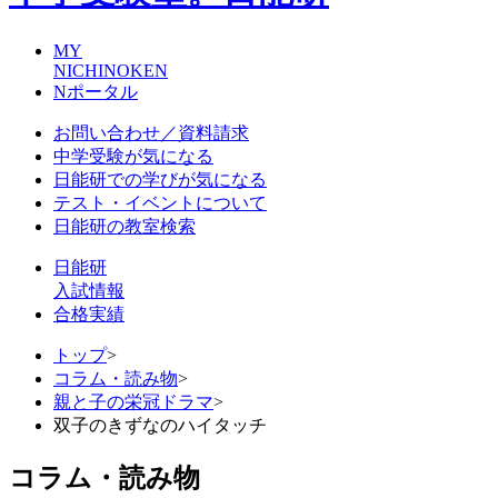
MY
NICHINOKEN
Nポータル
お問い合わせ／資料請求
中学受験が気になる
日能研での学びが気になる
テスト・イベントについて
日能研の教室検索
日能研
入試情報
合格実績
トップ
>
コラム・読み物
>
親と子の栄冠ドラマ
>
双子のきずなのハイタッチ
コラム・読み物