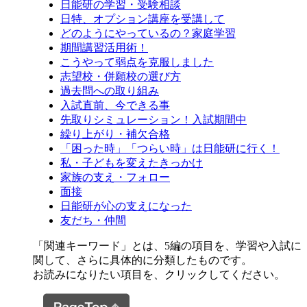
日能研の学習・受験相談
日特、オプション講座を受講して
どのようにやっているの？家庭学習
期間講習活用術！
こうやって弱点を克服しました
志望校・併願校の選び方
過去問への取り組み
入試直前、今できる事
先取りシミュレーション！入試期間中
繰り上がり・補欠合格
「困った時」「つらい時」は日能研に行く！
私・子どもを変えたきっかけ
家族の支え・フォロー
面接
日能研が心の支えになった
友だち・仲間
「関連キーワード」とは、5編の項目を、学習や入試に
関して、さらに具体的に分類したものです。
お読みになりたい項目を、クリックしてください。