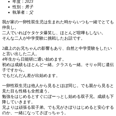
年度：
2023
性別：
男子
執筆者：
父
我が家の一卵性双生児は生まれた時からいつも一緒でとても
仲良し。
二人でいればケタケタ爆笑し、ほとんど喧嘩もしない。
そんな二人が中学受験に挑戦したお話です。
2歳上のお兄ちゃんの影響もあり、自然と中学受験をしたい
と言い出した二人。
4年生から日能研に通い始めます。
初めは成績もほとんど一緒。クラスも一緒。そりゃ同じ遺伝
子ですから。
でもだんだん差が出始めます。
一卵性双生児は他人から見るとほぼ同じ。でも親から見ると
見た目も性格も全然違う。
勉強をはじめるとすぐにぼーっとし始める双子兄。成績も下
降していきます。
兄よりは頑張る双子弟。でも兄がさぼりはじめると安心する
のか、一緒になってさぼっちゃう。