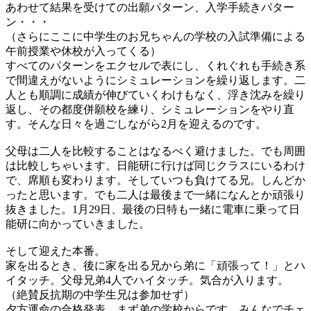
あわせて結果を受けての出願パターン、入学手続きパター
ン・・・
（さらにここに中学生のお兄ちゃんの学校の入試準備による
午前授業や休校が入ってくる）
すべてのパターンをエクセルで表にし、くれぐれも手続き系
で間違えがないようにシミュレーションを繰り返します。二
人とも順調に成績が伸びていくわけもなく、浮き沈みを繰り
返し、その都度併願校を練り、シミュレーションをやり直
す。そんな日々を過ごしながら2月を迎えるのです。
父母は二人を比較することはなるべく避けました。でも周囲
は比較しちゃいます。日能研に行けば同じクラスにいるわけ
で、席順も変わります。そしていつも負けてる兄。しんどか
ったと思います。でも二人は最後まで一緒になんとか頑張り
抜きました。1月29日、最後の日特も一緒に電車に乗って日
能研に向かっていきました。
そして迎えた本番。
家を出るとき、後に家を出る兄から弟に「頑張って！」とハ
イタッチ。父母兄弟4人でハイタッチ。気合が入ります。
（絶賛反抗期の中学生兄は参加せず）
夕方運命の合格発表。まず弟の学校からです。みんなでチェ