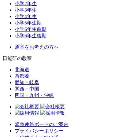
小学2年生
小学3年生
小学4年生
小学5年生期
小学6年生前期
小学6年生後期
通室をお考えの方へ
日能研の教室
北海道
首都圏
愛知・岐阜
関西・中国
四国・九州・沖縄
緊急連絡ボードのご案内
プライバシーポリシー