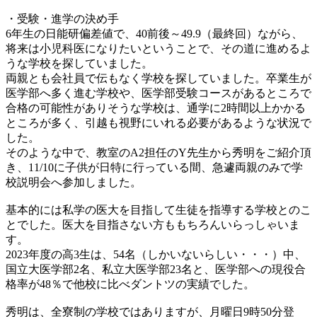
・受験・進学の決め手
6年生の日能研偏差値で、40前後～49.9（最終回）ながら、
将来は小児科医になりたいということで、その道に進めるよ
うな学校を探していました。
両親とも会社員で伝もなく学校を探していました。卒業生が
医学部へ多く進む学校や、医学部受験コースがあるところで
合格の可能性がありそうな学校は、通学に2時間以上かかる
ところが多く、引越も視野にいれる必要があるような状況で
した。
そのような中で、教室のA2担任のY先生から秀明をご紹介頂
き、11/10に子供が日特に行っている間、急遽両親のみで学
校説明会へ参加しました。
基本的には私学の医大を目指して生徒を指導する学校とのこ
とでした。医大を目指さない方ももちろんいらっしゃいま
す。
2023年度の高3生は、54名（しかいないらしい・・・）中、
国立大医学部2名、私立大医学部23名と、医学部への現役合
格率が48％で他校に比べダントツの実績でした。
秀明は、全寮制の学校ではありますが、月曜日9時50分登