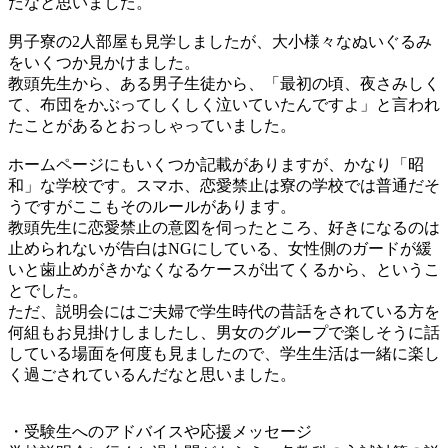
だなと思いました。
男子寮の2人部屋も見学しましたが、大小様々なぬいぐるみ
をいくつか見かけました。
教頭先生から、ある男子生徒から、「最初の頃、夜さみしく
て、布団をかぶってしくしく泣いていたんですよ」と言われ
たことがあるとおっしゃっていました。
ホームページにもいくつか記載がありますが、かなり「昭
和」な学校です。スマホ、恋愛禁止は寮の学校では普通だそ
うですがここもそのルールがあります。
教頭先生に恋愛禁止の意図を伺ったところ、好きになるのは
止められないが告白はNGにしている、女性側のガードが緩
いと歯止めがきかなくなるケースが出てくるから、というこ
とでした。
ただ、説明会にはご夫婦で学生時代の昔話をされている方を
何組もお見掛けしましたし、男女のグループで楽しそうに話
している場面を何度も見ましたので、学生生活は一緒に楽し
く過ごされているんだなと思いました。
・受験生へのアドバイスや応援メッセージ