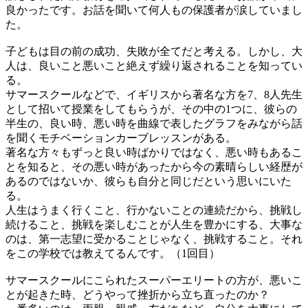
良かったです。お話を聞いて何人もの保護者が涙していまし
た。
子どもは目の前の成功、失敗が全てだと考える。しかし、大
人は、良いこと悪いこと絶えず繰り返されることを知ってい
る。
サマースクールなどで、イギリスから著名な方を7、8人先生
として招いて授業をしてもらうが、その中の1つに、彼らの
半生の、良い時、悪い時を曲線で表したグラフをみながら話
を聞くモチベーションカーブレッスンがある。
著名な方々もずっと良い時ばかりではなく、悪い時もあるこ
とを知ると、その悪い時があったから今の素晴らしい経歴が
あるのではないか、彼らも自分と同じだという思いにいた
る。
人生はうまく行くこと、行かないことの連続だから、挑戦し
続けること、挑戦を楽しむことが人生を豊かにする、大事な
のは、第一志望に受かることじゃなく、挑戦すること。それ
をこの学校では教えてるんです。（1回目）
サマースクールにこられたスーパーエリートの方が、悪いこ
とが起きた時、どうやって挫折から立ち直ったのか？