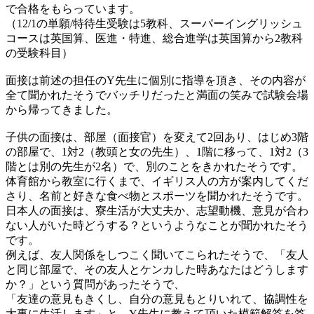
で合格をもらっています。
（12/1の単願/特待生受験は5教科、スーパーイングリッシュ
コースは英国算、医進・特進、総合進学は英国算から2教科
の受験科目）
面接は前述の担任のY先生に個別に指導を頂き、その内容が
全て聞かれたそうでバッチリだったと満面の笑みで試験会場
から帰ってきました。
子供の面接は、部屋（面接官）を変えて2回あり、はじめ3階
の部屋で、1対2（教頭と女の先生）、1階に移って、1対2（3
階とは別の先生が2名）で、別のことをきかれたそうです。
体育館から教室に行くまで、イギリス人の方が案内してくだ
さり、名前と好きな食べ物とスポーツを聞かれたそうです。
日本人の面接は、寮生活が大丈夫か、志望動機、意見が合わ
ない人がいた時どうする？というようなことが聞かれたそう
です。
例えば、友人関係をしつこく聞いてこられたそうで、「友人
と同じ部屋で、その友人とケンカした時あなたはどうします
か？」という質問があったそうで、
「友達の意見もきくし、自分の意見もとりいれて、協調性を
大事に生活します」と、Y先生に教えて頂いた模範解答を答