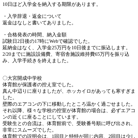
10日ほど入学金を納入する期限があります。
・入学辞退・返金について
返金はなしと書いてありました。
・合格発表の時間、納入金額
試験日2日後の17時にWebで確認でした。
延納金はなく、入学金25万円を10日後までに振込します。
2/20までに施設設備費、寄宿舎施設維持費65万円を振り込
み、入学手続きを終えました。
〇大宮開成中学校
体育館が保護者の控え室でした。
真ん中辺りに座りましたが、ホッカイロがあっても寒すぎま
した。
壁際のエアコンの下に移動したところ温かく過ごせました。
それ以降、様々な学校の控室が体育館の場合は、必ずエアコ
ンの近くに座ることにしています。
受験生との合流は、体育館前で、受験番号順に呼び出され、
非常にスムーズでした。
体育館での説明会は、1回目と特特が同じ内容、2回目は少し