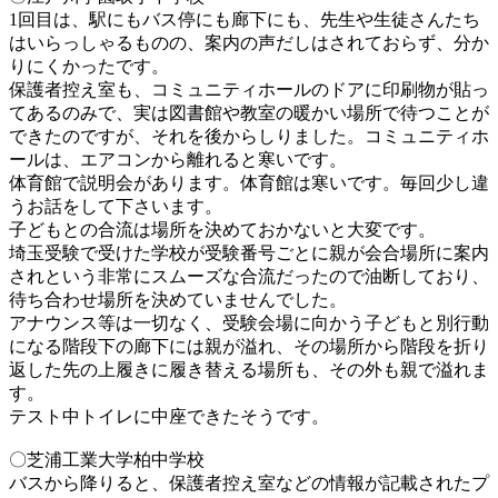
1回目は、駅にもバス停にも廊下にも、先生や生徒さんたち
はいらっしゃるものの、案内の声だしはされておらず、分か
りにくかったです。
保護者控え室も、コミュニティホールのドアに印刷物が貼っ
てあるのみで、実は図書館や教室の暖かい場所で待つことが
できたのですが、それを後からしりました。コミュニティホ
ールは、エアコンから離れると寒いです。
体育館で説明会があります。体育館は寒いです。毎回少し違
うお話をして下さいます。
子どもとの合流は場所を決めておかないと大変です。
埼玉受験で受けた学校が受験番号ごとに親が会合場所に案内
されという非常にスムーズな合流だったので油断しており、
待ち合わせ場所を決めていませんでした。
アナウンス等は一切なく、受験会場に向かう子どもと別行動
になる階段下の廊下には親が溢れ、その場所から階段を折り
返した先の上履きに履き替える場所も、その外も親で溢れま
す。
テスト中トイレに中座できたそうです。
〇芝浦工業大学柏中学校
バスから降りると、保護者控え室などの情報が記載されたプ