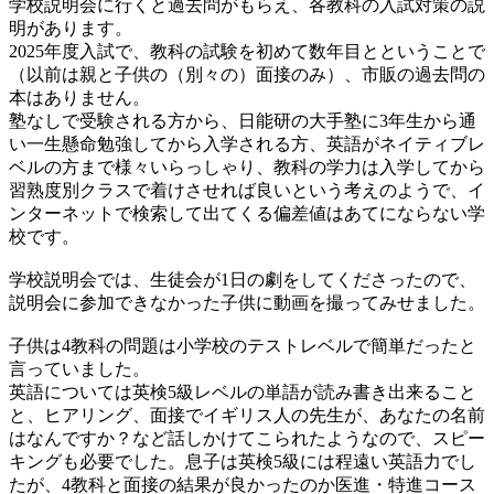
学校説明会に行くと過去問がもらえ、各教科の入試対策の説
明があります。
2025年度入試で、教科の試験を初めて数年目とということで
（以前は親と子供の（別々の）面接のみ）、市販の過去問の
本はありません。
塾なしで受験される方から、日能研の大手塾に3年生から通
い一生懸命勉強してから入学される方、英語がネイティブレ
ベルの方まで様々いらっしゃり、教科の学力は入学してから
習熟度別クラスで着けさせれば良いという考えのようで、イ
ンターネットで検索して出てくる偏差値はあてにならない学
校です。
学校説明会では、生徒会が1日の劇をしてくださったので、
説明会に参加できなかった子供に動画を撮ってみせました。
子供は4教科の問題は小学校のテストレベルで簡単だったと
言っていました。
英語については英検5級レベルの単語が読み書き出来ること
と、ヒアリング、面接でイギリス人の先生が、あなたの名前
はなんですか？など話しかけてこられたようなので、スピー
キングも必要でした。息子は英検5級には程遠い英語力でし
たが、4教科と面接の結果が良かったのか医進・特進コース