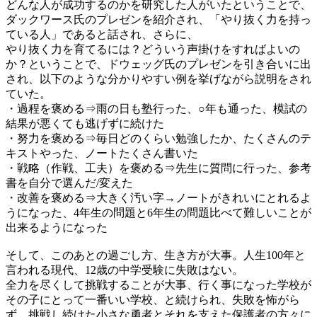
どんな人が成功するのかを研究した人がいたということで、
ダックワース氏のプレゼンを紹介され、「やり抜く力を持っ
ている人」であると話され、さらに、
やり抜く力を育てるには？どういう声掛けをすればよいの
か？ということで、ドウェッグ氏のプレゼンを引き合いに出
され、以下のような分かりやすい例を挙げながら説明をされ
ていた。
・過程を褒める⇒雨の日も塾行った、○年も通った、模試の
結果が悪くても逃げずに続けた
・努力を褒める⇒毎日どのくらい勉強したか、たくさんのテ
キストやった、ノートたくさん書いた
・戦略（作戦、工夫）を褒める⇒先生に質問に行った、参考
書を自分で選んだ/変えた
・改善を褒める⇒大きく汚い字→ノートがきれいにとれるよ
うになった、4年生の問題と6年生の問題比べて難しいことが
出来るようになった
そして、このあとの過ごし方、生き方が大事。人生100年と
言われる現代、12歳の中学受験に失敗はない。
全力を尽くして挑戦することが大事、行く事になった学校が
その子にとって一番いい学校、と続けられ、失敗を怖がら
ず、挑戦し続けた小さな勇者とそれを支えた保護者の方々に