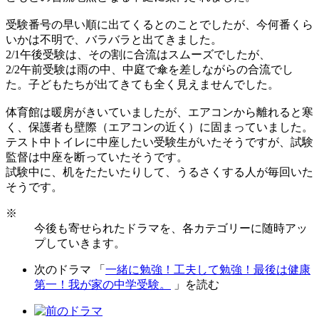
受験番号の早い順に出てくるとのことでしたが、今何番くら
いかは不明で、バラバラと出てきました。
2/1午後受験は、その割に合流はスムーズでしたが、
2/2午前受験は雨の中、中庭で傘を差しながらの合流でし
た。子どもたちが出てきても全く見えませんでした。
体育館は暖房がきいていましたが、エアコンから離れると寒
く、保護者も壁際（エアコンの近く）に固まっていました。
テスト中トイレに中座したい受験生がいたそうですが、試験
監督は中座を断っていたそうです。
試験中に、机をたたいたりして、うるさくする人が毎回いた
そうです。
※
今後も寄せられたドラマを、各カテゴリーに随時アッ
プしていきます。
次のドラマ 「
一緒に勉強！工夫して勉強！最後は健康
第一！我が家の中学受験。
」を読む