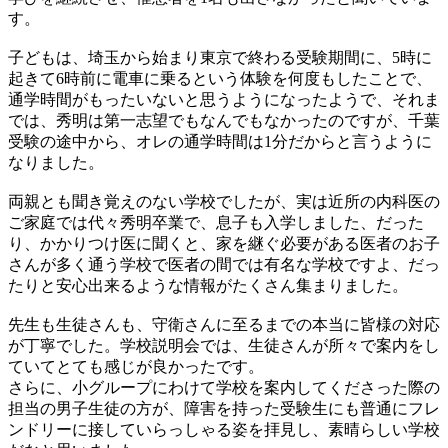
す。
子どもは、埼玉から始まり東京で終わる受験期間に、5時に
起きて6時前に電車に乗るという体験を何度もしたことで、
通学時間がもったいないと思うようになったようで、それま
では、秀明は第一志望でもなんでもなかったのですが、千葉
受験の途中から、オレの通学時間は1分だからと言うように
なりました。
両親とも聞き覚えのない学校でしたが、実は近所の内科医の
ご家庭では代々秀明卒業で、息子も入学しました、だった
り、かかりつけ医に聞くと、家を継ぐ必要がある医者のお子
さんが多く通う学校で医者の間では有名な学校ですよ、だっ
たりと安心出来るような情報がたくさん集まりました。
先生も生徒さんも、守衛さんに至るまでの本当に皆様の対応
が丁寧でした。学校説明会では、生徒さんが所々で案内をし
ていてとても感じが良かったです。
さらに、小グループにわけて学校を案内してくださった際の
担当の男子生徒の方が、障害を持った受験生にも普通にフレ
ンドリーに接していらっしゃる姿を拝見し、素晴らしい学校