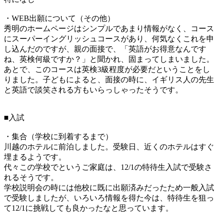
・WEB出願について（その他）
秀明のホームページはシンプルであまり情報がなく、コース
にスーパーイングリッシュコースがあり、何気なくこれを申
し込んだのですが、親の面接で、「英語がお得意なんです
ね、英検何級ですか？」と聞かれ、固まってしまいました。
あとで、このコースは英検3級程度が必要だということをし
りました。子どもによると、面接の時に、イギリス人の先生
と英語で談笑される方もいらっしゃったそうです。
■入試
・集合（学校に到着するまで）
川越のホテルに前泊しました。受験日、近くのホテルはすぐ
埋まるようです。
代々この学校でというご家庭は、12/1の特待生入試で受験さ
れるそうです。
学校説明会の時には他校に既に出願済みだったため一般入試
で受験しましたが、いろいろ情報を得た今は、特待生を狙っ
て12/1に挑戦しても良かったなと思っています。