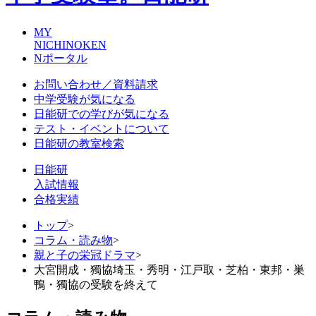
MY
NICHINOKEN
Nポータル
お問い合わせ／資料請求
中学受験が気になる
日能研での学びが気になる
テスト・イベントについて
日能研の教室検索
日能研
入試情報
合格実績
トップ
>
コラム・読み物
>
親と子の栄冠ドラマ
>
大宮開成・獨協埼玉・秀明・江戸取・芝柏・東邦・巣
鴨・獨協の受験を終えて