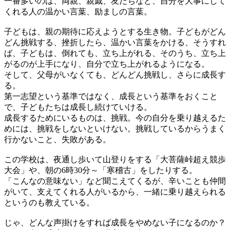
一番多いのは、両親、親戚、友だちなど、自分を大事にして
くれる人の温かい言葉、励ましの言葉。
子どもは、親の期待に応えようとする生き物。子どもがどん
どん挑戦する、挫折したら、温かい言葉をかける、そうすれ
ば、子どもは、倒れても、立ち上がれる、そのうち、立ち上
がるのが上手になり、自分で立ち上がれるようになる。
そして、父母がいなくても、どんどん挑戦し、さらに成長す
る。
第一志望という基準ではなく、成長という基準をおくこと
で、子どもたちは成長し続けていける。
成長するためにいるものは、挑戦。今の自分を乗り越えるた
めには、挑戦をしないといけない。挑戦しているからうまく
行かないこと、失敗がある。
この学校は、夜通し歩いて山登りをする「大菩薩峠超え競歩
大会」や、朝の6時30分～「寒稽古」をしたりする。
「こんなの意味ない」など聞こえてくるが、辛いことも仲間
がいて、支えてくれる人がいるから、一緒に乗り越えられる
というのも教えている。
じゃ、どんな声掛けをすれば成長をやめない子になるのか？