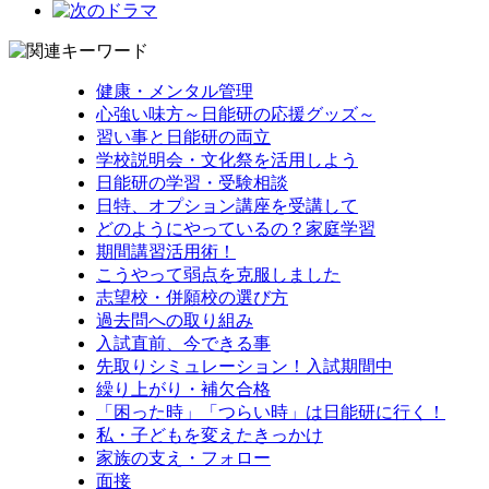
健康・メンタル管理
心強い味方～日能研の応援グッズ～
習い事と日能研の両立
学校説明会・文化祭を活用しよう
日能研の学習・受験相談
日特、オプション講座を受講して
どのようにやっているの？家庭学習
期間講習活用術！
こうやって弱点を克服しました
志望校・併願校の選び方
過去問への取り組み
入試直前、今できる事
先取りシミュレーション！入試期間中
繰り上がり・補欠合格
「困った時」「つらい時」は日能研に行く！
私・子どもを変えたきっかけ
家族の支え・フォロー
面接