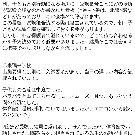
朝、子どもと別行動になる場所に、受験番号ごとにどの場所
が試験会場なのかが書かれた看板（○番～○番は、北館○階な
ど）がたっており、この会場名で呼ばれます。
この看板、試験後合流する際は撤去されているので、朝、子
どもの試験会場を確認しておく必要があります。
しかし、外は保護者で溢れているので、どこで待ち合わせる
かを予め決めておく必要がありました。結局そこでは会えず
に携帯でやり取りしながら合流しました。
〇巣鴨中学校
出願要綱とは別に、入試要項があり、当日の詳しい内容が記
載されています。
子供との合流は中庭でした。
バラバラと出てこられる割に、スムーズ、且つ、あっという
間の合流でした。
体育館は暖房が聞いていてはいましたが、エアコンから離れ
ると寒いです。
2度ほど受験し結局ご縁はありませんでしたが、体育館でお
話しされた国際教育をご担当されている先生のお話が本当に