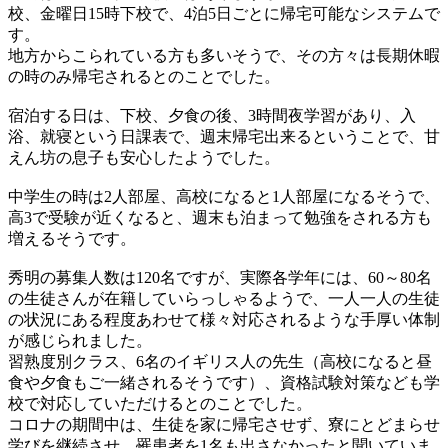
校、金曜日15時下校で、4泊5日ごとに帰宅可能なシステムで
す。
地方からこられている方も多いそうで、その方々は長期休暇
の時のみ帰宅されるとのことでした。
宿泊する日は、下校、夕食の後、3時間夜学習があり、入
浴、就寝という日課表で、週末帰宅出来るということで、甘
えん坊の息子も安心したようでした。
中学生の時は2人部屋、高校になると1人部屋になるそうで、
高3で受験が近くなると、週末も泊まって勉強をされる方も
増えるそうです。
秀明の募集人数は120名ですが、実際各学年には、60～80名
の生徒さんが在籍していらっしゃるようで、一人一人の生徒
の状況にある程度あわせて様々対応されるような手厚い体制
が感じられました。
習熟度別クラス、6名のイギリス人の先生（高校になると昼
食や夕食もご一緒されるそうです）、資格試験対策なども学
校で対応していただけるとのことでした。
コロナの期間中は、生徒を家に帰宅させず、寮にとどまらせ
学びを継続させ、罹患者を1名も出さなかったと聞いていま