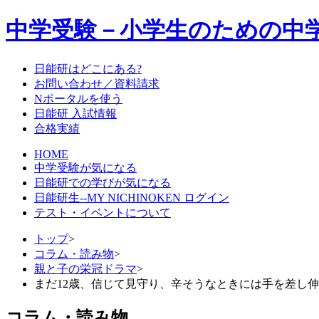
中学受験－小学生のための中
日能研はどこにある?
お問い合わせ／資料請求
Nポータルを使う
日能研 入試情報
合格実績
HOME
中学受験が気になる
日能研での学びが気になる
日能研生--MY NICHINOKEN ログイン
テスト・イベントについて
トップ
>
コラム・読み物
>
親と子の栄冠ドラマ
>
まだ12歳、信じて見守り、辛そうなときには手を差し
コラム・読み物