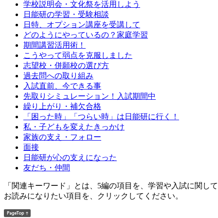
学校説明会・文化祭を活用しよう
日能研の学習・受験相談
日特、オプション講座を受講して
どのようにやっているの？家庭学習
期間講習活用術！
こうやって弱点を克服しました
志望校・併願校の選び方
過去問への取り組み
入試直前、今できる事
先取りシミュレーション！入試期間中
繰り上がり・補欠合格
「困った時」「つらい時」は日能研に行く！
私・子どもを変えたきっかけ
家族の支え・フォロー
面接
日能研が心の支えになった
友だち・仲間
「関連キーワード」とは、5編の項目を、学習や入試に関し
お読みになりたい項目を、クリックしてください。