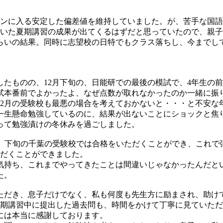
ーンに入る安定した偏差値を維持していました。が、苦手な国語
いた夏期講習の成果が出てくるはずだと思っていたので、親子
らいの結果。同時に志望校の日特でもクラス落ちし、今までし
したものの、12月下旬の、日能研での最後の模試で、4年生の
試本番前でよかったよ、なぜ点数が取れなかったのか一緒に振
、2月の受験校も最悪の場合を考えておかないと・・・と不安な
一生懸命勉強しているのに、結果が出ないことにショックと焦
って勉強漬けの冬休みを過ごしました。
、下旬の千葉の受験校では合格をいただくことができ、これで
ただくことができました。
気持ち、これまでやってきたことは間違いじゃなかったんだと
た。
いただき、息子だけでなく、私も何度も先生方に励まされ、助け
冬期講習中に提出した過去問も、時間をかけて丁寧に見ていた
には本当に感謝しております。