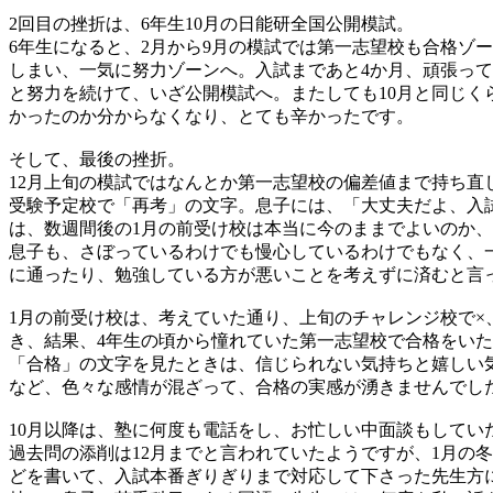
2回目の挫折は、6年生10月の日能研全国公開模試。
6年生になると、2月から9月の模試では第一志望校も合格ゾ
しまい、一気に努力ゾーンへ。入試まであと4か月、頑張って
と努力を続けて、いざ公開模試へ。またしても10月と同じく
かったのか分からなくなり、とても辛かったです。
そして、最後の挫折。
12月上旬の模試ではなんとか第一志望校の偏差値まで持ち直
受験予定校で「再考」の文字。息子には、「大丈夫だよ、入
は、数週間後の1月の前受け校は本当に今のままでよいのか
息子も、さぼっているわけでも慢心しているわけでもなく、
に通ったり、勉強している方が悪いことを考えずに済むと言
1月の前受け校は、考えていた通り、上旬のチャレンジ校で×
き、結果、4年生の頃から憧れていた第一志望校で合格をい
「合格」の文字を見たときは、信じられない気持ちと嬉しい
など、色々な感情が混ざって、合格の実感が湧きませんでし
10月以降は、塾に何度も電話をし、お忙しい中面談もして
過去問の添削は12月までと言われていたようですが、1月の
どを書いて、入試本番ぎりぎりまで対応して下さった先生方