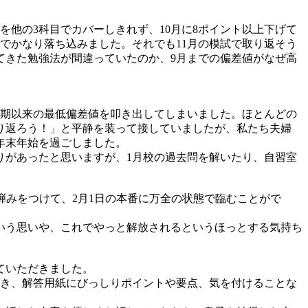
を他の3科目でカバーしきれず、10月に8ポイント以上下げて
でかなり落ち込みました。それでも11月の模試で取り返そう
てきた勉強法が間違っていたのか、9月までの偏差値がなぜ高
前期以来の最低偏差値を叩き出してしまいました。ほとんどの
り返ろう！」と平静を装って接していましたが、私たち夫婦
年末年始を過ごしました。
りがあったと思いますが、1月校の過去問を解いたり、自習室
弾みをつけて、2月1日の本番に万全の状態で臨むことがで
いう思いや、これでやっと解放されるというほっとする気持ち
ていただきました。
だき、解答用紙にびっしりポイントや要点、気を付けることな