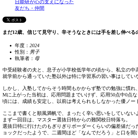
日能研が心の支えになった
友だち・仲間
まだ12歳、信じて見守り、辛そうなときには手を差し伸べる
年度：
2024
性別：
男子
執筆者：
母
中受経験者の夫と、息子が小学校低学年の頃から、私立の中
就学前から通っていた塾以外は特に学習系の習い事はしてい
しかし、入塾してからそう時間もかからず塾での勉強に慣れ
Mに上がった当初は、応用問題までいけず、応用50点中0点
頃には、成績も安定し、以前は考えられもしなかった優ノー
ここまで書くと順風満帆で、まったく辛い思いをしていない
まず一回目は、マスター選抜日特からの難関校日特落ち。
選抜日特に行けたのもぎりぎりボーダーくらいの偏差値だっ
ョックだったようで、二週間ほど「なんでだろう」と口を開