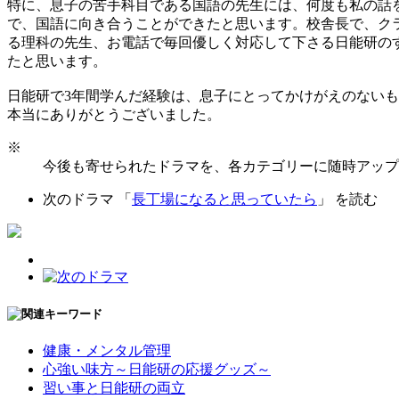
特に、息子の苦手科目である国語の先生には、何度も私の話
で、国語に向き合うことができたと思います。校舎長で、ク
る理科の先生、お電話で毎回優しく対応して下さる日能研の
たと思います。
日能研で3年間学んだ経験は、息子にとってかけがえのない
本当にありがとうございました。
※
今後も寄せられたドラマを、各カテゴリーに随時アップ
次のドラマ 「
長丁場になると思っていたら
」 を読む
健康・メンタル管理
心強い味方～日能研の応援グッズ～
習い事と日能研の両立