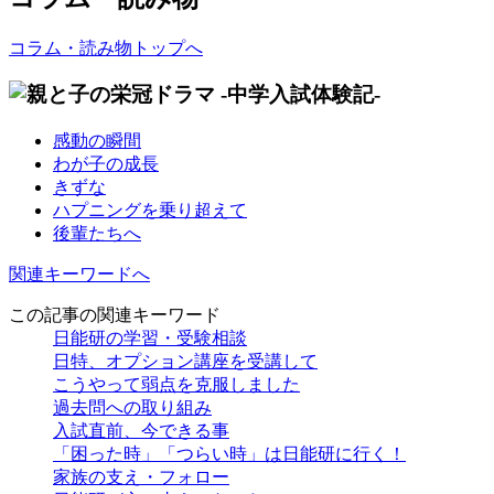
コラム・読み物トップへ
感動の瞬間
わが子の成長
きずな
ハプニングを乗り超えて
後輩たちへ
関連キーワードへ
この記事の関連キーワード
日能研の学習・受験相談
日特、オプション講座を受講して
こうやって弱点を克服しました
過去問への取り組み
入試直前、今できる事
「困った時」「つらい時」は日能研に行く！
家族の支え・フォロー