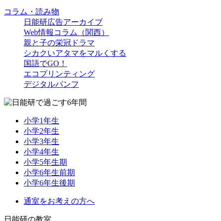
コラム・読み物
日能研広告アーカイブ
Web情報コラム（関西）
親と子の栄冠ドラマ
シカクいアタマをマルくする
国語でGO！
エコプリンティング
デジタルパンフ
小学1年生
小学2年生
小学3年生
小学4年生
小学5年生期
小学6年生前期
小学6年生後期
通室をお考えの方へ
日能研の教室