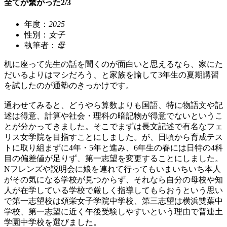
全てが繋がった2/3
年度：
2025
性別：
女子
執筆者：
母
机に座って先生の話を聞くのが面白いと思えるなら、家にた
だいるよりはマシだろう、と家族を諭して3年生の夏期講習
を試したのが通塾のきっかけです。
通わせてみると、どうやら算数よりも国語、特に物語文や記
述は得意、計算や社会・理科の暗記物が得意でないというこ
とが分かってきました。そこでまずは長文記述で有名なフェ
リス女学院を目指すことにしました。が、日頃から育成テス
トに取り組まずに4年・5年と進み、6年生の春には日特の4科
目の偏差値が足りず、第一志望を変更することにしました。
Nフレンズや説明会に娘を連れて行ってもいまいちいち本人
がその気になる学校が見つからず、それなら自分の母校や知
人が在学している学校で厳しく指導してもらおうという思い
で第一志望校は頌栄女子学院中学校、第三志望は横浜雙葉中
学校、第一志望に近く午後受験しやすいという理由で普連土
学園中学校を選びました。