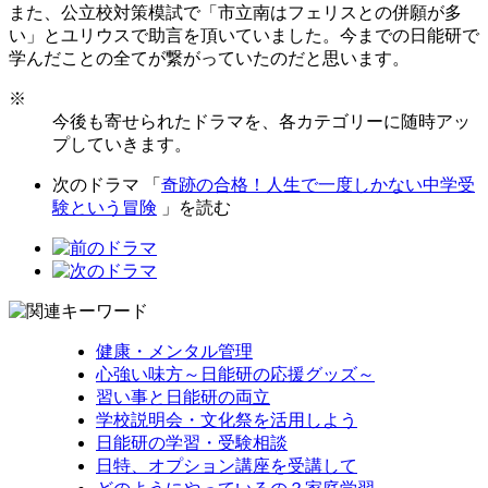
また、公立校対策模試で「市立南はフェリスとの併願が多
い」とユリウスで助言を頂いていました。今までの日能研で
学んだことの全てが繋がっていたのだと思います。
※
今後も寄せられたドラマを、各カテゴリーに随時アッ
プしていきます。
次のドラマ 「
奇跡の合格！人生で一度しかない中学受
験という冒険
」を読む
健康・メンタル管理
心強い味方～日能研の応援グッズ～
習い事と日能研の両立
学校説明会・文化祭を活用しよう
日能研の学習・受験相談
日特、オプション講座を受講して