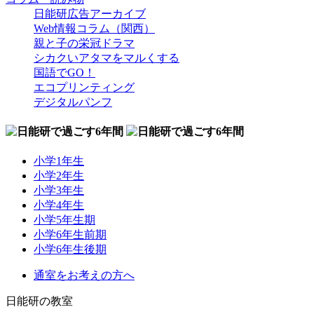
日能研広告アーカイブ
Web情報コラム（関西）
親と子の栄冠ドラマ
シカクいアタマをマルくする
国語でGO！
エコプリンティング
デジタルパンフ
小学1年生
小学2年生
小学3年生
小学4年生
小学5年生期
小学6年生前期
小学6年生後期
通室をお考えの方へ
日能研の教室