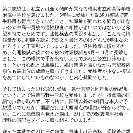
第二志望は、私立とは全く傾向が異なる横浜市立南高等学校
附属中学校を選びました。5年生に受験した記述力模試で苦
手科目も得点できていたこと、知識量が問われる問題が出な
い公立中高一貫校の適性検査に相性がよいのではないかと希
望を持てたためです。適性検査の問題を私は、「こんなに情
報量が多い問題を読んで長文を書けるのはどんな6年生なの
だろう」と正直引いてしまいました。適性検査に慣れるた
め、公開模試の後に公立校の対策模試を9月～11月に受験し
ました。この模試で手が出ないようであれば公立は諦めよ
う、という心配とは裏腹に、娘は楽勝と言いながら志望校内
順位も最上位の成績を取ってきました。受験者が少ない模試
をあてにしていいものなのか、と内心疑問でした。
そして始まった1月の試し受験。第一志望と同程度の難易度
ということで淑徳与野中学校を受験しましたが、得点源の国
語で点数が取れず、不合格に。国語以外の3科目は本人の予
想通りでしたが、国語だけは大幅減点の理由が分からずでし
た。これに危機感を覚えた娘は、2月までの数週間を社会・
理科の暗記をメインに取り組んでいました。
迎えた本番での2月1日の頌栄、普連土は不合格。受験後に親