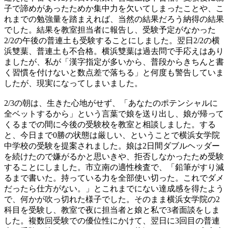
子で諦めがあったためか集中力を欠いてしまったことや、こ
れまでの勉強量を踏まえれば、当然の結果だろう納得の結果
でした。結果を教室担当者に報告し、受験予定がなかった
2/2の午後の普連土も受験することにしました。翌日2/2の横
浜雙葉、普連土も不合格。横浜雙葉は過去問で手応えはあり
ましたが、私が「漢字指定が多いから、普段からきちんと書
く習慣を付けないと数点差で落ちる」と何度も警告していま
したが、現実になってしまいました。
2/3の朝は、生きた心地がせず、「あなたのポテンシャルに
全ベットするから」という言葉で娘を送り出し、娘が帰って
くるまでの間に今後の受験校を教室と相談しました。する
と、今日まで0勝の状態は厳しい、ということで横浜女学院
中学校の受験を提案されました。娘は2日間ダブルヘッダー
を続けたので嫌がるかと思いきや、拒否しなかったため受験
することにしました。市立南の適性検査で、「鉛筆がすり減
るまで書いた。持っている力を全部使い切った。これでダメ
だったら仕方がない。」とこれまでにない達成感を得たよう
で、何かが吹っ切れた様子でした。そのまま横浜女学院の2
科目を受験し、教室で夜に担当者と娘と私で3者面談をしま
した。複数回受験での優位性にかけて、翌日に3回目の普連