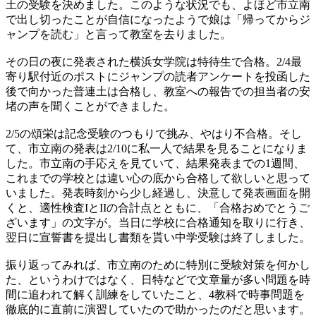
土の受験を決めました。このような状況でも、よほど市立南
で出し切ったことが自信になったようで娘は「帰ってからジ
ャンプを読む」と言って教室を去りました。
その日の夜に発表された横浜女学院は特待生で合格。2/4最
寄り駅付近のポストにジャンプの読者アンケートを投函した
後で向かった普連土は合格し、教室への報告での担当者の安
堵の声を聞くことができました。
2/5の頌栄は記念受験のつもりで挑み、やはり不合格。そし
て、市立南の発表は2/10に私一人で結果を見ることになりま
した。市立南の手応えを見ていて、結果発表までの1週間、
これまでの学校とは違い心の底から合格して欲しいと思って
いました。発表時刻から少し経過し、決意して発表画面を開
くと、適性検査IとIIの合計点とともに、「合格おめでとうご
ざいます」の文字が。当日に学校に合格通知を取りに行き、
翌日に宣誓書を提出し書類を貰い中学受験は終了しました。
振り返ってみれば、市立南のために特別に受験対策を何かし
た、というわけではなく、日特などで文章量が多い問題を時
間に追われて解く訓練をしていたこと、4教科で時事問題を
徹底的に直前に演習していたので助かったのだと思います。