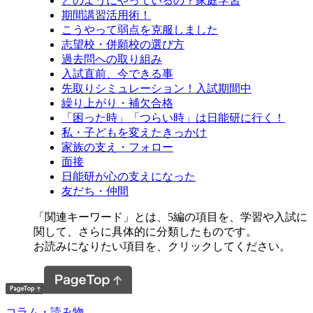
どのようにやっているの？家庭学習
期間講習活用術！
こうやって弱点を克服しました
志望校・併願校の選び方
過去問への取り組み
入試直前、今できる事
先取りシミュレーション！入試期間中
繰り上がり・補欠合格
「困った時」「つらい時」は日能研に行く！
私・子どもを変えたきっかけ
家族の支え・フォロー
面接
日能研が心の支えになった
友だち・仲間
「関連キーワード」とは、5編の項目を、学習や入試に
関して、さらに具体的に分類したものです。
お読みになりたい項目を、クリックしてください。
コラム・読み物