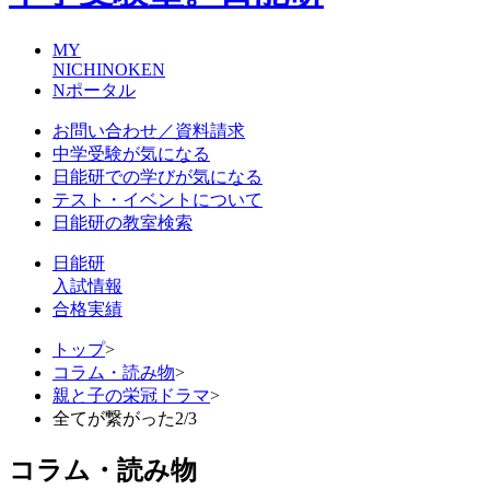
MY
NICHINOKEN
Nポータル
お問い合わせ／資料請求
中学受験が気になる
日能研での学びが気になる
テスト・イベントについて
日能研の教室検索
日能研
入試情報
合格実績
トップ
>
コラム・読み物
>
親と子の栄冠ドラマ
>
全てが繋がった2/3
コラム・読み物