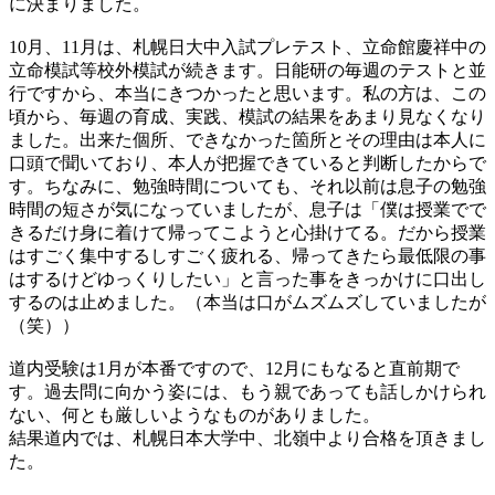
に決まりました。
10月、11月は、札幌日大中入試プレテスト、立命館慶祥中の
立命模試等校外模試が続きます。日能研の毎週のテストと並
行ですから、本当にきつかったと思います。私の方は、この
頃から、毎週の育成、実践、模試の結果をあまり見なくなり
ました。出来た個所、できなかった箇所とその理由は本人に
口頭で聞いており、本人が把握できていると判断したからで
す。ちなみに、勉強時間についても、それ以前は息子の勉強
時間の短さが気になっていましたが、息子は「僕は授業でで
きるだけ身に着けて帰ってこようと心掛けてる。だから授業
はすごく集中するしすごく疲れる、帰ってきたら最低限の事
はするけどゆっくりしたい」と言った事をきっかけに口出し
するのは止めました。（本当は口がムズムズしていましたが
（笑））
道内受験は1月が本番ですので、12月にもなると直前期で
す。過去問に向かう姿には、もう親であっても話しかけられ
ない、何とも厳しいようなものがありました。
結果道内では、札幌日本大学中、北嶺中より合格を頂きまし
た。