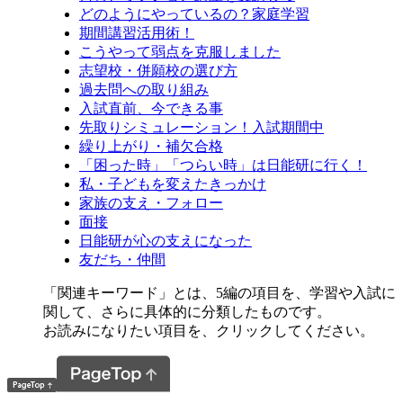
どのようにやっているの？家庭学習
期間講習活用術！
こうやって弱点を克服しました
志望校・併願校の選び方
過去問への取り組み
入試直前、今できる事
先取りシミュレーション！入試期間中
繰り上がり・補欠合格
「困った時」「つらい時」は日能研に行く！
私・子どもを変えたきっかけ
家族の支え・フォロー
面接
日能研が心の支えになった
友だち・仲間
「関連キーワード」とは、5編の項目を、学習や入試に
関して、さらに具体的に分類したものです。
お読みになりたい項目を、クリックしてください。