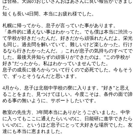
は合格。天国のおじいさんおばあさんに良い報告ができまし
た。
短くも長い4日間、本当にお疲れ様でした。
札幌に帰ってから、息子が言っていた事があります。
「条件的に通えない事はわかってた。でも僕は本当に渋渋っ
て学校が好きだったんだ。好きだから頑張れたんだよ。栄光
も同じ。過去問を解いていて、難しいけど楽しかった。行け
るなら行きたかったんだ。」これが息子の気持ちのすべてで
した。最後天井知らずの頑張りができたのは、”この学校が
好き”だったから。私はわかっていませんでした。
息子の成長に後ろからついて行くので必死でした。今もそう
で、ずっとそうなんだと思います。
4月から、息子は北嶺中学校の寮に入ります。”好き”と思え
ることをまた、見つけてほしい。今度こそは、条件の面で諦
める事の無いように、サポートしたいです。
教室の先生方、3年間本当にありがとうございました。中学
に入ってもここに通えたらいいのに、日能研に進学できたら
いいのに、というほど息子にとって大好きな場所でした。友
達にも本当に恵まれました。