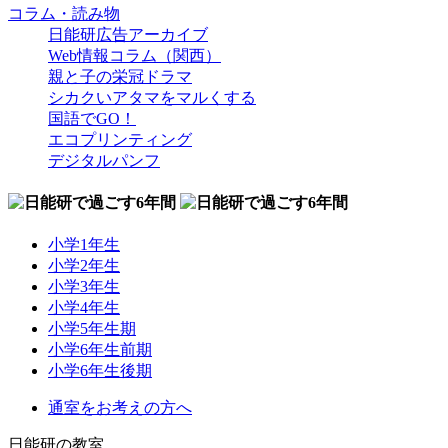
コラム・読み物
日能研広告アーカイブ
Web情報コラム（関西）
親と子の栄冠ドラマ
シカクいアタマをマルくする
国語でGO！
エコプリンティング
デジタルパンフ
小学1年生
小学2年生
小学3年生
小学4年生
小学5年生期
小学6年生前期
小学6年生後期
通室をお考えの方へ
日能研の教室