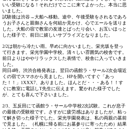
いい受験になる！それだけでここに来てよかった。本当に思
いました。
試験後は渋谷→大船へ移動。途中、午後受験をされるであろ
うお子さんと親御さんを何組か見かけ、心でエールを送りま
した。大船の宿で教室の友達とばったり会い、お互いほっと
した様子で、前日に嬉しいサプライズとなりました。
2/2は朝から冷たい雨。早めに向かいました。栄光坂を登っ
て行きます。栄光学園中学校。清々しい雰囲気の校舎です。
前日よりはややリラックスした表情で、校舎に入っていきま
した。
同日4時。渋渋合格発表は、翌日の函館ラ・サール2次会場近
くの宿でスマホから見ました。HPを開いてすぐ「あっ
た！！」1XXX7、ありました。ほんとだ・・・ある！！す
ぐに教室に電話しT先生に伝えます。驚かれた様子でした
が、とても喜んで下さいました。
2/3、五反田にて函館ラ・サール中学校2次試験。これが息子
の最後の受験校です。さすがに疲労感はありましたが、粘っ
て解き切った様子でした。栄光学園発表は、私の両親の墓前
で見ました。（札幌に帰る前にお墓参りに寄ったため）結果