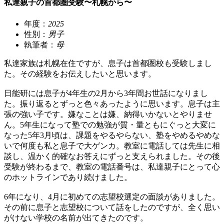
私達親子の首都圏受験〜札幌から〜
年度：
2025
性別：
男子
執筆者：
母
私達家族は札幌在住ですが、息子は首都圏校も受験しまし
た。その経験をお伝えしたいと思います。
日能研には息子が4年生の2月から3年間お世話になりまし
た。振り返るとずっと色々あったように思います。息子は主
張の強い子です。嫌なことは嫌、納得いかないとやりませ
ん。5年生になって塾での勉強が質・量ともにぐっと大変に
なった5年3月頃は、課題をやるやらない、塾をやめるやめな
いで何度も私と息子で大ゲンカ。教室に電話しては先生に相
談し、温かく的確なお答えにずっと支えられました。その後
受験が終わるまで、教室の電話番号は、私達親子にとって心
のホットラインであり続けました。
6年になり、4月に初めての志望校選定の面談がありました。
その前に息子と志望校について話をしたのですが、全く思い
がけない学校の名前が出てきたのです。