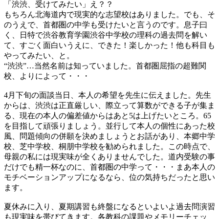
「渋渋、受けてみたい」え？？
もちろん北海道内で現実的な志望校はありました。でも、そ
のうえで、首都圏の中学も受けたいと言うのです。息子曰
く、日特で渋谷教育学園渋谷中学校の理科の過去問を解い
て、すごく面白いうえに、できた！楽しかった！他も科目も
やってみたい、と。
“渋渋”…当然名前は知っていました。首都圏屈指の超難関
校、よりによって・・・
4月下旬の面談当日、本人の希望を先生に伝えました。先生
からは、渋渋は正直厳しい、際立って算数ができる子が集ま
る、現在の本人の偏差値からはあと5は上げたいところ。65
を目指して頑張りましょう。並行して本人の個性にあった校
風、問題傾向の併願を決めましょうとお話があり、本郷中学
校、芝中学校、桐朋中学校を勧められました。この時点で、
母親の私には現実味が全くありませんでした。道内受験の事
だけでも精一杯なのに、首都圏の中学って・・・まあ本人の
モチベーションアップになるなら、位の気持ちだったと思い
ます。
夏休みに入り、夏期講習も終盤になるといよいよ過去問演習
も現実味を帯びてきます。各教科の課題やメモリーチェッ