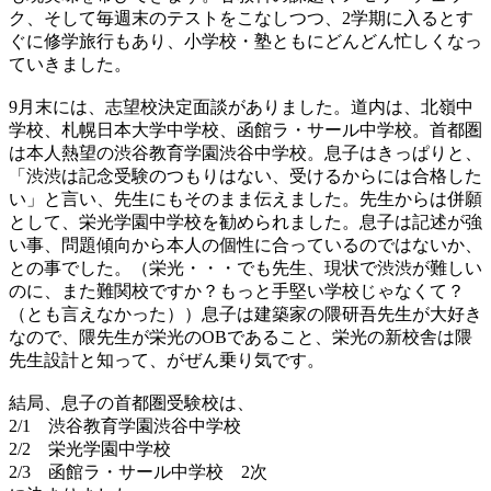
ク、そして毎週末のテストをこなしつつ、2学期に入るとす
ぐに修学旅行もあり、小学校・塾ともにどんどん忙しくなっ
ていきました。
9月末には、志望校決定面談がありました。道内は、北嶺中
学校、札幌日本大学中学校、函館ラ・サール中学校。首都圏
は本人熱望の渋谷教育学園渋谷中学校。息子はきっぱりと、
「渋渋は記念受験のつもりはない、受けるからには合格した
い」と言い、先生にもそのまま伝えました。先生からは併願
として、栄光学園中学校を勧められました。息子は記述が強
い事、問題傾向から本人の個性に合っているのではないか、
との事でした。（栄光・・・でも先生、現状で渋渋が難しい
のに、また難関校ですか？もっと手堅い学校じゃなくて？
（とも言えなかった））息子は建築家の隈研吾先生が大好き
なので、隈先生が栄光のOBであること、栄光の新校舎は隈
先生設計と知って、がぜん乗り気です。
結局、息子の首都圏受験校は、
2/1 渋谷教育学園渋谷中学校
2/2 栄光学園中学校
2/3 函館ラ・サール中学校 2次