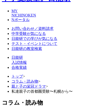
MY
NICHINOKEN
Nポータル
お問い合わせ／資料請求
中学受験が気になる
日能研での学びが気になる
テスト・イベントについて
日能研の教室検索
日能研
入試情報
合格実績
トップ
>
コラム・読み物
>
親と子の栄冠ドラマ
>
私達親子の首都圏受験〜札幌から〜
コラム・読み物