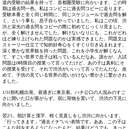
道内受験の結果を持って、首都圏受験に向かいます。この時
期は過去問一色。私はコンビニに過去問コピーに走ります。
受験本番と全く同じ時間に、同じスケジュールで過去問を解
く、という事も、息子自らやっていました。私はこの頃、渋
渋と栄光の過去問をコピーの際に初めてじっくり見ました
が、全く解けませんでした。解けないなりにも、これがどれ
ほど練り上げられた問題なのかは実感できました。問題文は
ストーリー仕立てで知的好奇心をくすぐり引き込まれます。
深く豊かな世界観を持った問題。これを小学生が解くなん
て、すごい世界で息子は戦っているんだなあ。誰かが、入試
問題は0時限目の授業って言ってたけど、あの子は真剣にそ
の授業を受けて、それで渋渋がいいって言ってたんだな。改
めて、子供の見ている世界の思いがけない豊かさに驚かされ
ました。
1/31朝札幌出発。昼過ぎに東京着。ハチ公口の人混みのすご
さに開いた口が塞がらず。宿に荷物を置いて、渋渋の下見に
向かいました。
翌2/1。朝計算と漢字、軽く見直しをし渋渋に向かいます。
「行ってきます」”過去イチ”いい表情です。ああ、この子は
こんな顔をするようになったんだ。結果はどうでも、きっと