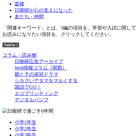
面接
日能研が心の支えになった
友だち・仲間
「関連キーワード」とは、5編の項目を、学習や入試に関し
お読みになりたい項目を、クリックしてください。
コラム・読み物
日能研広告アーカイブ
Web情報コラム（関西）
親と子の栄冠ドラマ
シカクいアタマをマルくする
国語でGO！
エコプリンティング
デジタルパンフ
小学1年生
小学2年生
小学3年生