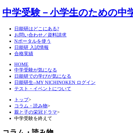
中学受験－小学生のための中
日能研はどこにある?
お問い合わせ／資料請求
Nポータルを使う
日能研 入試情報
合格実績
HOME
中学受験が気になる
日能研での学びが気になる
日能研生--MY NICHINOKEN ログイン
テスト・イベントについて
トップ
>
コラム・読み物
>
親と子の栄冠ドラマ
>
中学受験を終えて
コラム・読み物