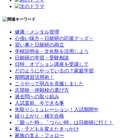
健康・メンタル管理
心強い味方～日能研の応援グッズ～
習い事と日能研の両立
学校説明会・文化祭を活用しよう
日能研の学習・受験相談
日特、オプション講座を受講して
どのようにやっているの？家庭学習
期間講習活用術！
こうやって弱点を克服しました
志望校・併願校の選び方
過去問への取り組み
入試直前、今できる事
先取りシミュレーション！入試期間中
繰り上がり・補欠合格
「困った時」「つらい時」は日能研に行く！
私・子どもを変えたきっかけ
家族の支え・フォロー