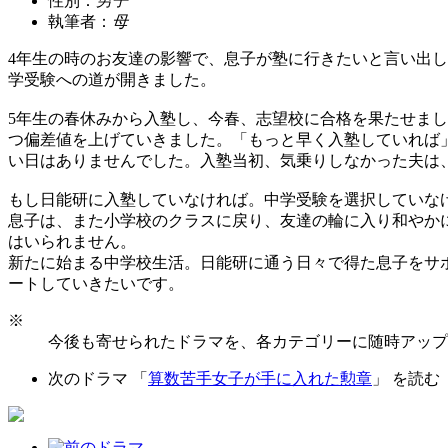
性別：
男子
執筆者：
母
4年生の時のお友達の影響で、息子が塾に行きたいと言い出
学受験への道が開きました。
5年生の春休みから入塾し、今春、志望校に合格を果たせま
つ偏差値を上げていきました。「もっと早く入塾していれば
い日はありませんでした。入塾当初、気乗りしなかった夫は
もし日能研に入塾していなければ。中学受験を選択していな
息子は、また小学校のクラスに戻り、友達の輪に入り和やか
はいられません。
新たに始まる中学校生活。日能研に通う日々で得た息子をサ
ートしていきたいです。
※
今後も寄せられたドラマを、各カテゴリーに随時アップ
次のドラマ 「
算数苦手女子が手に入れた勲章
」 を読む