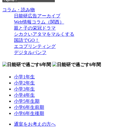
コラム・読み物
日能研広告アーカイブ
Web情報コラム（関西）
親と子の栄冠ドラマ
シカクいアタマをマルくする
国語でGO！
エコプリンティング
デジタルパンフ
小学1年生
小学2年生
小学3年生
小学4年生
小学5年生期
小学6年生前期
小学6年生後期
通室をお考えの方へ