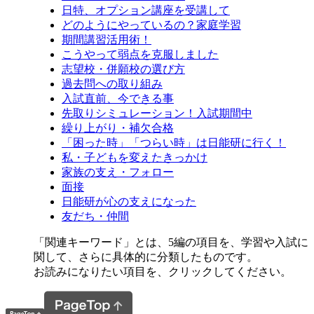
日特、オプション講座を受講して
どのようにやっているの？家庭学習
期間講習活用術！
こうやって弱点を克服しました
志望校・併願校の選び方
過去問への取り組み
入試直前、今できる事
先取りシミュレーション！入試期間中
繰り上がり・補欠合格
「困った時」「つらい時」は日能研に行く！
私・子どもを変えたきっかけ
家族の支え・フォロー
面接
日能研が心の支えになった
友だち・仲間
「関連キーワード」とは、5編の項目を、学習や入試に
関して、さらに具体的に分類したものです。
お読みになりたい項目を、クリックしてください。