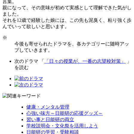
言葉。
親になって、その意味が初めて実感として理解できた気がし
ました。
それを12歳で経験した娘には、この先も泥臭く、粘り強く歩
んでいって欲しいと思います。
※
今後も寄せられたドラマを、各カテゴリーに随時アッ
プしていきます。
次のドラマ 「
「日々の授業が、一番の志望校対策」
」
を読む
健康・メンタル管理
心強い味方～日能研の応援グッズ～
習い事と日能研の両立
学校説明会・文化祭を活用しよう
日能研の学習・受験相談