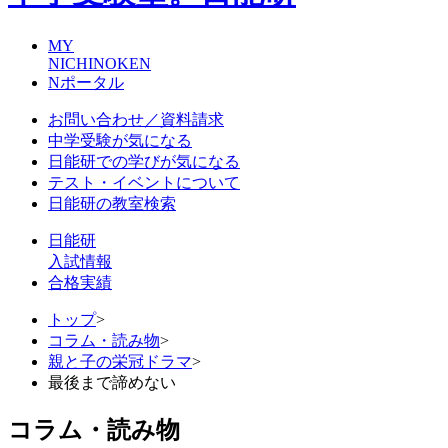
MY
NICHINOKEN
Nポータル
お問い合わせ／資料請求
中学受験が気になる
日能研での学びが気になる
テスト・イベントについて
日能研の教室検索
日能研
入試情報
合格実績
トップ
>
コラム・読み物
>
親と子の栄冠ドラマ
>
最後まで諦めない
コラム・読み物