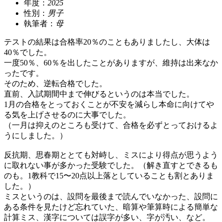
年度：
2025
性別：
男子
執筆者：
母
テストの結果は合格率20％のこともありましたし、大体は
40％でした。
一度50％、60％を出したことがありますが、維持は出来なか
ったです。
そのため、逆転合格でした。
直前、入試期間中まで伸びるというのは本当でした。
1月の合格をとっておくことが不安を減らし本命に向けてや
る気を上げさせるのに大事でした。
（一月は抑えのところも受けて、合格を必ずとっておけるよ
うにしました。）
反抗期、思春期ととても対峙し、ミスにより得点が思うよう
に取れない事が多かった受験でした。（解き直すとできるも
のも。1教科で15〜20点以上落としていることも割とありま
した。）
ミスというのは、設問を最後まで読んでいなかった、設問に
ある条件を見たけど忘れていた、暗算や筆算時による簡単な
計算ミス、漢字については誤字が多い、字が汚い、など。