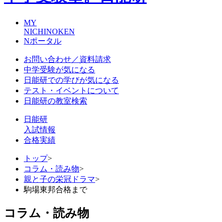
MY
NICHINOKEN
Nポータル
お問い合わせ／資料請求
中学受験が気になる
日能研での学びが気になる
テスト・イベントについて
日能研の教室検索
日能研
入試情報
合格実績
トップ
>
コラム・読み物
>
親と子の栄冠ドラマ
>
駒場東邦合格まで
コラム・読み物