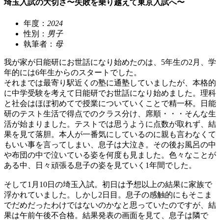
埼玉入試の大切さ〜失敗を乗り越えて東京入試へ〜
年度：
2024
性別：
男子
執筆者：
母
我が家が日能研にお世話になり始めたのは、5年生の2月、学
年的には6年生からのスタートでした。
それまでは最寄り駅近くの塾に通塾していましたが、本格的
に中学受験を考えて日能研でお世話になり始めました。理科
と社会はほぼ初めてで授業についていくことで精一杯。日能
研のテスト生活で得点でのクラス分け、席順・・・そんな生
活が始まりました。テストでは思うように点数が取れず、結
果を見て落胆。本人が一番気にしているのに親も言わなくて
もいい事を言ってしまい、息子は大泣き。その後お風呂の中
や布団の中で泣いている姿を何度も見ました。色々なことが
ある中、日々頑張る息子の姿を見ていく1年間でした。
そして1月10日の埼玉入試。初日は予想以上の結果に家族で
浮かれていました。しかし2日目。息子の感触的にもそこま
でだめだったわけではないのかなと思っていたのですが、結
果は午前午後不合格。結果発表の画面を見て、息子は隣で