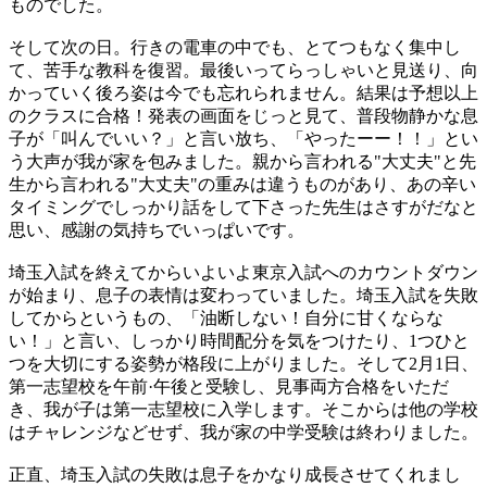
ものでした。
そして次の日。行きの電車の中でも、とてつもなく集中し
て、苦手な教科を復習。最後いってらっしゃいと見送り、向
かっていく後ろ姿は今でも忘れられません。結果は予想以上
のクラスに合格！発表の画面をじっと見て、普段物静かな息
子が「叫んでいい？」と言い放ち、「やったーー！！」とい
う大声が我が家を包みました。親から言われる"大丈夫"と先
生から言われる"大丈夫"の重みは違うものがあり、あの辛い
タイミングでしっかり話をして下さった先生はさすがだなと
思い、感謝の気持ちでいっぱいです。
埼玉入試を終えてからいよいよ東京入試へのカウントダウン
が始まり、息子の表情は変わっていました。埼玉入試を失敗
してからというもの、「油断しない！自分に甘くならな
い！」と言い、しっかり時間配分を気をつけたり、1つひと
つを大切にする姿勢が格段に上がりました。そして2月1日、
第一志望校を午前·午後と受験し、見事両方合格をいただ
き、我が子は第一志望校に入学します。そこからは他の学校
はチャレンジなどせず、我が家の中学受験は終わりました。
正直、埼玉入試の失敗は息子をかなり成長させてくれまし