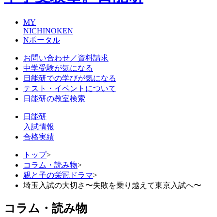
MY
NICHINOKEN
Nポータル
お問い合わせ／資料請求
中学受験が気になる
日能研での学びが気になる
テスト・イベントについて
日能研の教室検索
日能研
入試情報
合格実績
トップ
>
コラム・読み物
>
親と子の栄冠ドラマ
>
埼玉入試の大切さ〜失敗を乗り越えて東京入試へ〜
コラム・読み物