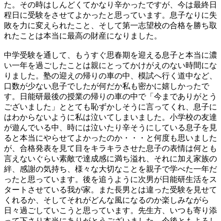
た。その時はしんどくてかなり辛かったですが、今は最終日
程日に受験をさせてよかったと思っています。息子なりに失
敗を力に変えられたこと、そして第一志望校の合格を勝ち取
れたことは本当に最高の財産になりました。
中学受験を通して、もうすぐ思春期を迎える息子と本当に濃
い一年を過ごしたことは親にとってかけがえのない時間にな
りました。塾の迎えの帰りの車の中、模試へ行く道中など、
口数が少ない息子でしたが何だか私も密かに嬉しかったで
す。日能研最後の授業の帰りの車の中で「今までありがとう
ございました」ととても恥ずかしそうに言ってくれ、息子に
はわからないように私は泣いてしまいました。小学校の友達
が遊んでいる中、時には泣いたり辛そうにしている息子を見
ると本当にやらせてよかったのか・・・と何度も思いました
が、合格発表を見て目をキラキラさせた息子の表情は何とも
言えないぐらい素敵で達成感に満ち溢れ、それに加え家族の
絆、感謝の気持ち、様々な大切なことを親子で学べた一年だ
ったと思っています。後を追うように次男が日能研生活をス
タートさせている我が家。また長男とは違った受験を見せて
くれるか、そしてそれがどんな風になるのか楽しみながら
日々過ごしていこうと思っています。先生方、いつも寄り添
って下さり本当にありがとうございました。今後ともよろし