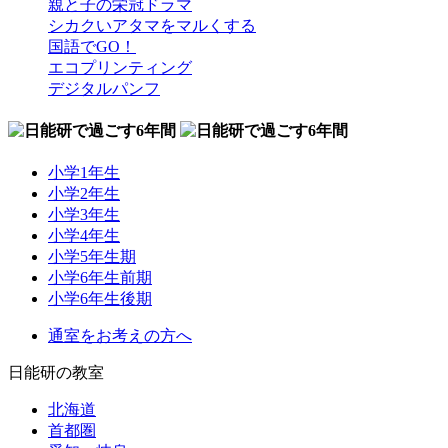
親と子の栄冠ドラマ
シカクいアタマをマルくする
国語でGO！
エコプリンティング
デジタルパンフ
小学1年生
小学2年生
小学3年生
小学4年生
小学5年生期
小学6年生前期
小学6年生後期
通室をお考えの方へ
日能研の教室
北海道
首都圏