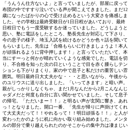
「うんうん仕方ないよ」と言っていましたが、部屋に戻って
布団の中ですすり泣いている声が聞こえてきました。まだ12
歳になったばかりの心で受け止めるという大変さを痛感しま
した。その学校は最終受験日が1日日程があいており、最終
日程日でもう一度受験するか迷っていました。どうしようと
思い、塾に電話をしたところ、塾長先生が対応して下さり、
今の息子の様子、埼玉入試を続けるかどうか色々話を聞いて
もらいました。先生は「合格もらいに行きましょうよ！本人
が頑張れるように背中押します！」と言っていただいて、本
当にすーっと何かが晴れていくような感覚でした。電話を切
り、不合格を知った次の日ということで目を赤く腫らしテン
ションも下がりまくり。家の中で息子と私だけの重苦しい雰
囲気。明日最終日大丈夫かな・・・と思いながら、午後から
のユリウスに送り出しました。「いってきます」と暗い声。
親がしっかりしなくちゃ、まだ1月なんだから2月こんなんじ
ゃダメだと何度も自分に言い聞かせていました。そして息子
の帰宅。「ただいまー！！」と明るい声が玄関に響き、あれ
っ！となりました。開口一番、「先生が帰りに声掛けてくれ
て大丈夫だって！！やれるって！！明日頑張る！！」と人が
変わったかのように机に向かい取り組み始めました。メンタ
ルの部分で乗り越えられたのかそこからの集中力は凄まじい