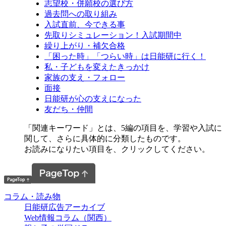
志望校・併願校の選び方
過去問への取り組み
入試直前、今できる事
先取りシミュレーション！入試期間中
繰り上がり・補欠合格
「困った時」「つらい時」は日能研に行く！
私・子どもを変えたきっかけ
家族の支え・フォロー
面接
日能研が心の支えになった
友だち・仲間
「関連キーワード」とは、5編の項目を、学習や入試に
関して、さらに具体的に分類したものです。
お読みになりたい項目を、クリックしてください。
コラム・読み物
日能研広告アーカイブ
Web情報コラム（関西）