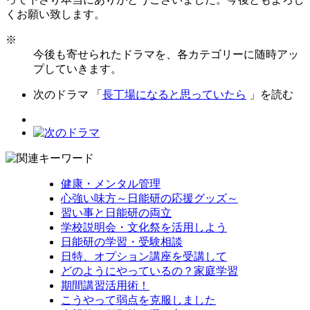
くお願い致します。
※
今後も寄せられたドラマを、各カテゴリーに随時アッ
プしていきます。
次のドラマ 「
長丁場になると思っていたら
」を読む
健康・メンタル管理
心強い味方～日能研の応援グッズ～
習い事と日能研の両立
学校説明会・文化祭を活用しよう
日能研の学習・受験相談
日特、オプション講座を受講して
どのようにやっているの？家庭学習
期間講習活用術！
こうやって弱点を克服しました