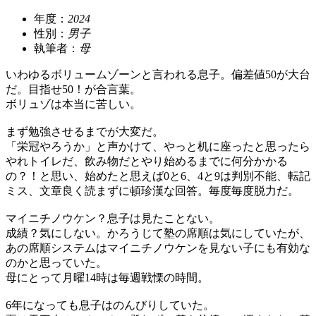
年度：
2024
性別：
男子
執筆者：
母
いわゆるボリュームゾーンと言われる息子。偏差値50が大台
だ。目指せ50！が合言葉。
ボリュゾは本当に苦しい。
まず勉強させるまでが大変だ。
「栄冠やろうか」と声かけて、やっと机に座ったと思ったら
やれトイレだ、飲み物だとやり始めるまでに何分かかる
の？！と思い、始めたと思えば0と6、4と9は判別不能、転記
ミス、文章良く読まずに頓珍漢な回答。毎度毎度脱力だ。
マイニチノウケン？息子は見たことない。
成績？気にしない。かろうじて塾の席順は気にしていたが、
あの席順システムはマイニチノウケンを見ない子にも有効な
のかと思っていた。
母にとって月曜14時は毎週戦慄の時間。
6年になっても息子はのんびりしていた。