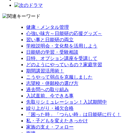
健康・メンタル管理
心強い味方～日能研の応援グッズ～
習い事と日能研の両立
学校説明会・文化祭を活用しよう
日能研の学習・受験相談
日特、オプション講座を受講して
どのようにやっているの？家庭学習
期間講習活用術！
こうやって弱点を克服しました
志望校・併願校の選び方
過去問への取り組み
入試直前、今できる事
先取りシミュレーション！入試期間中
繰り上がり・補欠合格
「困った時」「つらい時」は日能研に行く！
私・子どもを変えたきっかけ
家族の支え・フォロー