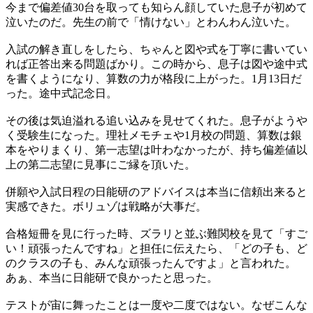
今まで偏差値30台を取っても知らん顔していた息子が初めて
泣いたのだ。先生の前で「情けない」とわんわん泣いた。
入試の解き直しをしたら、ちゃんと図や式を丁寧に書いてい
れば正答出来る問題ばかり。この時から、息子は図や途中式
を書くようになり、算数の力が格段に上がった。1月13日だ
った。途中式記念日。
その後は気迫溢れる追い込みを見せてくれた。息子がようや
く受験生になった。理社メモチェや1月校の問題、算数は銀
本をやりまくり、第一志望は叶わなかったが、持ち偏差値以
上の第二志望に見事にご縁を頂いた。
併願や入試日程の日能研のアドバイスは本当に信頼出来ると
実感できた。ボリュゾは戦略が大事だ。
合格短冊を見に行った時、ズラリと並ぶ難関校を見て「すご
い！頑張ったんですね」と担任に伝えたら、「どの子も、ど
のクラスの子も、みんな頑張ったんですよ」と言われた。
あぁ、本当に日能研で良かったと思った。
テストが宙に舞ったことは一度や二度ではない。なぜこんな