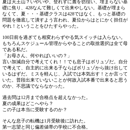
夏は天王山？いやいや、登れずに麓を彷徨い、埋まらない基
礎に焦り、428なんて難しくて出来やしない。基礎が埋まら
なくて、夏・・・基礎クラスは428ではなく、もっと基礎の
問題を徹底して潰すよう言われ、夏位からはとにかく担任が
やれ！ということをひたすらやった。
100日前を過ぎても相変わらずやる気スイッチは入らない。
もちろんスケジュール管理からやることの取捨選択は全て母
である私だ。
「お母さん、何やればいいの？」
言い加減自分で考えてくれ！！でも息子はボリュゾだ。自分
で考えて、自主的に出来る子ならばボリュゾから抜け出して
いるはずだ。ミスを軽んじ、入試では本気出す！とか言って
いた。普段出来ていないことが何故入試本番で出来ると思う
のか、不思議でならなかった。
過去問は12月まで合格点を超えなかった。
夏の成果はどこへやら？
この子は本当に受験するのか？
そんな息子の転機は1月受験後に訪れた。
第一志望と同じ偏差値帯の学校に不合格。