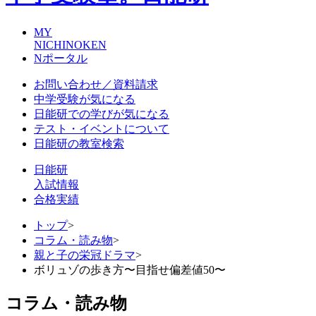
MY
NICHINOKEN
Nポータル
お問い合わせ／資料請求
中学受験が気になる
日能研での学びが気になる
テスト・イベントについて
日能研の教室検索
日能研
入試情報
合格実績
トップ
>
コラム・読み物
>
親と子の栄冠ドラマ
>
ボリュゾの歩き方〜目指せ偏差値50〜
コラム・読み物