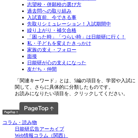
志望校・併願校の選び方
過去問への取り組み
入試直前、今できる事
先取りシミュレーション！入試期間中
繰り上がり・補欠合格
「困った時」「つらい時」は日能研に行く！
私・子どもを変えたきっかけ
家族の支え・フォロー
面接
日能研が心の支えになった
友だち・仲間
「関連キーワード」とは、5編の項目を、学習や入試に
関して、さらに具体的に分類したものです。
お読みになりたい項目を、クリックしてください。
コラム・読み物
日能研広告アーカイブ
Web情報コラム（関西）